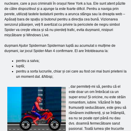
nucleare, care a pus criminalii în orașul New York a lua. Ele sunt atent păzite
de către dispozitivul și a ajunge la este foarte dificil. Pentru a naviga prin
perete, utilizați tastele tastaturii pentru a arunca stânga sau la dreapta web –
Apăsați bara de spațiu și butonul pentru a direcția cea bună. Vizionarea
senzorul păianjen, veți fi avertizat cu privire la pericolele de negru simbol
Spider va crește viteza și să nu pierdeți trafic, evita dușmanii, nisipuri
mișcătoare și Windows Live.
dușmani Ajutor Spiderman Spiderman luptă au acumulat o mulțime de
dușmani, iar jocul Spider-Man 4 confirmare. El are întotdeauna la:
pentru a salva;
luptă;
pentru a sorta lucrurile, chiar și cei care au fost cei mai buni prieteni la
un moment dat. &Nbsp;
, dar permiteți-mi să, pentru că el
este doar un om îmbrăcat ca un
super erou! Și oricine, nu este străin
romantism, iubire. Văzând în fața
frumuseții seducătoare, este greu să
rămânem indiferenți, și se întâmplă,
ea nu se poate opri până nu dau
dvs. doamnă fermecătoare sarut
pasional. Toată lumea știe trucurile