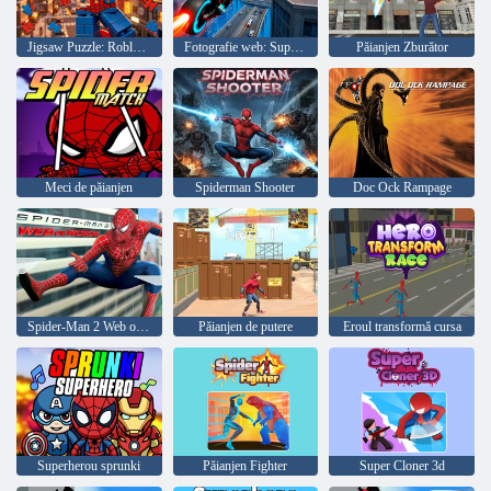
Jigsaw Puzzle: Roblox Spiderman
Fotografie web: Super-erou păianjen
Păianjen Zburător
Meci de păianjen
Spiderman Shooter
Doc Ock Rampage
Spider-Man 2 Web of Words
Păianjen de putere
Eroul transformă cursa
Superherou sprunki
Păianjen Fighter
Super Cloner 3d