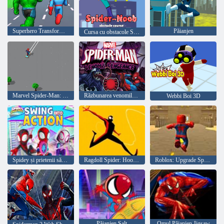
Superhero Transform - Schimbați cursa
Păianjen
Cursa cu obstacole Spider-Noob
Marvel Spider-Man: Snowy Skate
Răzbunarea venomilor minunați Spider-Man
Webbi Boi 3D
Spidey și prietenii săi uimitori: Treci în acțiune!
Ragdoll Spider: Hook Man
Roblox: Upgrade Spiderman
Păianjen Salt
Omul Păianjen Jigsaw