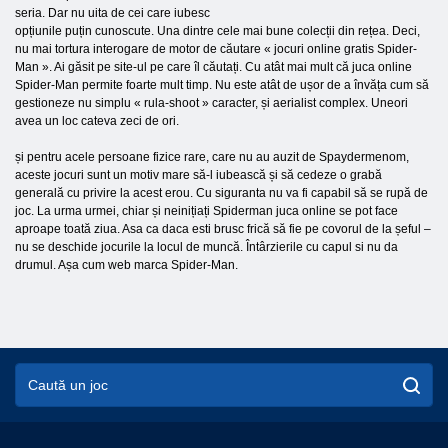
seria. Dar nu uita de cei care iubesc
opțiunile puțin cunoscute. Una dintre cele mai bune colecții din rețea. Deci,
nu mai tortura interogare de motor de căutare « jocuri online gratis Spider-
Man ». Ai găsit pe site-ul pe care îl căutați. Cu atât mai mult că juca online
Spider-Man permite foarte mult timp. Nu este atât de ușor de a învăța cum să
gestioneze nu simplu « rula-shoot » caracter, și aerialist complex. Uneori
avea un loc cateva zeci de ori.
și pentru acele persoane fizice rare, care nu au auzit de Spaydermenom,
aceste jocuri sunt un motiv mare să-l iubească și să cedeze o grabă
generală cu privire la acest erou. Cu siguranta nu va fi capabil să se rupă de
joc. La urma urmei, chiar și neinițiați Spiderman juca online se pot face
aproape toată ziua. Asa ca daca esti brusc frică să fie pe covorul de la șeful –
nu se deschide jocurile la locul de muncă. Întârzierile cu capul si nu da
drumul. Așa cum web marca Spider-Man.