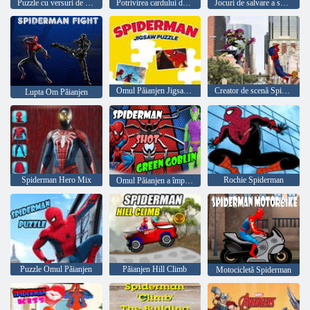
Puzzle cu versuri de păianjen
Potrivirea cardului de memorie Spiderman
Jocuri de salvare a supereroilor poliției
Omul Păianjen Jigsaw Puzzle
Creator de scenă Spiderman
Lupta Om Păianjen
Spiderman Hero Mix
Rochie Spiderman
Omul Păianjen a împușcat spiridușul verde
Puzzle Omul Păianjen
Păianjen Hill Climb
Motocicletă Spiderman