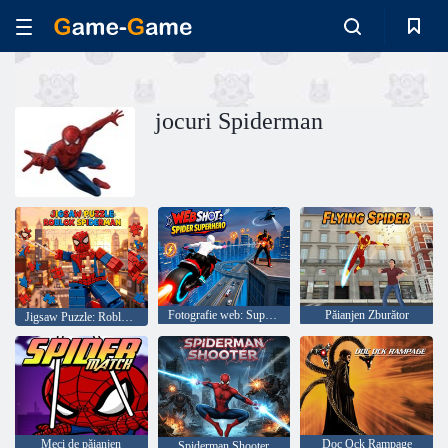
jocuri Spiderman
Fotografie web: Super-erou păianjen
Păianjen Zburător
Jigsaw Puzzle: Roblox Spiderman
Meci de păianjen
Doc Ock Rampage
Spiderman Shooter