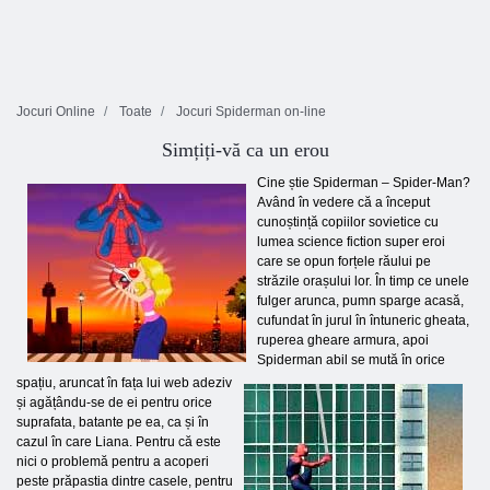
Jocuri Online
Toate
Jocuri Spiderman on-line
Simțiți-vă ca un erou
Cine știe Spiderman – Spider-Man?
Având în vedere că a început
cunoștință copiilor sovietice cu
lumea science fiction super eroi
care se opun forțele răului pe
străzile orașului lor. În timp ce unele
fulger arunca, pumn sparge acasă,
cufundat în jurul în întuneric gheata,
ruperea gheare armura, apoi
Spiderman abil se mută în orice
spațiu, aruncat în fața lui web adeziv
și agățându-se de ei pentru orice
suprafata, batante pe ea, ca și în
cazul în care Liana. Pentru că este
nici o problemă pentru a acoperi
peste prăpastia dintre casele, pentru