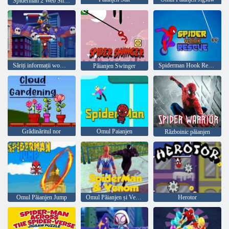
Spiderman 2 Web Shadow
Săriți informații wow Alegeți un joc
Spiderman Hook Rescue
Păianjen Swinger
Grădinăritul nor
Omul Paianjen
Războinic păianjen
Omul Păianjen Jump
Omul Păianjen și Venom
Herotor