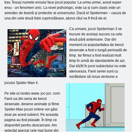
tras. Însuși numele eroului face jocul popular. La urma urmei, acest super-
erou - un fenomen unic. La nivel psihologic, este ca și cum clasic este un
amestec de teamă și protector al universului. Dacă el Spiderman – cauza de
una din cele două fobii cuprinzătoare, atunci răul va fi frică de el.
Ca urmare, jocul Spiderman 3 se
bucure de același succes ca cele
două părți anterioare. Dar din
moment ce popularitatea de benzi
desenate a fost o lungă perioadă de
timp. Iar filmul a fost realizat mult
timp în urmă de standardele de azi.
Dar bîzîit în jurul subiectului nu este
atenueaza. Fanii seriei sunt cu
nerăbdare să noua versiune a
jocului Spider-Man 4.
Pe site-ul nostru www. joc-joc. com.
Fanii ua din seria de benzi
desenate, desene animate și filme
Spider-Man jocuri online vor găsi
doar pe acest subiect. Pe aceasta
pagina au fost plasate. În timp ce
disponibil pentru descarcare. Am
selectat special cele mai bune din