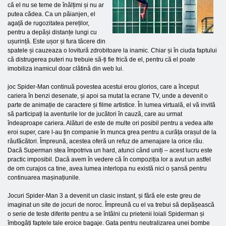
că el nu se teme de înălțimi și nu ar
putea cădea. Ca un păianjen, el
agață de rugozitatea pereților,
pentru a depăși distanțe lungi cu
ușurință. Este ușor și fura tăcere din
spatele și cauzeaza o lovitură zdrobitoare la inamic. Chiar și în ciuda faptului
că distrugerea puteri nu trebuie să-ți fie frică de el, pentru că el poate
imobiliza inamicul doar clătină din web lui.
joc Spider-Man continuă povestea acestui erou glorios, care a început
cariera în benzi desenate, și apoi sa mutat la ecrane TV, unde a devenit o
parte de animație de caractere și filme artistice. În lumea virtuală, el vă invită
să participați la aventurile lor de jucători în cauză, care au urmat
îndeaproape cariera. Alături de este de multe ori posibil pentru a vedea alte
eroi super, care l-au țin companie în munca grea pentru a curăța orașul de la
răufăcători. Împreună, acestea oferă un refuz de amenajare la orice rău.
Dacă Superman stea împotriva un hard, atunci când uniți – acest lucru este
practic imposibil. Dacă avem în vedere că în compoziția lor a avut un astfel
de om curajos ca tine, avea lumea interlopa nu există nici o șansă pentru
continuarea mașinațiunile.
Jocuri Spider-Man 3 a devenit un clasic instant, și fără ele este greu de
imaginat un site de jocuri de noroc. Împreună cu el va trebui să depășească
o serie de teste diferite pentru a se întâlni cu prietenii loiali Spiderman și
îmbogăți faptele tale eroice bagaje. Gata pentru neutralizarea unei bombe