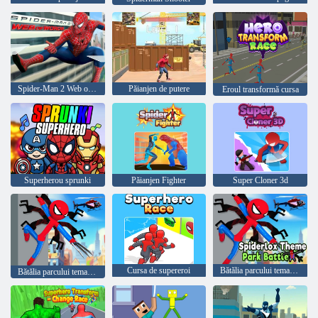
Spider-Man 2 Web of Words
Păianjen de putere
Eroul transformă cursa
Superherou sprunki
Păianjen Fighter
Super Cloner 3d
Cursa de supereroi
Bătălia parcului tematic Spiderlox
Bătălia parcului tematic Spiderlox