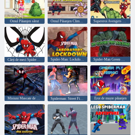
Omul Păianjen sărut
Omul Păianjen Climb Building
Supereroi Avengers Hydra Dash
Spider-Man: Lockdown de laborator
Spider-Man Green Goblin Havoc
Cărți de meci Spiderman
Misiuni Mascate de Spiderman
Eroi de muște păianjen
Spiderman: Street Fighter