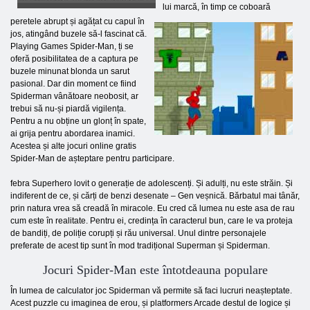
lui marcă, în timp ce coboară
peretele abrupt și agățat cu capul în
jos, atingând buzele să-l fascinat că.
Playing Games Spider-Man, ți se
oferă posibilitatea de a captura pe
buzele minunat blonda un sarut
pasional. Dar din moment ce fiind
Spiderman vânătoare neobosit, ar
trebui să nu-și piardă vigilența.
Pentru a nu obține un glonț în spate,
ai grija pentru abordarea inamici.
Acestea și alte jocuri online gratis
Spider-Man de așteptare pentru participare.
febra Superhero lovit o generație de adolescenți. Și adulți, nu este străin. Și
indiferent de ce, și cărți de benzi desenate – Gen veșnică. Bărbatul mai tânăr,
prin natura vrea să creadă în miracole. Eu cred că lumea nu este asa de rau
cum este în realitate. Pentru ei, credința în caracterul bun, care le va proteja
de bandiți, de poliție corupți și rău universal. Unul dintre personajele
preferate de acest tip sunt în mod tradițional Superman și Spiderman.
Jocuri Spider-Man este întotdeauna populare
În lumea de calculator joc Spiderman vă permite să faci lucruri neașteptate.
Acest puzzle cu imaginea de erou, și platformers Arcade destul de logice și