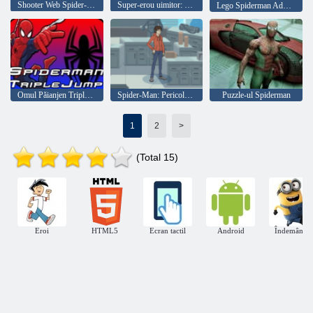
Shooter Web Spider-Man
Super-erou uimitor: Gangster din New York
Lego Spiderman Adventure
Omul Păianjen Triple Jump
Spider-Man: Pericolele la Horizon High
Puzzle-ul Spiderman
1
2
>
(Total 15)
Eroi
HTML5
Ecran tactil
Android
Îndemânare