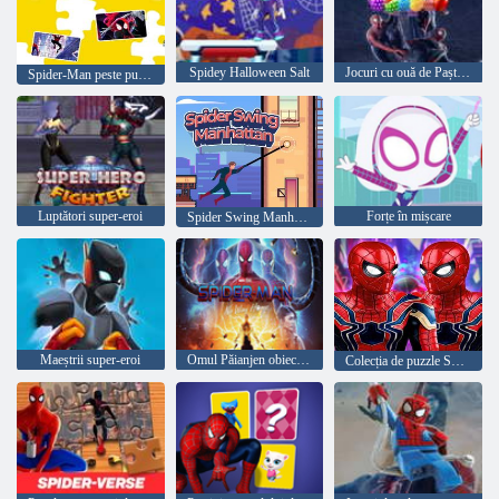
Spidey Halloween Salt
Jocuri cu ouă de Paște cu Spider-Man
Spider-Man peste puzzle-ul Spider-Verse
Luptători super-eroi
Forțe în mișcare
Spider Swing Manhattan
Maeștrii super-eroi
Omul Păianjen obiect ascuns
Colecția de puzzle Spiderman