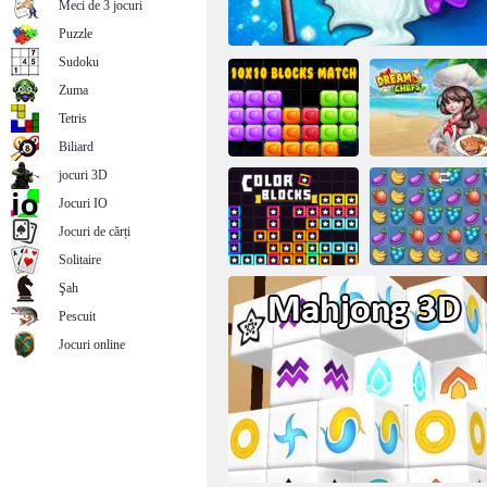
Meci de 3 jocuri
Kris Mahjong
Puzzle
Sudoku
Zuma
Tetris
Biliard
jocuri 3D
Jocuri IO
Blocuri de meci
Jocuri de cărți
10x10
Eroii meciului 3
Bucătari de vis
Solitaire
Şah
Pescuit
Blocuri de
Jocuri online
culoare
Fruta Crush