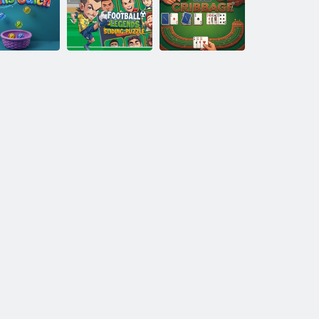
Desenează și
salvează
oc petrolier
Stickman
Blast Master
Puzzle de
alunecare
Legende
rinde mingi
fotbalului
Cribbage