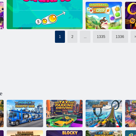
Cookie Crush 2
Turnul Janissarulu
Ge
1
2
...
1335
1336
Happy Farm
Cultură
Cu
Charms cu bule
e