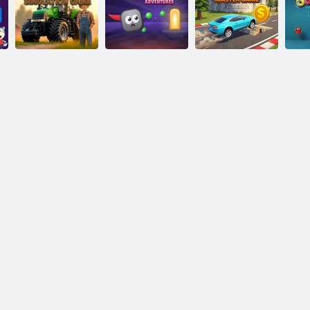
Joc de transport
Taxi Parcare
Joc cu mașină cu
al poliției
Conducere
rampă
J
Joc de simulare
Blocky
Joc Car Stunt
a agriculturii
Adventures
Master
P