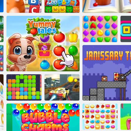
Jewels Blitz 3
Dash suculent
Kitty Scramble
Zoo Boom
Meci de Arena
Rachel Holmes: Găsiți d
St
Unsprezece
unsprezece
Povești delicioase
Două cascadorii