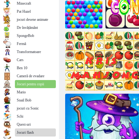
Minecraft
Pat Hazel
jocuri desene animate
Pădure cu bule
Linii magice
De învățământ
SpongeBob
Fermă
Bule inteligente
Transformatoare
Cars
Ben 10
Cameră de evadare
On
Jocuri pentru copii
Mario
Snail Bob
jocuri cu Sonic
Schi
Quest-uri
Jocuri flash