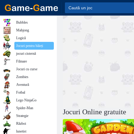
Bubbles
Mahjong
Logică
Jocuri pentru băieți
jocuri cisternă
Filmare
Jocuri cu curse
Zombies
Aventură
Fotbal
Lego NinjaGo
Spider-Man
Jocuri Online gratuite
Strategie
Război
lunetist