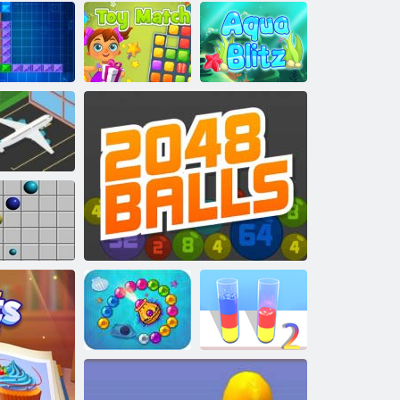
Eroii de zahăr
Tentrix
Poveste de câine
Jucărie meci!
Aqua Blitz
roportul din
Rush
Linia 98