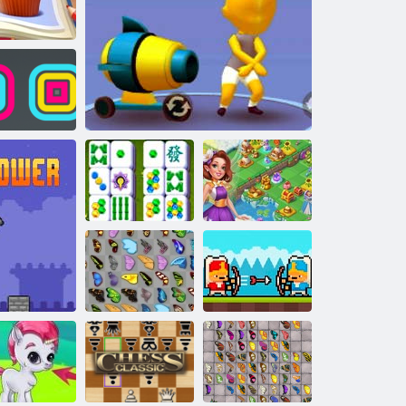
Puzzle de sortare
Oceanul Zumba
2048 mingi
a apei 2
iferențe
ivuitor pătrat
Povestea lui
Fairyland
Mahjong
Surfer de tun
Fuzion & Magic
Bătălii de la
Butterfly Kyodai
Janissar