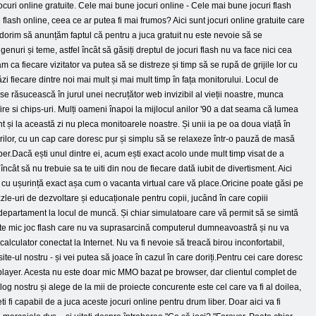
 jocuri online gratuite. Cele mai bune jocuri online - Cele mai bune jocuri flash
ate flash online, ceea ce ar putea fi mai frumos? Aici sunt jocuri online gratuite care
, dorim să anunțăm faptul că pentru a juca gratuit nu este nevoie să se
 genuri și teme, astfel încât să găsiți dreptul de jocuri flash nu va face nici cea
m ca fiecare vizitator va putea să se distreze și timp să se rupă de grijile lor cu
zi fiecare dintre noi mai mult și mai mult timp în fața monitorului. Locul de
 se răsucească în jurul unei necruțător web invizibil al vieții noastre, munca
re si chips-uri. Mulți oameni înapoi la mijlocul anilor '90 a dat seama că lumea
și la această zi nu pleca monitoarele noastre. Și unii ia pe oa doua viață în
curilor, cu un cap care doresc pur și simplu să se relaxeze într-o pauză de masă
er.Dacă ești unul dintre ei, acum ești exact acolo unde mult timp visat de a
ncât să nu trebuie sa te uiti din nou de fiecare dată iubit de divertisment. Aici
ăsi cu ușurință exact așa cum o vacanta virtual care vă place.Oricine poate găsi pe
uzzle-uri de dezvoltare și educaționale pentru copii, jucând în care copiii
n departament la locul de muncă. Și chiar simulatoare care vă permit să se simtă
este mic joc flash care nu va suprasarcină computerul dumneavoastră și nu va
calculator conectat la Internet. Nu va fi nevoie să treacă birou inconfortabil,
e-ul nostru - și vei putea să joace în cazul în care doriți.Pentru cei care doresc
tiplayer. Acesta nu este doar mic MMO bazat pe browser, dar clientul complet de
log nostru și alege de la mii de proiecte concurente este cel care va fi al doilea,
ti fi capabil de a juca aceste jocuri online pentru drum liber. Doar aici va fi