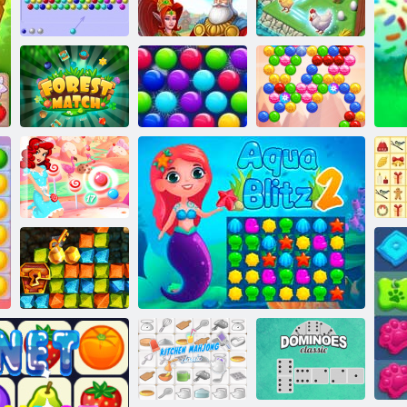
Shooter cu bule
Fuziune
HTML5
Regatul Mergest
tropicală
Smarty bule
Meci de pădure
Xmas Edition
Spirit bule
Bomboane cu
bule
Goana după aur
din vânătoare de
comori