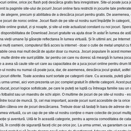
uri online, orice joc flash poți descărca gratis fara inregistrare. Site-ul poate juca
nit la paginile site-ului de jocuri! Jocuri online fara restrictii in jocurile tale prefer
tate de alegere, precum și abilitatea de a descărca jocuri pentru gratis. De asemenea
de jocuri de noroc online. Jocuri flash de pe site-ul nostru sunt împărțite în categorii,
e online gratuit, zi și noapte, și site-ul este actualizat constant cu noi jocuri. Spera
i disponibilitatea de Download Jocuri gratuite va ajuta doar în asta! În lumea de astă
vieții umane își găsește reflectarea în lumea virtuală. Și în ultimii ani, pe Internet
 mulți oameni, computerul fără acces la internet - doar o cutie de metal umplut cu fi
pabile ceva mai mult decât de ajutor doar cu munca. Jocuri populare în acest moment 
ă multe dintre ele sunt plătite. Iar pentru cei care nu doresc să meargă în lumea jo
a avea să caute site-uri care au capacitatea de a juca jocuri online pentru drum lib
ite-ul nostru nu numai că poate juca, dar, de asemenea, descărca jocul gratuit, astfel î
e jocuri diferite. Toate acestea sunt sortate pe categorii clare. Cu aceasta, puteți g
 La urma urmei, aici vom prezenta un joc complet gratuit în diferite categorii. Acest p
ucat, jocuri logice sofisticate, pe care le puteți se luptă cu întreaga familie sau u
fotbalist sau un maestru de schi alpin. O multime de jocuri de pe site-ul nostru - 
 între locul de muncă. Și, cel mai important, aceste jocuri sunt accesibile de la orice 
ăm câteva ore de jocuri descărcarea. Trebuie doar să tastați în bara de adrese de sit
umea virtuală, cu un cap de pe site-ul nostru conține o mare colectie de jocuri mul
emoție și aventură. Uită-te în această categorie, pentru a aprecia comoditatea de cata
audă, în condiții de siguranță faceți clic pe orice joc. La urma urmei, va garantam ca ve