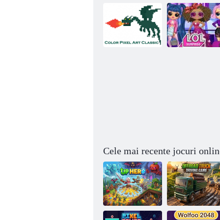
Culoare Pixel
Lol surpriză
Art Classic
Mahjong 3d
milenii
Cele mai recente jocuri onlin