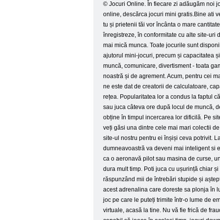
© Jocuri Online. În fiecare zi adăugăm noi joc
online, descărca jocuri mini gratis.Bine ati ve
tu și prietenii tăi vor încânta o mare canti
înregistreze, în conformitate cu alte site-uri 
mai mică munca. Toate jocurile sunt disponibil
ajutorul mini-jocuri, precum și capacitatea ș
muncă, comunicare, divertisment - toata gama 
noastră și de agrement. Acum, pentru cei mai
ne este dat de creatorii de calculatoare, ca
rețea. Popularitatea lor a condus la faptul c
sau juca câteva ore după locul de muncă, de 
obține în timpul incercarea lor dificilă. Pe s
veți găsi una dintre cele mai mari colectii d
site-ul nostru pentru ei înșiși ceva potrivit.
dumneavoastră va deveni mai inteligent si ed
ca o aeronavă pilot sau masina de curse, un 
dura mult timp. Poti juca cu ușurință chiar și
răspunzând mii de întrebări stupide și aștept
acest adrenalina care doreste sa plonja în l
joc pe care le puteți trimite într-o lume de 
virtuale, acasă la tine. Nu vă fie frică de fr