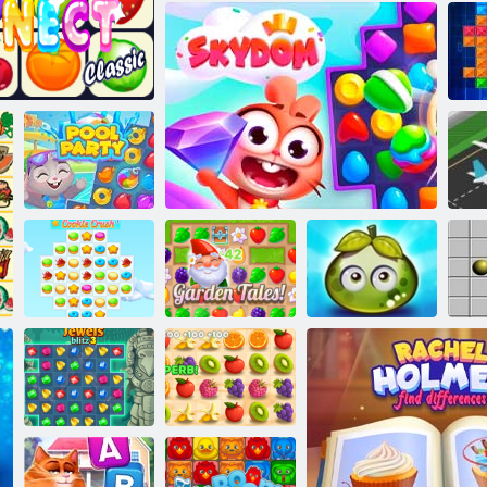
Bucătărie
Mahjong
Aqua Blitz 2
Domino Clasic
Petrecere la
Ae
et Connect
piscina
Aventura fructe
Povești de
de padure
Cookie Crush 3
grădină
Skydom
suculente