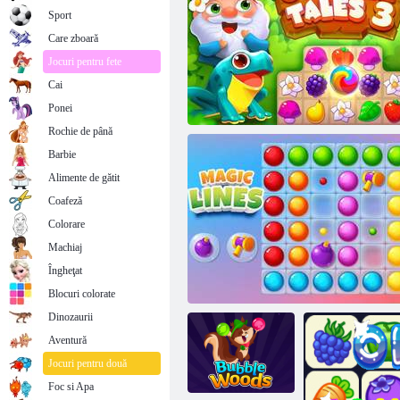
Sport
Care zboară
Jocuri pentru fete
Cai
Ponei
Rochie de până
Barbie
Alimente de gătit
Coafeză
Colorare
Machiaj
Îngheţat
Povești de grădină 3
Blocuri colorate
Dinozaurii
Aventură
Jocuri pentru două
Foc si Apa