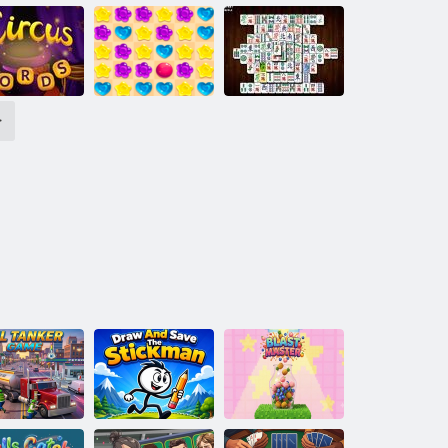
Fluture Kyodai
i
mes cu bule
Șah Classic
HD
>
vinte de circ
Candy Rain 5
Mahjong Deluxe