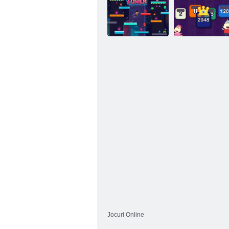
Joc de condus
Up Hero
camion offroad
Turnul Pixel
Wolfoo 2048
Jocuri Online