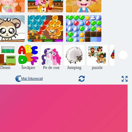
acture pentru
copii Hazel
Pat Hazel: zi
Pat Hazel:
Hand
anuală de școală
Harvest Festival
Înapoi la
santaland:
Bubbles
sărbătorilor de
Hamster
Heroic bule 3D
iarnă
Desen
Învăţare
Pe de rost
Jumping
puzzle
Puzzle
Mai întunecat