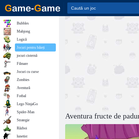
Bubbles
Mahjong
Logică
Jocuri pentru băieți
jocuri cisternă
Filmare
Jocuri cu curse
Zombies
Aventură
Fotbal
Lego NinjaGo
Spider-Man
Aventura fructe de padu
Strategie
Război
lunetist