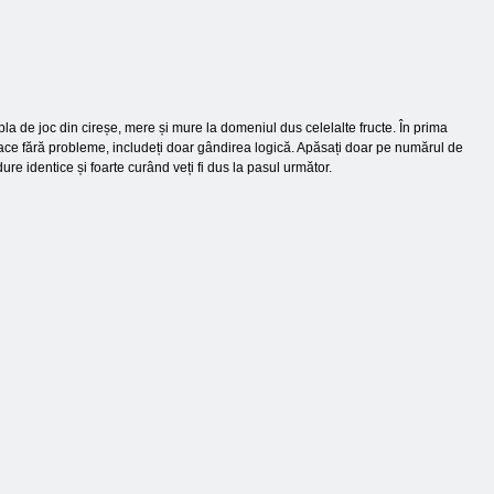
bla de joc din cireșe, mere și mure la domeniul dus celelalte fructe. În prima
face fără probleme, includeți doar gândirea logică. Apăsați doar pe numărul de
re identice și foarte curând veți fi dus la pasul următor.