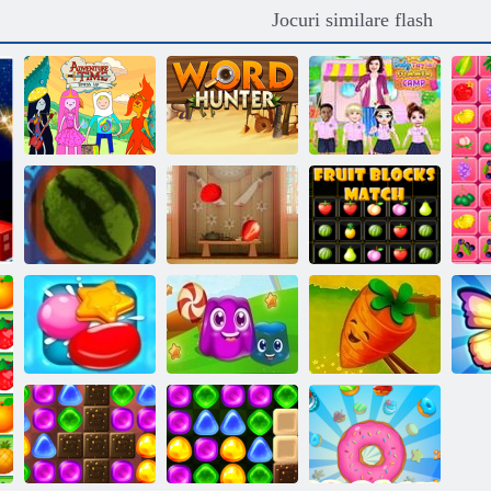
Jocuri similare flash
Timp de
aventură dress
Vânător de
Tabăra de vară
up
cuvinte
Baby Taylor
Blocurile
fructelor se
Pauza de fructe
Fructe Chef
potrivesc
Povestea puzzle
Candy Rain 2
Teren de budincă
-ului fermei
Sa