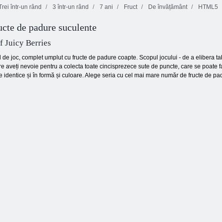
rei într-un rând
3 într-un rând
7 ani
Fruct
De învățământ
HTML5
Înapoi la
Candyland 4:
ucte de padure suculente
Înapoi la
Grădina
Candyland 2
Lollipop
Crush cookie
 Juicy Berries
ul de joc, complet umplut cu fructe de padure coapte. Scopul jocului - de a elibera ta
re aveți nevoie pentru a colecta toate cincisprezece sute de puncte, care se poate 
le identice și în formă și culoare. Alege seria cu cel mai mare număr de fructe de padu