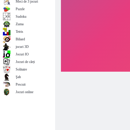
Meci de 3 jocuri
Puzzle
Sudoku
Zuma
Tetris
Biliard
jocuri 3D
Jocuri IO
Jocuri de cărți
Solitaire
Şah
Pescuit
Jocuri online