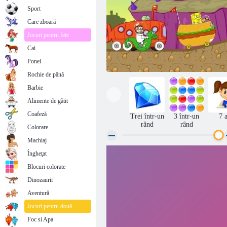
Sport
Care zboară
Jocuri pentru fete
Cai
Ponei
Rochie de până
Barbie
Alimente de gătit
Coafeză
Trei într-un
3 într-un
7 
rând
rând
Colorare
Machiaj
Îngheţat
SpongeBob curse turneu
Blocuri colorate
Dinozaurii
Aventură
Jocuri pentru două
Foc si Apa