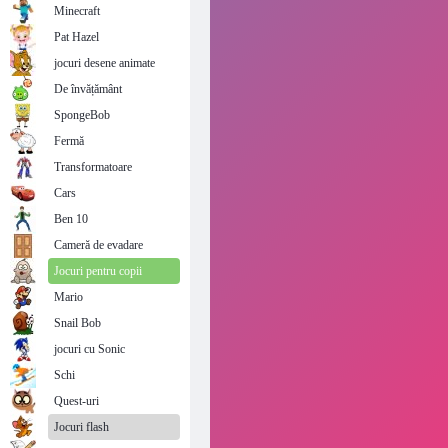
Minecraft
Pat Hazel
jocuri desene animate
De învățământ
SpongeBob
Fermă
Transformatoare
Cars
Ben 10
Cameră de evadare
Jocuri pentru copii
Mario
Snail Bob
jocuri cu Sonic
Schi
Quest-uri
Jocuri flash