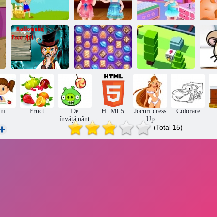
Fr
Shooter de
Hazel copil
Dans balerina
mango
învață maniere
Copii Hazel
Inima Rece:
Cifrele pe fata
lui Anna pentru
Traversează
Halloween
Candy Galactic
drumul
ani
Fruct
De
HTML5
Jocuri dress
Colorare
învățământ
Up
(Total 15)