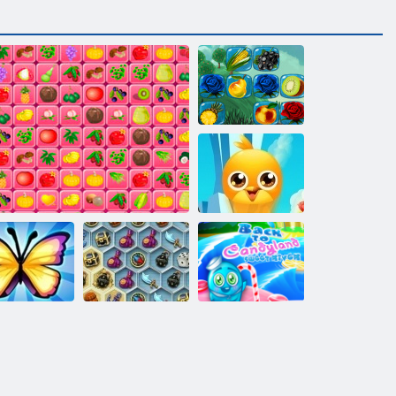
Fructe Connect
2
Favorite buni
prieteni
Înapoi la
Comorile din
Candyland
lvare fluture
Shuigo
Marea Mystic
Sweet River