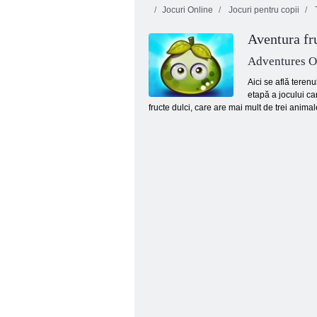
Jocuri Online
Jocuri pentru copii
T
Aventura fr
Adventures Of
Aici se află teren
etapă a jocului ca
fructe dulci, care are mai mult de trei anima
FRUM FLIP MATCH 3