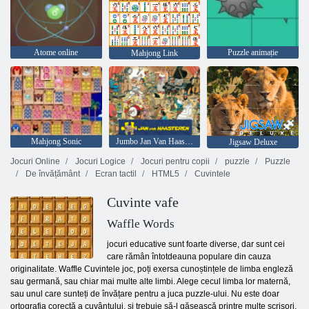
Atome online
Puzzle animație
Mahjong Link
Mahjong Sonic
Jumbo Jan Van Haasteren
Jigsaw Deluxe
Jocuri Online
Jocuri Logice
Jocuri pentru copii
puzzle
Puzzle
De învățământ
Ecran tactil
HTML5
Cuvintele
Cuvinte vafe
Waffle Words
jocuri educative sunt foarte diverse, dar sunt cei
care rămân întotdeauna populare din cauza
originalitate. Waffle Cuvintele joc, poți exersa cunoștințele de limba engleză
sau germană, sau chiar mai multe alte limbi. Alege cecul limba lor maternă,
sau unul care sunteți de învățare pentru a juca puzzle-ului. Nu este doar
ortografia corectă a cuvântului, și trebuie să-l găsească printre multe scrisori.