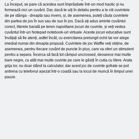
La început, se pare că acestea sunt împrăștiate într-un mod haotic și nu
formează nici un cuvânt. Dar, dacă te uiți în detaliu pentru a le citi cuvintele
de pe stânga - dreapta sau invers, și, de asemenea, puteți căuta cuvintele
din partea de jos în sus sau de sus în jos. Dacă ați adus aminte cuvântul
corect, literele barată pe teren napolitane jocuri de cuvinte, și veți vedea
cuvântul într-un Notepad notebook-uri virtuale. Aceste jocuri educative sunt
învățați să fie atenți, astfel încât, cu exercitarea prelungit ochii tai vor alege
imediat numai din dreapta propusă. Cuvintele de joc Waffle veți obține, de
asemenea, pentru fiecare cuvânt de puncte în plus, care va oferi un stimulent
pentru a separa. Încerca să facă tot câmpul uncrossed, deoarece mai multe
bare negre, cu atât mai multe cuvinte pe care le găsiți în cutia cu litere. Arata
grija lor, nu doar stând la calculator, dar acest joc de cuvinte gofrate se pot
antrena cu telefonul așezat într-o coadă sau la locul de muncă în timpul unei
pauze.