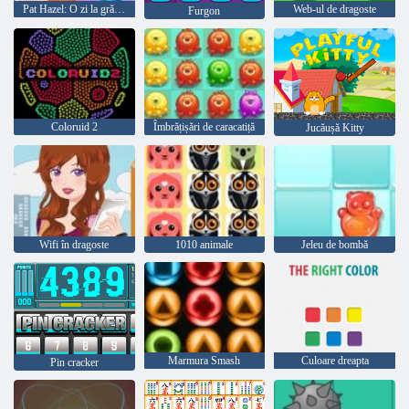
Pat Hazel: O zi la grădiniță
Web-ul de dragoste
Furgon
Coloruid 2
Îmbrățișări de caracatiță
Jucăușă Kitty
Wifi în dragoste
1010 animale
Jeleu de bombă
Marmura Smash
Culoare dreapta
Pin cracker