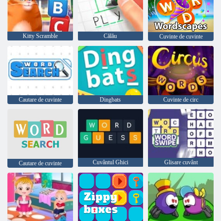
Kitty Scramble
Călău
Cuvinte de cuvinte
Cautare de cuvinte
Dingbats
Cuvinte de circ
Cuvântul Ghici
Glisare cuvânt
Cautare de cuvinte