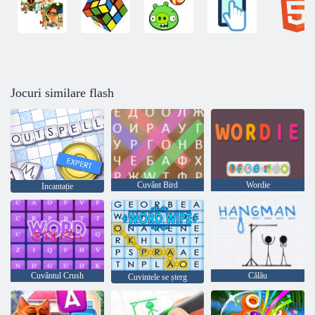
Jocuri similare flash
Cuvânt Bird
Wordie
Incantație
Cuvântul Crush
Călău
Cuvintele se șterg