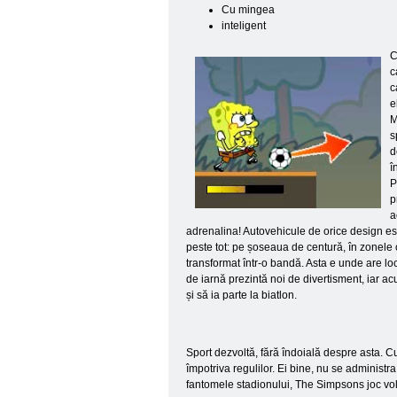
Cu mingea
inteligent
C
c
c
e
M
s
d
î
P
p
a
adrenalina! Autovehicule de orice design este
peste tot: pe șoseaua de centură, în zonele c
transformat într-o bandă. Asta e unde are loc
de iarnă prezintă noi de divertisment, iar ac
și să ia parte la biatlon.
Sport dezvoltă, fără îndoială despre asta. Cu 
împotriva regulilor. Ei bine, nu se adminis
fantomele stadionului, The Simpsons joc vol