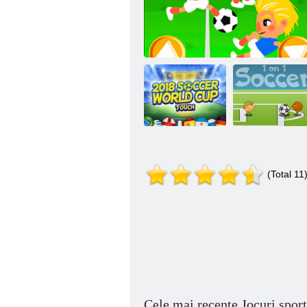
Fotbal World
(Total 11
Touch 2018
Fotbal Madness
1 vs 1 fotbal
Cele mai recente Jocuri sport