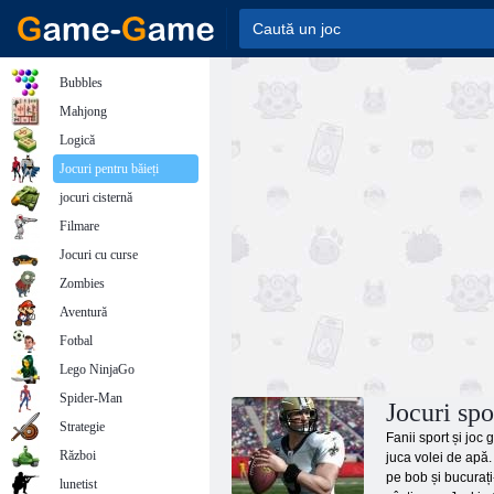
Bubbles
Mahjong
Logică
Jocuri pentru băieți
jocuri cisternă
Filmare
Jocuri cu curse
Zombies
Aventură
Fotbal
Lego NinjaGo
Spider-Man
Jocuri spo
Strategie
Fanii sport și joc 
Război
juca volei de apă.
pe bob și bucurați
lunetist