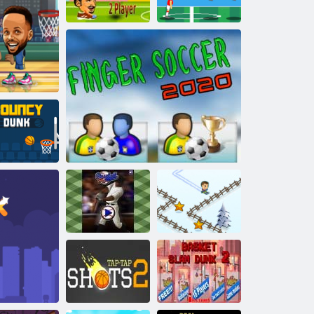
robinet
Jucător de fotbal
2
Baschet 3D
12 microbuz
t
ouncy dunk
Baseball Pro
Finger Fotbal 2020
Groovy de schi