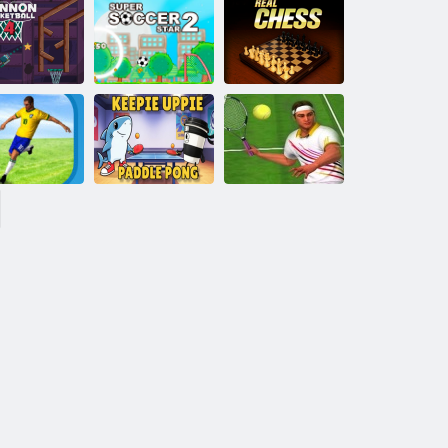
Fotografii de
Coș SLAM
tap-tap 2
DUNK 2
schet Cannon
Super Soccer
4
Star 2
Șah adevărat
Alergare de
Keepie Uppie
Campioni de
fotbal
Paddle Pong
tenis 2020