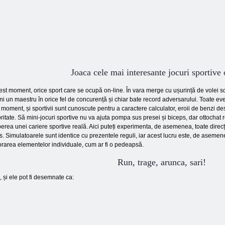
Joaca cele mai interesante jocuri sportive 
est moment, orice sport care se ocupă on-line. În vara merge cu ușurință de volei sc
i un maestru în orice fel de concurență și chiar bate record adversarului. Toate ev
 moment, și sportivii sunt cunoscute pentru a caractere calculator, eroii de benzi d
ritate. Să mini-jocuri sportive nu va ajuta pompa sus presei și biceps, dar ottochat r
erea unei cariere sportive reală. Aici puteți experimenta, de asemenea, toate direcți
s. Simulatoarele sunt identice cu prezentele reguli, iar acest lucru este, de asemen
rarea elementelor individuale, cum ar fi o pedeapsă.
Run, trage, arunca, sari!
 și ele pot fi desemnate ca: