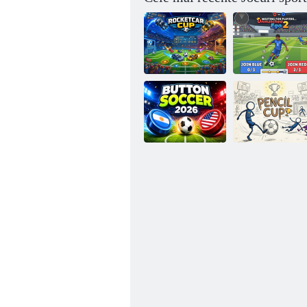
Ego de neegalat
Cupa cu rachetă
2
Buton Soccer
Cupa pentru
2026
creion