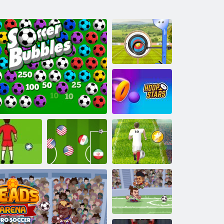
Turul mondial
de tir cu arcul
Stelele Hoop
nalizare euro
Euro Fotbal
2016
Fotbal bule
Masterat Fotbal
Sprint