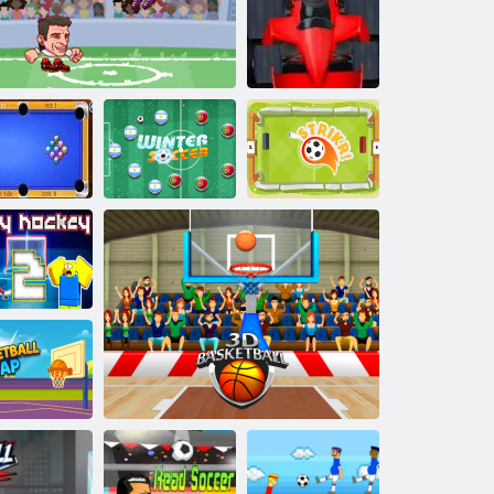
Capete Arena
fotbal All Stars
Febra cu
formula
Pool Viteza
Regele
Heads Arena Euro Fotbal
Fotbal de iarnă
Grevă!
chei Obby 2
Basketball