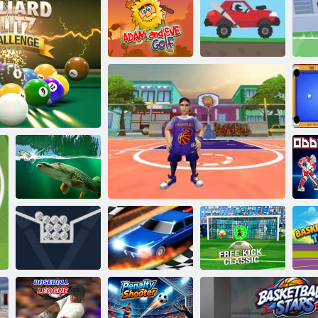
Leg Cinco
Adam și Eva
Golf
Penalty Cupa Mondială
Uphill Racing 2
 Blitz Challenge
Iazul Salciei
Ho
100 de mingi de
Lovitură liberă