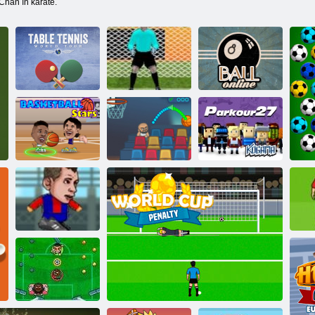
Chan în karate.
Turneul mondial
Shootters
de tenis de masă
penalty 2
8 Ball Online
Kogama:
Stele de baschet
Coș de Champs
Parkour 27
Fotbal Headz
Pe
Cup 2