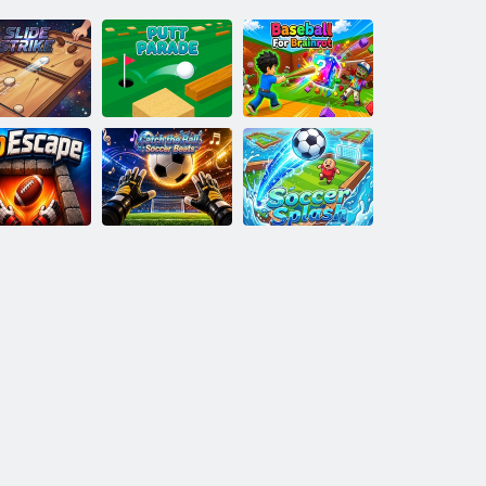
Baseball pentru
Slide Strike
Putt Parade
Brainrot
Catch the Ball:
NoEscape
Soccer Beats
Soccer Splash