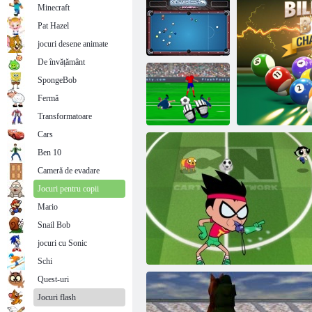
Minecraft
Pat Hazel
jocuri desene animate
De învățământ
SpongeBob
Fermă
Maestru Biliard
Bowling 3D
Transformatoare
Cars
Ben 10
Portarul
Cameră de evadare
Campion
Jocuri pentru copii
Mario
Snail Bob
jocuri cu Sonic
Billiard
Schi
Quest-uri
Jocuri flash