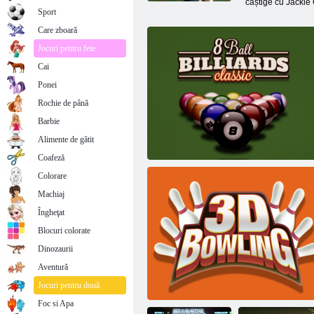
câștige cu Jackie 
Sport
Care zboară
Jocuri pentru fete
Cai
Ponei
Rochie de până
Barbie
Alimente de gătit
Coafeză
Colorare
Machiaj
Îngheţat
Blocuri colorate
Dinozaurii
Aventură
8 biliard de minge clasic
Jocuri pentru două
Foc si Apa