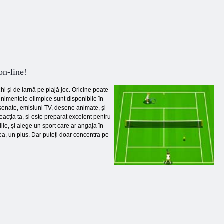
on-line!
hi și de iarnă pe plajă joc. Oricine poate
enimentele olimpice sunt disponibile în
esenate, emisiuni TV, desene animate, și
eacția ta, si este preparat excelent pentru
ile, și alege un sport care ar angaja în
ea, un plus. Dar puteți doar concentra pe