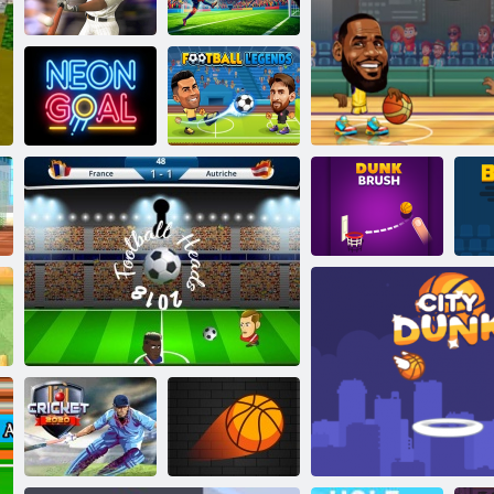
golf
Drag Race 3D
Baschet. io
clasică
Liga de baseball
Penalty Shooter
Legendele
Neon Gol
fotbalului
Perie dunk
Staruri de basche
B