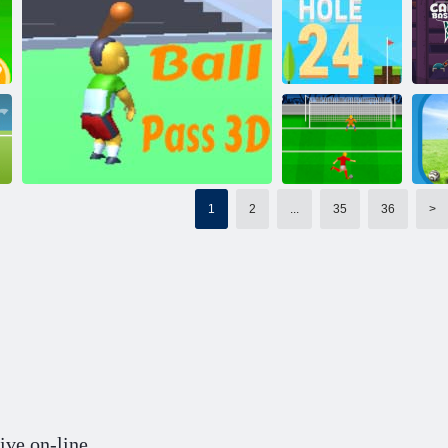
Cricket 2020
Șefii de fotbal 2018
Dunk perfect
Ba
Gaura 24
Orașul Dunk
1
2
...
35
36
>
Shoottout
Penalty: Euro
)
Cup 2016
Ball Pass 3D
ive on-line