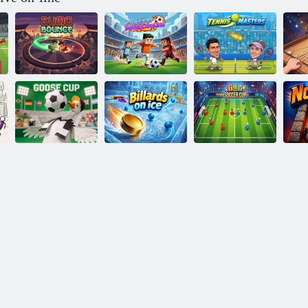
Bătălia de fotbal
Sumo Bounce
online
Tenis Masters
Cupa de fotbal
Cupa Gâștei
Biliard pe gheață
jucărie