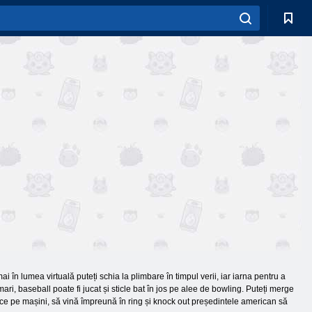
i în lumea virtuală puteți schia la plimbare în timpul verii, iar iarna pentru a
ri, baseball poate fi jucat și sticle bat în jos pe alee de bowling. Puteți merge
uce pe mașini, să vină împreună în ring și knock out președintele american să