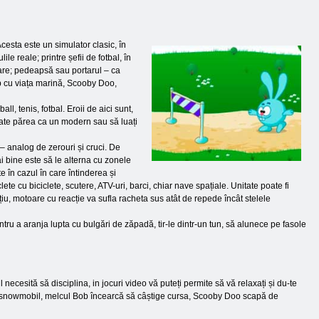
Acesta este un simulator clasic, în
e reale; printre șefii de fotbal, în
oare; pedeapsă sau portarul – ca
b cu viața marină, Scooby Doo,
l, tenis, fotbal. Eroii de aici sunt,
 poate părea ca un modern sau să luați
 – analog de zerouri și cruci. De
ai bine este să le alterna cu zonele
e în cazul în care întinderea și
e cu biciclete, scutere, ATV-uri, barci, chiar nave spațiale. Unitate poate fi
țiu, motoare cu reacție va sufla racheta sus atât de repede încât stelele
tru a aranja lupta cu bulgări de zăpadă, tir-le dintr-un tun, să alunece pe fasole
 necesită să disciplina, in jocuri video vă puteți permite să vă relaxați și du-te
 un snowmobil, melcul Bob încearcă să câștige cursa, Scooby Doo scapă de