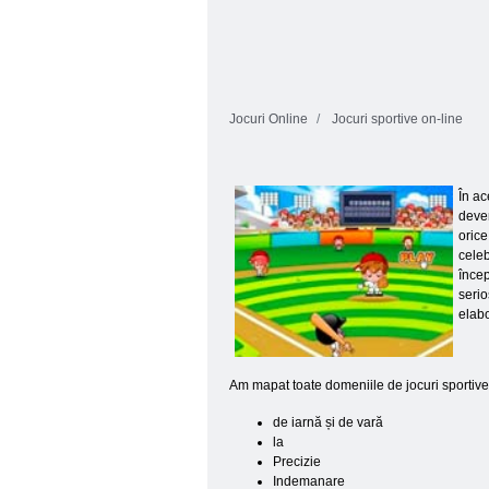
Jocuri Online
Jocuri sportive on-line
În ac
deven
orice
celeb
încep
serio
elabo
Am mapat toate domeniile de jocuri sportive,
de iarnă și de vară
la
Precizie
Indemanare