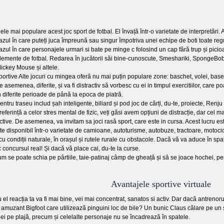
ele mai populare acest joc sport de fotbal. El învață într-o varietate de interpretări. 
azul în care puteți juca împreună sau singur împotriva unei echipe de boti toate regulil
azul în care personajele urmari si bate pe minge c folosind un cap fără trup și pici
lemente de fotbal. Redarea în jucătorii săi bine-cunoscute, Smeshariki, SpongeBo
ickey Mouse și altele.
portive Alte jocuri cu mingea oferă nu mai puțin populare zone: baschet, volei, basebal
e asemenea, diferite, și va fi distractiv să vorbesc cu ei in timpul exercitiilor, care
n diferite perioade de până la epoca de piatră.
entru traseu includ șah inteligente, biliard și pod joc de cărți, du-te, proiecte, Renju
referință a celor stres mental de fizic, veți găsi avem opțiuni de distracție, dar cel m
ctive. De asemenea, va invitam sa joci rasă sport, care este in cursa. Acest lucru est
 disponibil într-o varietate de camioane, autoturisme, autobuze, tractoare, motociclet
u condiții naturale, în orașul și rutele rurale cu obstacole. Dacă vă va aduce în spa
 concursul real! Și dacă vă place cai, du-te la curse.
um se poate schia pe pârtiile, taie-patinaj câmp de gheață și să se joace hochei, pen
Avantajele sportive virtuale
el reacția ta va fi mai bine, vei mai concentrat, sanatos si activ. Dar dacă antrenorul
tra amuzant Bigfoot care utilizează pinguini loc de bile? Un bunic Claus călare pe
ei pe plajă, precum și celelalte personaje nu se încadrează în spatele.