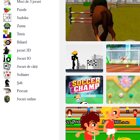
Meci de 3 jocuri
Puzzle
Sudoku
Zuma
Toon Cup 2016
Tetris
Biliard
jocuri 3D
Jocuri IO
Jocuri de cărți
Solitaire
Şah
Pescuit
Stickman Skate
Street Freekick
360 Epic City
Jumping Horse 3D
3d
Jocuri online
Mini Putt
Fotbal Champ
Garden