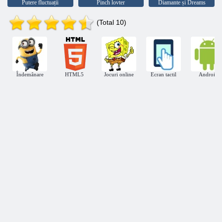
Putere fluctuații
Pinch lovter
Diamante și Dreams
(Total 10)
Îndemânare
HTML5
Jocuri online
Ecran tactil
Android