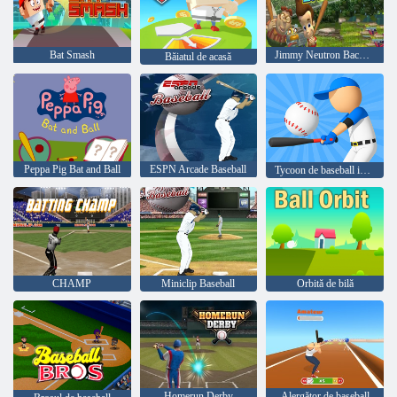
Bat Smash
Jimmy Neutron Backyard Smashball
Băiatul de acasă
Peppa Pig Bat and Ball
ESPN Arcade Baseball
Tycoon de baseball inactiv
CHAMP
Miniclip Baseball
Orbită de bilă
Homerun Derby
Alergător de baseball