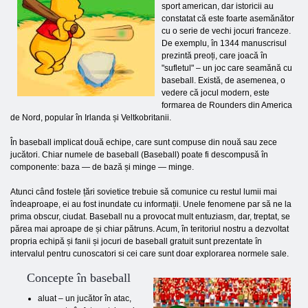
sport american, dar istoricii au
constatat că este foarte asemănător
cu o serie de vechi jocuri franceze.
De exemplu, în 1344 manuscrisul
prezintă preoți, care joacă în
"sufletul" – un joc care seamănă cu
baseball. Există, de asemenea, o
vedere că jocul modern, este
formarea de Rounders din America
de Nord, popular în Irlanda și Veltkobritanii.
În baseball implicat două echipe, care sunt compuse din nouă sau zece
jucători. Chiar numele de baseball (Baseball) poate fi descompusă în
componente: baza — de bază și minge — minge.
Atunci când fostele țări sovietice trebuie să comunice cu restul lumii mai
îndeaproape, ei au fost inundate cu informații. Unele fenomene par să ne la
prima obscur, ciudat. Baseball nu a provocat mult entuziasm, dar, treptat, se
părea mai aproape de și chiar pătruns. Acum, în teritoriul nostru a dezvoltat
propria echipă și fanii și jocuri de baseball gratuit sunt prezentate în
intervalul pentru cunoscatori si cei care sunt doar explorarea normele sale.
Concepte în baseball
aluat – un jucător în atac,