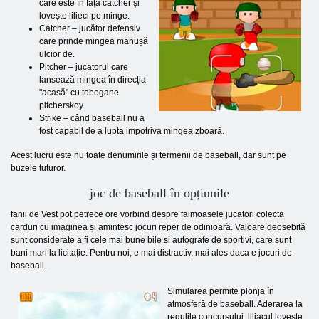
care este în fața catcher și
lovește lilieci pe minge.
Catcher – jucător defensiv
care prinde mingea mănușă
ulcior de.
Pitcher – jucatorul care
lansează mingea în direcția
"acasă" cu tobogane
pitcherskoy.
Strike – când baseball nu a
fost capabil de a lupta impotriva mingea zboară.
Acest lucru este nu toate denumirile și termenii de baseball, dar sunt pe
buzele tuturor.
joc de baseball în opțiunile
fanii de Vest pot petrece ore vorbind despre faimoasele jucatori colecta
carduri cu imaginea și amintesc jocuri reper de odinioară. Valoare deosebită
sunt considerate a fi cele mai bune bile si autografe de sportivi, care sunt
bani mari la licitație. Pentru noi, e mai distractiv, mai ales daca e jocuri de
baseball.
Simularea permite plonja în
atmosferă de baseball. Aderarea la
regulile concursului, liliacul lovește