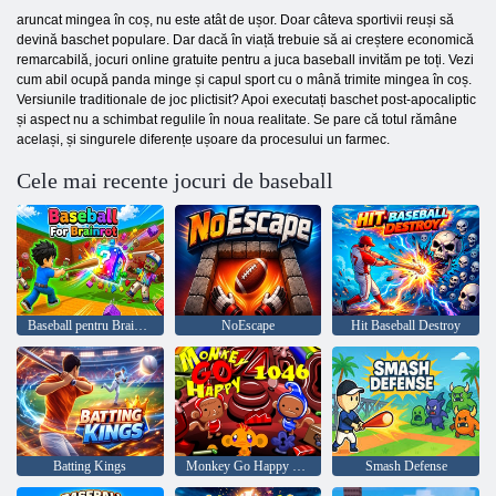
aruncat mingea în coș, nu este atât de ușor. Doar câteva sportivii reuși să
devină baschet populare. Dar dacă în viață trebuie să ai creștere economică
remarcabilă, jocuri online gratuite pentru a juca baseball invităm pe toți. Vezi
cum abil ocupă panda minge și capul sport cu o mână trimite mingea în coș.
Versiunile traditionale de joc plictisit? Apoi executați baschet post-apocaliptic
și aspect nu a schimbat regulile în noua realitate. Se pare că totul rămâne
același, și singurele diferențe ușoare da procesului un farmec.
Cele mai recente jocuri de baseball
Baseball pentru Brainrot
NoEscape
Hit Baseball Destroy
Batting Kings
Monkey Go Happy Etapa 1046
Smash Defense