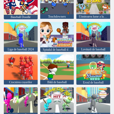
Touchdowners
Uimitoarea lume a lui Gumball Go Long!
Baseball Doodle
Liga de baseball 2024
Lovitură de baseball
Spitalul de baseball de urgență
Ciocnirea coșurilor
Bâtă de baseball
Eroul de baseball