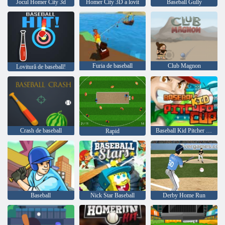
Jocul Homer City 3d
Homer City 3D a lovit
Baseball Gully
Furia de baseball
Club Magnon
Lovitură de baseball!
Crash de baseball
Baseball Kid Pitcher Cupa
Rapid
Baseball
Nick Star Baseball
Derby Home Run