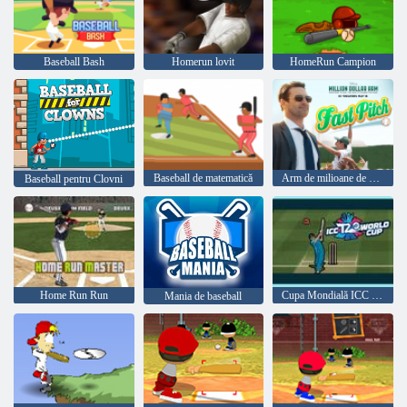
Baseball Bash
Homerun lovit
HomeRun Campion
Baseball de matematică
Arm de milioane de dolari: Pitch Fast
Baseball pentru Clovni
Home Run Run
Cupa Mondială ICC T20
Mania de baseball