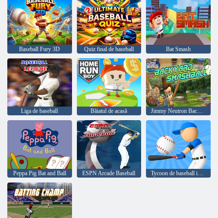
Baseball Fury 3D
Quiz final de baseball
Bat Smash
Liga de baseball
Băiatul de acasă
Jimmy Neutron Backyard Smashball
Peppa Pig Bat and Ball
ESPN Arcade Baseball
Tycoon de baseball inactiv