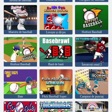
Brosul de baseball
Maestru de baseball
Hotfoot Baseball
Lovește și dă jos
Hotfoot Baseball
Bază de bază
Întoarceți omul 2
Bate
Flick Baseball Super Homerun
Campion de punctaj