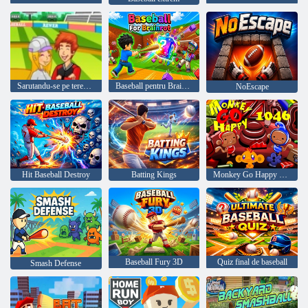
Sarutandu-se pe terenul de baseball
Baseball pentru Brainrot
NoEscape
Hit Baseball Destroy
Batting Kings
Monkey Go Happy Etapa 1046
Baseball Fury 3D
Quiz final de baseball
Smash Defense