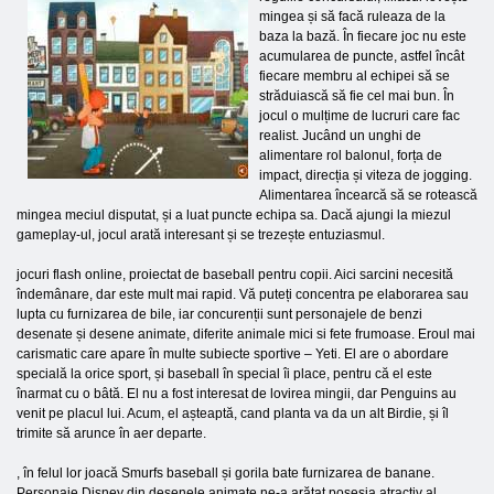
mingea și să facă ruleaza de la
baza la bază. În fiecare joc nu este
acumularea de puncte, astfel încât
fiecare membru al echipei să se
străduiască să fie cel mai bun. În
jocul o mulțime de lucruri care fac
realist. Jucând un unghi de
alimentare rol balonul, forța de
impact, direcția și viteza de jogging.
Alimentarea încearcă să se rotească
mingea meciul disputat, și a luat puncte echipa sa. Dacă ajungi la miezul
gameplay-ul, jocul arată interesant și se trezește entuziasmul.
jocuri flash online, proiectat de baseball pentru copii. Aici sarcini necesită
îndemânare, dar este mult mai rapid. Vă puteți concentra pe elaborarea sau
lupta cu furnizarea de bile, iar concurenții sunt personajele de benzi
desenate și desene animate, diferite animale mici si fete frumoase. Eroul mai
carismatic care apare în multe subiecte sportive – Yeti. El are o abordare
specială la orice sport, și baseball în special îi place, pentru că el este
înarmat cu o bâtă. El nu a fost interesat de lovirea mingii, dar Penguins au
venit pe placul lui. Acum, el așteaptă, cand planta va da un alt Birdie, și îl
trimite să arunce în aer departe.
, în felul lor joacă Smurfs baseball și gorila bate furnizarea de banane.
Personaje Disney din desenele animate ne-a arătat posesia atractiv al