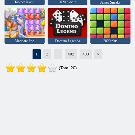
Tabinet Island
2020 blocuri
James Sneaky
Marinare Pop
Domino Legenda
2020 plus
1
2
...
402
403
>
(Total 20)