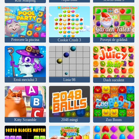
Kris Mahjong
Petrecere la piscina
Povești de grădină
Cookie Crush 3
Eroii meciului 3
Linia 98
Dash suculent
Kitty Scramble
2048 mingi
Zoo Boom