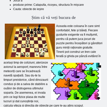
Jocul a
produse prime: Catapulta, ricoșeu, structura în mișcare
Cauta: obiecte de ieșire
Știm că vă veți bucura de
Aceasta este coloana în care simt
confortabil, fete și băieți. Fiecare
gusturile exigente va fi mulțumit,
pentru că putem juca jocuri de
puzzle pentru începători și gânditori
guru minții raționale gratuite.
Tinerii pot construi un tren cale
ferată și ghida pe pânză evitând în
același timp de coliziuni; aterizeze
avionul la aeroport; manevra între
meteoriți care se încadrează
navetă spațială. Sau du-te la
timpuri preistorice, când dinozaurii
condus și de a salva de stabilire a
ouălor de distrugerea ultimului
soparla. De asemenea, ei invata
prin ce legi fizice plasa de multe
lucruri și dat cunoștințe noi,
calcula viteza si directia de obiecte pe care le-au atins scopul.