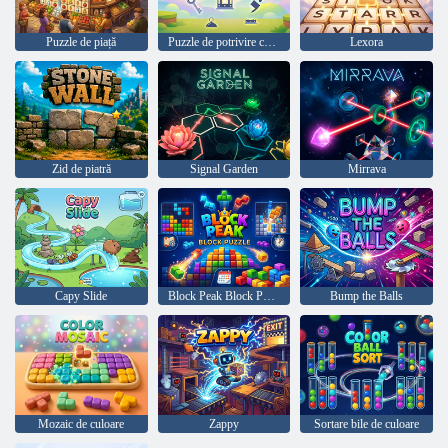
Puzzle de piață
Puzzle de potrivire cu piese
Lexora
Zid de piatră
Signal Garden
Mirrava
Capy Slide
Block Peak Block Puzzle
Bump the Balls
Mozaic de culoare
Zappy
Sortare bile de culoare