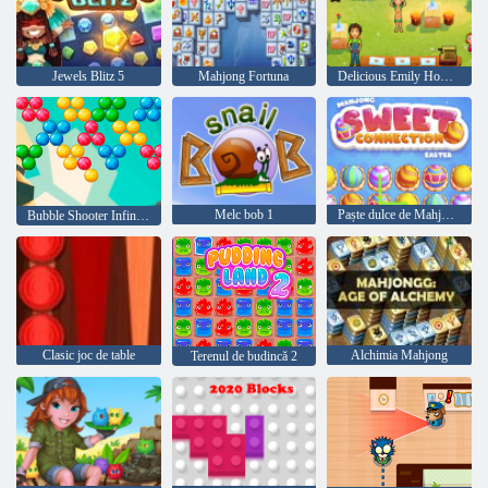
Jewels Blitz 5
Mahjong Fortuna
Delicious Emily Home Sweet Home
Melc bob 1
Paște dulce de Mahjong
Bubble Shooter Infinitului
Clasic joc de table
Alchimia Mahjong
Terenul de budincă 2