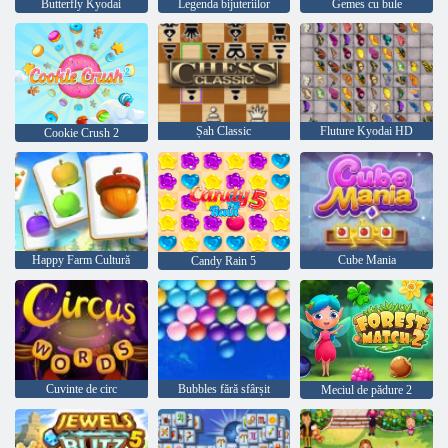
Butterfly Kyodai
Legenda bijuteriilor
Gemes cu bule
Șah Classic
Fluture Kyodai HD
Cookie Crush 2
Happy Farm Cultură
Cube Mania
Candy Rain 5
Cuvinte de circ
Bubbles fără sfârșit
Meciul de pădure 2