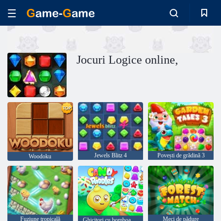
Jocuri Logice online,
Jewels Blitz 4
Povești de grădină 3
Woodoku
Fuziune tropicală
Meci de pădure
Ghicitori cu bomboane: meci gratuit 3