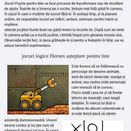
Jocuri Puzzle pentru fete va face procesul de transformare sau de recoltare
de ajutor. Înainte de a încerca pe o rochie, trebuie mai întâi găsit în camera,
în cazul în care o mulțime de lucruri fără el. În același timp, și la planare
ordine, de raspandire lucruri pe rafturi, sertare, umerașe pentru haine și
noptiere.
obiecte jucători foarte tineri au găsit reveni la locurile lor. După cum se vede
în camera arăta ca o buclă jucărie,-l trimită înapoi prin glisarea mouse-ului.
Observație lecție faci, si daca grăbește-te și pentru a îndeplini în timp, ea va
aduce beneficii suplimentare.
jocuri logice Heroes așteptare pentru tine
Este frumos să se întâlnească cu
personaje de desene animate,
serii de benzi desenate, manga și
anime, sau vedea noile personaje
care visează să te cunosc.
Fixico arată casa lor și să învețe
tehnici de reparații, care leagă
detaliile. În melcul lui Bob o
mulțime de afaceri neterminate și
el este fericit dacă vă oferim
asistență dumneavoastră. Uneori
devine confuz și nu știe cum să
găsească drumul cel bun. În cazul