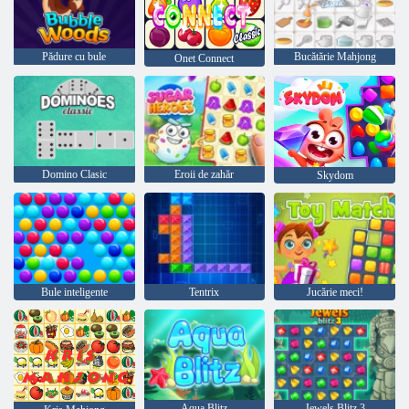
Pădure cu bule
Bucătărie Mahjong
Onet Connect
Domino Clasic
Eroii de zahăr
Skydom
Bule inteligente
Tentrix
Jucărie meci!
Aqua Blitz
Jewels Blitz 3