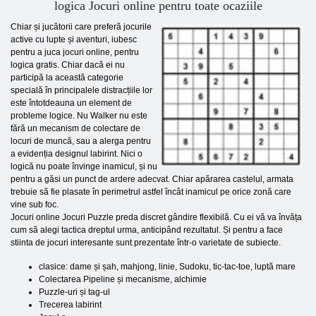
logica Jocuri online pentru toate ocaziile
Chiar și jucătorii care preferă jocurile
active cu lupte și aventuri, iubesc
pentru a juca jocuri online, pentru
logica gratis. Chiar dacă ei nu
participă la această categorie
specială în principalele distracțiile lor
este întotdeauna un element de
probleme logice. Nu Walker nu este
fără un mecanism de colectare de
locuri de muncă, sau a alerga pentru
a evidenția designul labirint. Nici o
logică nu poate învinge inamicul, și nu
pentru a găsi un punct de ardere adecvat. Chiar apărarea castelul, armata
trebuie să fie plasate în perimetrul astfel încât inamicul pe orice zonă care
vine sub foc.
Jocuri online Jocuri Puzzle preda discret gândire flexibilă. Cu ei vă va învăța
cum să alegi tactica dreptul urma, anticipând rezultatul. Și pentru a face
stiinta de jocuri interesante sunt prezentate într-o varietate de subiecte.
clasice: dame și șah, mahjong, linie, Sudoku, tic-tac-toe, luptă mare
Colectarea Pipeline și mecanisme, alchimie
Puzzle-uri și tag-ul
Trecerea labirint