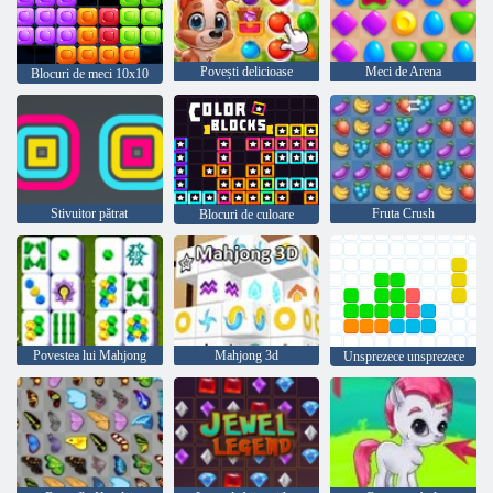
Povești delicioase
Meci de Arena
Blocuri de meci 10x10
Stivuitor pătrat
Fruta Crush
Blocuri de culoare
Povestea lui Mahjong
Mahjong 3d
Unsprezece unsprezece