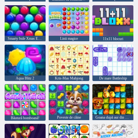
Smarty bule Xmas Edition
Linii magice
11x11 blocuri
Aqua Blitz 2
Kris-Mas Mahjong
De mare Battleship
Poveste de câine
Goana după aur din vânătoare de comori
Băutură bomboană!