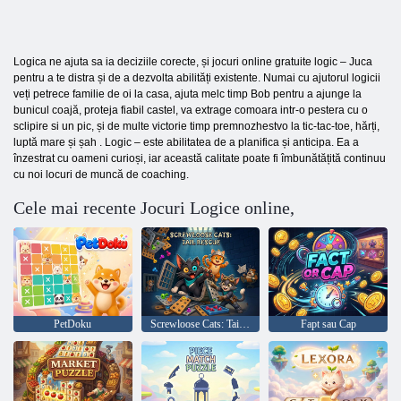
Logica ne ajuta sa ia deciziile corecte, și jocuri online gratuite logic – Juca
pentru a te distra și de a dezvolta abilități existente. Numai cu ajutorul logicii
veți petrece familie de oi la casa, ajuta melc timp Bob pentru a ajunge la
bunicul coajă, proteja fiabil castel, va extrage comoara intr-o pestera cu o
sclipire si un pic, și de multe victorie timp premnozhestvo la tic-tac-toe, hărți,
luptă mare și șah . Logic – este abilitatea de a planifica și anticipa. Ea a
înzestrat cu oameni curioși, iar această calitate poate fi îmbunătățită continuu
cu noi locuri de muncă de coaching.
Cele mai recente Jocuri Logice online,
PetDoku
Screwloose Cats: Tail Rescue
Fapt sau Cap