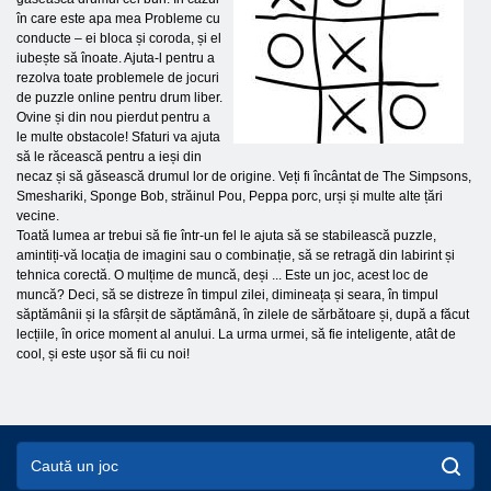
în care este apa mea Probleme cu
conducte – ei bloca și coroda, și el
iubește să înoate. Ajuta-l pentru a
rezolva toate problemele de jocuri
de puzzle online pentru drum liber.
Ovine și din nou pierdut pentru a
le multe obstacole! Sfaturi va ajuta
să le răcească pentru a ieși din
necaz și să găsească drumul lor de origine. Veți fi încântat de The Simpsons,
Smeshariki, Sponge Bob, străinul Pou, Peppa porc, urși și multe alte țări
vecine.
Toată lumea ar trebui să fie într-un fel le ajuta să se stabilească puzzle,
amintiți-vă locația de imagini sau o combinație, să se retragă din labirint și
tehnica corectă. O mulțime de muncă, deși ... Este un joc, acest loc de
muncă? Deci, să se distreze în timpul zilei, dimineața și seara, în timpul
săptămânii și la sfârșit de săptămână, în zilele de sărbătoare și, după a făcut
lecțiile, în orice moment al anului. La urma urmei, să fie inteligente, atât de
cool, și este ușor să fii cu noi!