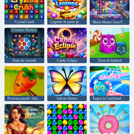
Crystal Crash
Legende de pietre prețioase
Block Master Gem Puzzle
Rune de cavernă
Candy Eclipse
Teren de budincă
Povestea puzzle -ului fermei
Salvare fluture
Înapoi la Candyland Sweet River