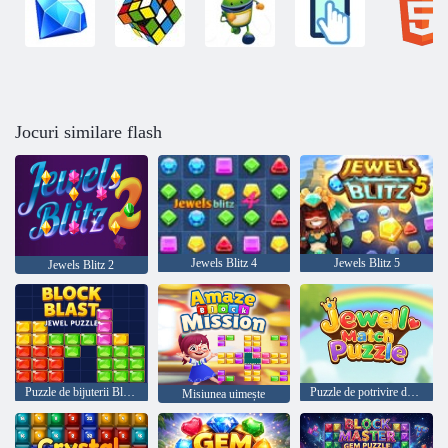
Jocuri similare flash
Jewels Blitz 4
Jewels Blitz 5
Jewels Blitz 2
Puzzle de bijuterii Block Blast
Puzzle de potrivire de bijuterii
Misiunea uimește