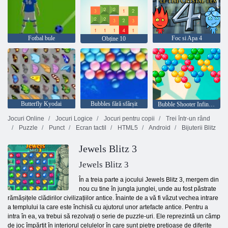
Fotbal bule
Foc si Apa 4
Obține 10
Butterfly Kyodai
Bubbles fără sfârșit
Bubble Shooter Infinitului
Jocuri Online
Jocuri Logice
Jocuri pentru copii
Trei într-un rând
Puzzle
Punct
Ecran tactil
HTML5
Android
Bijuterii Blitz
Jewels Blitz 3
Jewels Blitz 3
În a treia parte a jocului Jewels Blitz 3, mergem din
nou cu tine în jungla junglei, unde au fost păstrate
rămășițele clădirilor civilizațiilor antice. Înainte de a vă fi văzut vechea intrare
a templului la care este închisă cu ajutorul unor artefacte antice. Pentru a
intra în ea, va trebui să rezolvați o serie de puzzle-uri. Ele reprezintă un câmp
de joc împărțit în interiorul celulelor în care sunt pietre prețioase de diferite