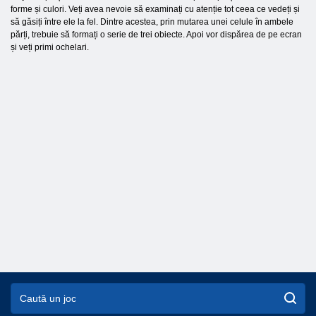
forme și culori. Veți avea nevoie să examinați cu atenție tot ceea ce vedeți și
să găsiți între ele la fel. Dintre acestea, prin mutarea unei celule în ambele
părți, trebuie să formați o serie de trei obiecte. Apoi vor dispărea de pe ecran
și veți primi ochelari.