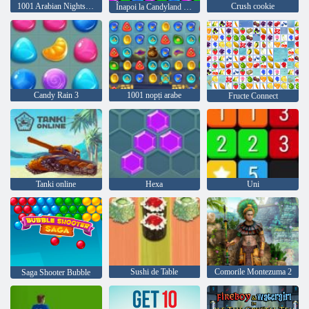
1001 Arabian Nights 5: Sinbad the Seaman
Crush cookie
Înapoi la Candyland 4: Grădina Lollipop
Candy Rain 3
1001 nopți arabe
Fructe Connect
Tanki online
Hexa
Uni
Sushi de Table
Comorile Montezuma 2
Saga Shooter Bubble