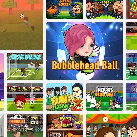
Arena de fotbal
principal
Fotbal cu cap de
Fotbal principal
creier italian
Head Sports! Volei
2026
Ca
m
Lovitură în cap:
fotbalul capului
Super League
PUZZLE
Upin ipin sepak
SQUID Puzzle
Minge cu capul
H
bola
distractiv
Mingea Bubblehead
eroilor