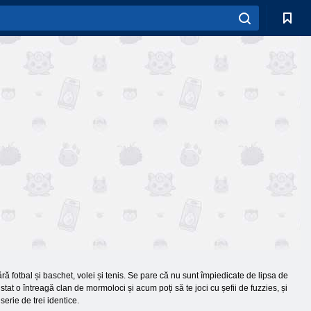
ră fotbal și baschet, volei și tenis. Se pare că nu sunt împiedicate de lipsa de
at o întreagă clan de mormoloci și acum poți să te joci cu șefii de fuzzies, și
erie de trei identice.