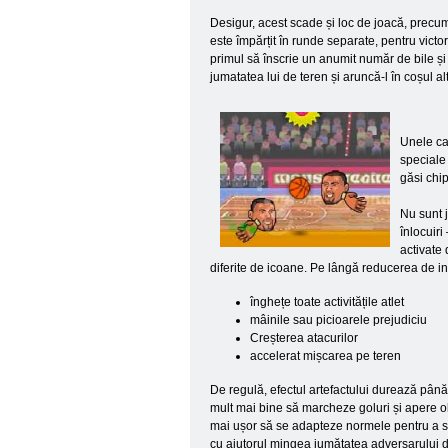
Desigur, acest scade și loc de joacă, precu
este împărțit în runde separate, pentru vict
primul să înscrie un anumit număr de bile și
jumatatea lui de teren și aruncă-l în coșul al
Unele cap
speciale 
găsi chi
Nu sunt j
înlocuiri
activate 
diferite de icoane. Pe lângă reducerea de ina
înghețe toate activitățile atlet
mâinile sau picioarele prejudiciu
Creșterea atacurilor
accelerat mișcarea pe teren
De regulă, efectul artefactului durează până
mult mai bine să marcheze goluri și apere obi
mai ușor să se adapteze normele pentru a se p
cu ajutorul mingea jumătatea adversarului de 