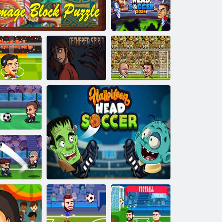
Cupa Mondială
de fotbal
principal 2026
Fotbal principal
2024
mpionatul cu
Fotbal principal
inge de cap
Puzzle cu bloc de imagini
Spirit legat
2d 2023
Mini fotbal
ead Soccer
Exclusiv