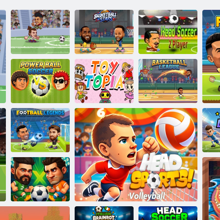
Capete Arena
Staruri de
Jucător de fotbal
fotbal All Stars
baschet
2
Minge de putere
de fotbal
Toy Topia
Liga de baschet
Legendele
L
fotbalului 2026