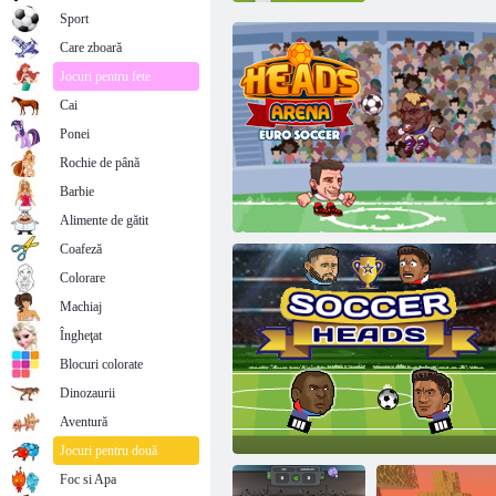
Sport
Care zboară
Jocuri pentru fete
Cai
Ponei
Rochie de până
Barbie
Alimente de gătit
Coafeză
Colorare
Machiaj
Îngheţat
Blocuri colorate
Dinozaurii
Aventură
Heads Arena Euro Fotbal
Jocuri pentru două
Foc si Apa