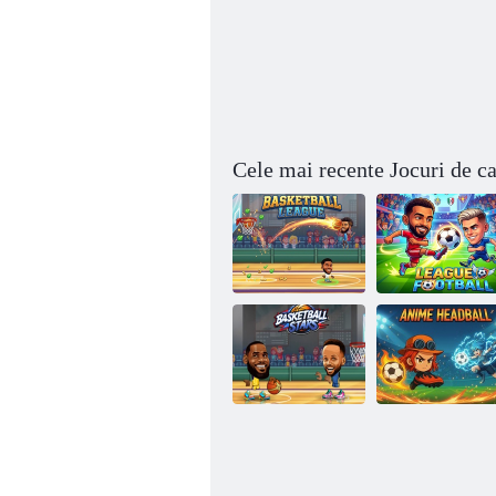
Cele mai recente Jocuri de ca
Liga de baschet
Liga de Fotbal
Staruri de
baschet
Anime Headball