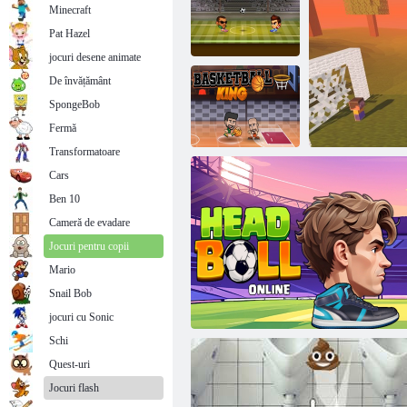
Minecraft
Pat Hazel
jocuri desene animate
De învățământ
SpongeBob
Arena de fotbal
x
Șefi de fotbal
Fermă
Transformatoare
Cars
Ben 10
Regele
baschetului
Cameră de evadare
Jocuri pentru copii
Mario
Snail Bob
Blocați 
jocuri cu Sonic
Schi
Quest-uri
Jocuri flash