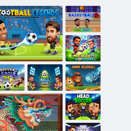
Baschet Hero
Liga de Fotbal
iga de fotbal
Head Ball
G4
Legendele fotbalului
Challenge
Anime Headball