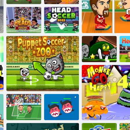
Monkey Go
Fotbal Heads
Happy Etapa
Spania 2019-20
691
Heads Arena
Fotbal principal
Soccer All Stars
2022
Cap zombie
Cap de volei
C