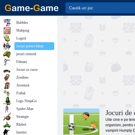
Bubbles
Mahjong
Logică
Jocuri pentru băieți
jocuri cisternă
Filmare
Jocuri cu curse
Zombies
Aventură
Fotbal
Lego NinjaGo
Spider-Man
Jocuri de 
Strategie
Uite cine e pe ter
Război
organism, pentru c
vampirii Humpty Du
lunetist