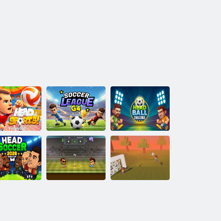
ead Sports!
Liga de fotbal
Head Ball
Volei
G4
Challenge
pa Mondială
de fotbal
Arena de fotbal
Blocați fotbalul
incipal 2026
x
capului