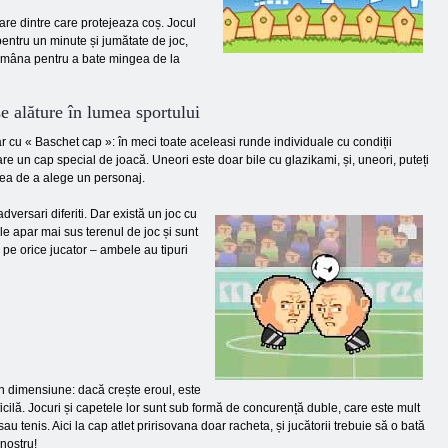
are dintre care protejeaza coș. Jocul
pentru un minute și jumătate de joc,
si mâna pentru a bate mingea de la
e alăture în lumea sportului
lar cu « Baschet cap »: în meci toate aceleasi runde individuale cu condiții
 are un cap special de joacă. Uneori este doar bile cu glazikami, și, uneori, puteți
atea de a alege un personaj.
dversari diferiti. Dar există un joc cu
ele apar mai sus terenul de joc și sunt
 pe orice jucator – ambele au tipuri
in dimensiune: dacă crește eroul, este
ficilă. Jocuri și capetele lor sunt sub formă de concurență duble, care este mult
 tenis. Aici la cap atlet pririsovana doar racheta, și jucătorii trebuie să o bată
 nostru!