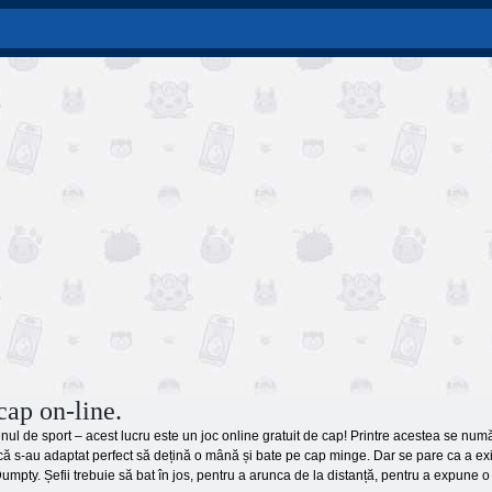
cap on-line.
enul de sport – acest lucru este un joc online gratuit de cap! Printre acestea se numă
ă s-au adaptat perfect să dețină o mână și bate pe cap minge. Dar se pare ca a exist
mpty. Șefii trebuie să bat în jos, pentru a arunca de la distanță, pentru a expune o s