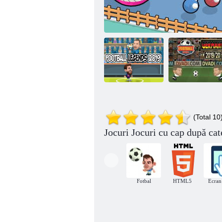
Șefi de fotbal:
2019-20
Fotbal
Germania
(Total 10
Legendele 2019
Petrecere Mini Heads
(Bundesliga)
Jocuri Jocuri cu cap după cat
Fotbal
HTML5
Ecran 