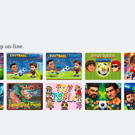
p on-line.
Legendele
Legendele
Minge de putere
H
fotbalului 2026
fotbalului
de fotbal
Cu
Puzzle cu bloc
Arena de fotbal
de imagini
Toy Topia
principal
pr