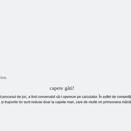
line.
capete găti!
t procesul de joc, a fost convenabil să-l opereze pe calculator. În astfel de competiți
, și trupurile lor sunt reduse doar la capete mari, care de multe ori pririsovana mână