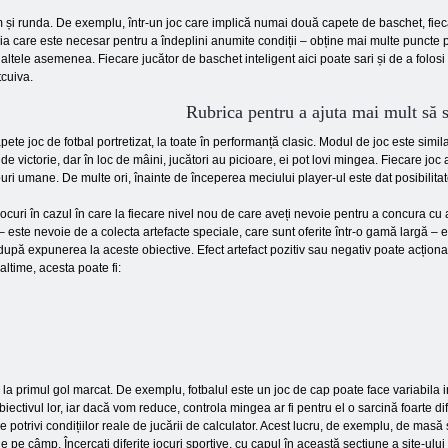
m și runda. De exemplu, într-un joc care implică numai două capete de baschet, fiec
oria care este necesar pentru a îndeplini anumite condiții – obține mai multe puncte 
 altele asemenea. Fiecare jucător de baschet inteligent aici poate sari și de a folo
tcuiva.
Rubrica pentru a ajuta mai mult să s
ete joc de fotbal portretizat, la toate în performanță clasic. Modul de joc este simi
de victorie, dar în loc de mâini, jucători au picioare, ei pot lovi mingea. Fiecare joc
puri umane. De multe ori, înainte de începerea meciului player-ul este dat posibilit
ocuri în cazul în care la fiecare nivel nou de care aveți nevoie pentru a concura cu a
 – este nevoie de a colecta artefacte speciale, care sunt oferite într-o gamă largă – 
după expunerea la aceste obiective. Efect artefact pozitiv sau negativ poate acționa
ltime, acesta poate fi:
 la primul gol marcat. De exemplu, fotbalul este un joc de cap poate face variabila 
ectivul lor, iar dacă vom reduce, controla mingea ar fi pentru el o sarcină foarte di
otrivi condițiilor reale de jucării de calculator. Acest lucru, de exemplu, de masă sau
pe câmp. Încercați diferite jocuri sportive, cu capul în această secțiune a site-ului