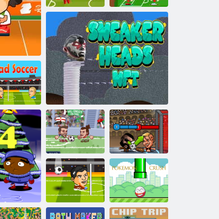
Fotbal PvP
(Bătălia de
Fotbal Qatar
fotbal)
Fotbal de Halloween
2022
ap de fotbal
Jocul se va lasa
Puppet Fotbal
Grigg
Sneaker -ul capete nft
Fighters