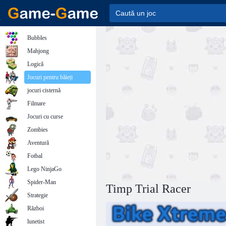
Bubbles
Mahjong
Logică
Jocuri pentru băieți
jocuri cisternă
Filmare
Jocuri cu curse
Zombies
Aventură
Fotbal
Lego NinjaGo
Spider-Man
Timp Trial Racer
Strategie
Război
lunetist