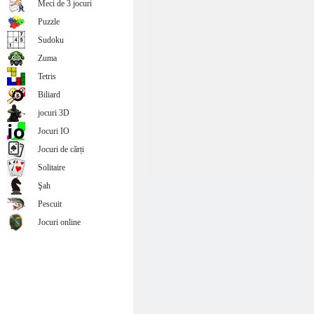
Meci de 3 jocuri
Puzzle
Sudoku
Zuma
Tetris
Biliard
jocuri 3D
Jocuri IO
Jocuri de cărți
Solitaire
Şah
Pescuit
Jocuri online