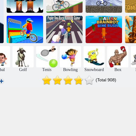
Bike Dash
Speed &
ICycle
Ciclism de bază
Balance Race
Joc de alergare a
OBBY pe
cursei de hârtie
Rush italian
S
bicicletă
de hârtie
Brainrot Bike
bal
Golf
Tenis
Bowling
Snowboard
Box
(Total 908)