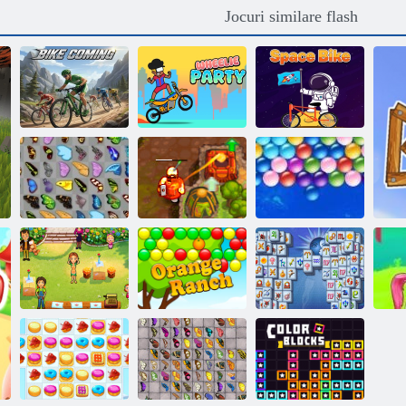
Jocuri similare flash
Vine bicicleta
Party Wheelie
Bicicletă spațială
Comoara
Bubbles fără
Butterfly Kyodai
blestemată 2
sfârșit
Delicious Emily
Home Sweet
Mahjong
Home
Orange Ranch
Fortuna
Ge