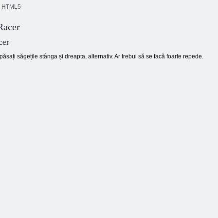
HTML5
Racer
Fluture Kyodai
Blocuri de
Cookie Crush 2
HD
culoare
cer
ăsați săgețile stânga și dreapta, alternativ. Ar trebui să se facă foarte repede.