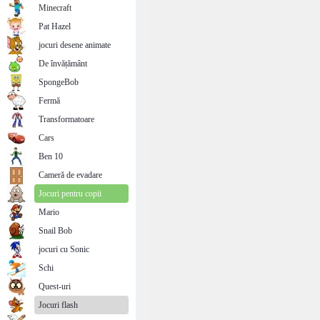
Minecraft
Pat Hazel
jocuri desene animate
De învățământ
SpongeBob
Fermă
Transformatoare
Cars
Ben 10
Cameră de evadare
Jocuri pentru copii
Mario
Snail Bob
jocuri cu Sonic
Schi
Quest-uri
Jocuri flash