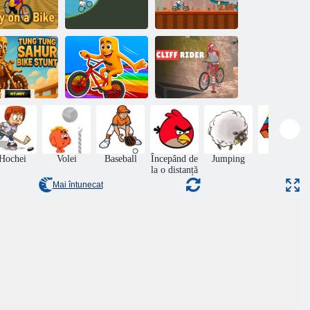
OBBY pe
bicicletă
Munte Rider
Copil bmx
Tung Tung
ahur pentru
Rush italian
biciclete
Brainrot Bike
Cliff Rider
Hochei
Volei
Baseball
Începând de
Jumping
Puzzle
la o distanță
Mai întunecat