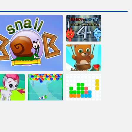
Foc si Apa 4
Bubble Shooter
Infinitului
Unsprezece
mes cu bule
Melc bob 1
Charms cu bule
unsprezece