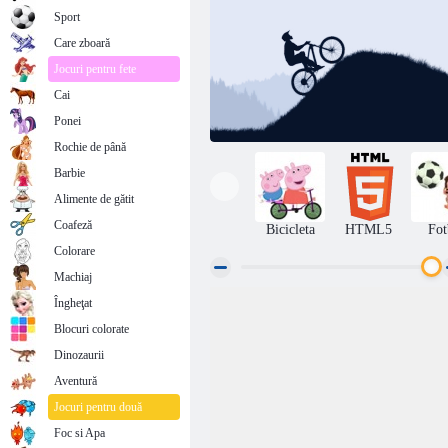
Sport
Care zboară
Jocuri pentru fete
Cai
Ponei
Rochie de până
Barbie
Alimente de gătit
Coafeză
Bicicleta
HTML5
Fot
Colorare
Machiaj
Îngheţat
Bike Xtreme
Blocuri colorate
Dinozaurii
Aventură
Jocuri pentru două
Foc si Apa