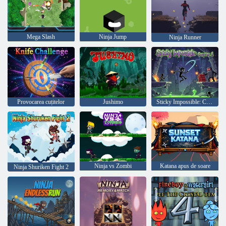
Mega Slash
Ninja Jump
Ninja Runner
Provocarea cuțitelor
Jushimo
Sticky Impossible: Capitolul 1
Ninja vs Zombi
Katana apus de soare
Ninja Shuriken Fight 2