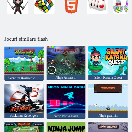
Jocuri similare flash
Ninja Assassin
Silent Katana Quest
Aventura Războinicului Ninja
Stickman Revenge 3
Ninja geamăn
Neon Ninja Dash