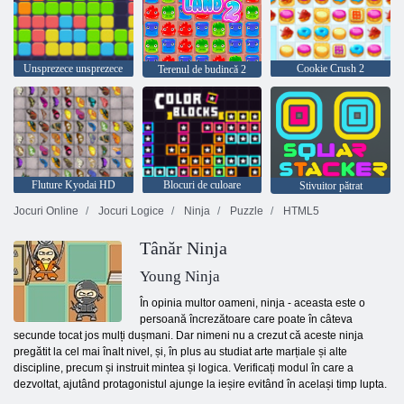
Unsprezece unsprezece
Cookie Crush 2
Terenul de budincă 2
Fluture Kyodai HD
Blocuri de culoare
Stivuitor pătrat
Jocuri Online
Jocuri Logice
Ninja
Puzzle
HTML5
Tânăr Ninja
Young Ninja
În opinia multor oameni, ninja - aceasta este o
persoană încrezătoare care poate în câteva
secunde tocat jos mulți dușmani. Dar nimeni nu a crezut că aceste ninja
pregătit la cel mai înalt nivel, și, în plus au studiat arte marțiale și alte
discipline, precum și instruit mintea și logica. Verificați modul în care a
dezvoltat, ajutând protagonistul ajunge la ieșire evitând în același timp lupta.