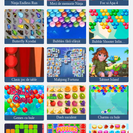
Ninja Endless Run
Foc si Apa 4
Meci de memorie Ninja
Butterfly Kyodai
Bubbles fără sfârșit
Bubble Shooter Infinitului
Clasic joc de table
Mahjong Fortuna
Tabinet Island
Dash suculent
Charms cu bule
Gemes cu bule