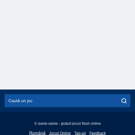
© game-game - gratuit jocuri flash online
English
Română
Jocuri Online
Tag-uri
Feedback