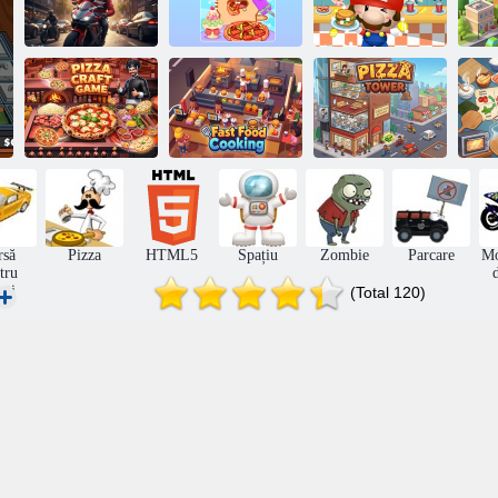
Capybara
Mukbang
Mario Burger
L
Speedza - livrare
ASMR
Shop
C
Joc de
B
meșteșuguri cu
R
pizza
Gătit fast-food
Turnul Pizza
rsă
Pizza
HTML5
Spațiu
Zombie
Parcare
Mo
tru
eți
(Total 120)