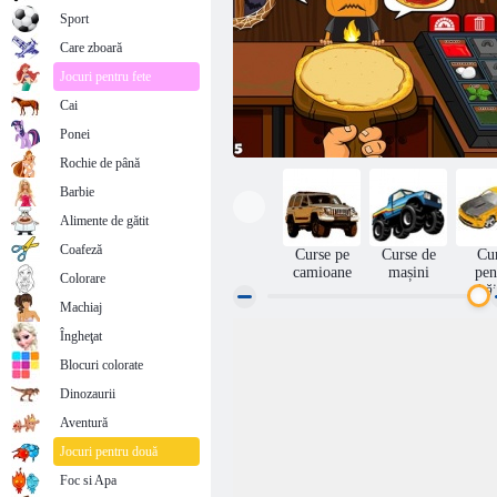
Sport
Care zboară
Jocuri pentru fete
Cai
Ponei
Rochie de până
Barbie
Alimente de gătit
Coafeză
Curse pe
Curse de
Cu
camioane
mașini
pen
Colorare
băi
Machiaj
Îngheţat
Pizzeria de Halloween
Blocuri colorate
Dinozaurii
Aventură
Jocuri pentru două
Foc si Apa