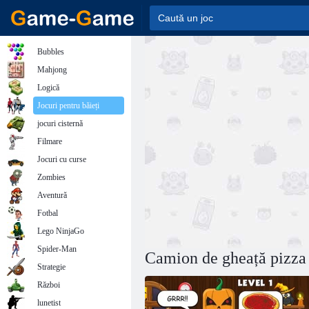
Bubbles
Mahjong
Logică
Jocuri pentru băieți
jocuri cisternă
Filmare
Jocuri cu curse
Zombies
Aventură
Fotbal
Lego NinjaGo
Spider-Man
Camion de gheață pizza
Strategie
Război
lunetist