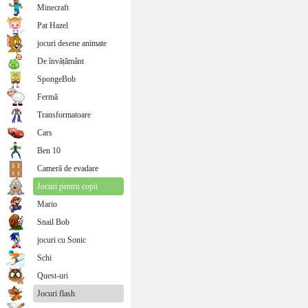
Minecraft
Pat Hazel
jocuri desene animate
De învățământ
SpongeBob
Fermă
Transformatoare
Cars
Ben 10
Cameră de evadare
Jocuri pentru copii
Mario
Snail Bob
jocuri cu Sonic
Schi
Quest-uri
Jocuri flash