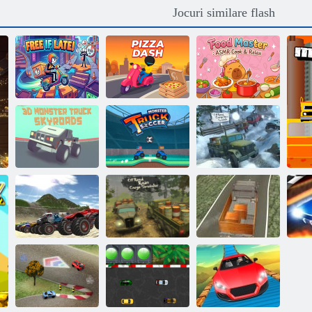
Jocuri similare flash
Maestru
alimentar:
Gratuit dacă
ASMR Cook &
întârzie!
Pizza Dash
Relax
3D Monster
Monster Truck
Off-Road Cargo
Truck SkyRads
Soccer
Drive Simulator
Ploaia de pe
șosea:
Camioane
Simulatorul de
Simulator
monstru offroad
marfă
camion de marfă
D