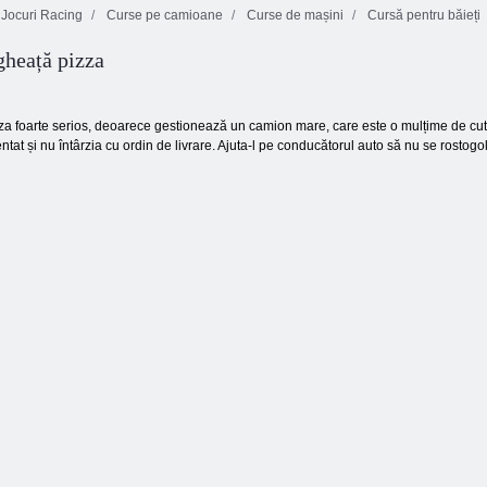
Jocuri Racing
Curse pe camioane
Curse de mașini
Cursă pentru băieți
heață pizza
Curse Cupa
Curse de mașini
Cascadorii auto
Drift
2D
imposibile 3d
zza foarte serios, deoarece gestionează un camion mare, care este o mulțime de cutii
tat și nu întârzia cu ordin de livrare. Ajuta-l pe conducătorul auto să nu se rostog