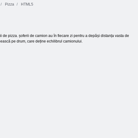
Pizza
HTML5
 de pizza. șoferii de camion au în fiecare zi pentru a depăși distanța vasta de
olească pe drum, care deține echilibrul camionului.