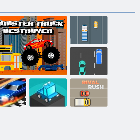
Camion trafic
Drum Truck
Race
rag Race 3D
Camioane Destroyer
Bloc cal de curse
Rush rival