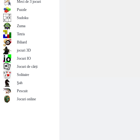
Meci de 3 jocuri
Puzzle
Sudoku
Zuma
Tetris
Biliard
jocuri 3D
Jocuri IO
Jocuri de cărți
Solitaire
Şah
Pescuit
Jocuri online