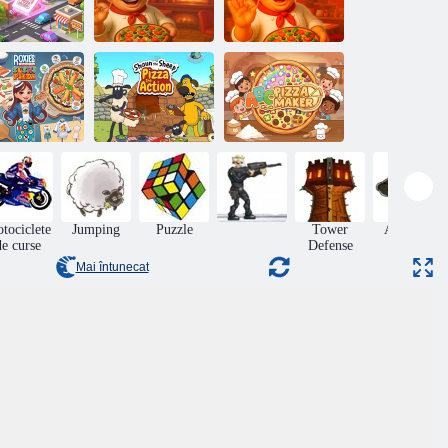
ivrare pizza
razy Drone
Pizza acum!
Pizza acum!
ucătăria lui
oxie: Pizza
Shaun the Sheep
ABC Pizza
Sushi
Pizza the Action
Maker
tociclete
Jumping
Puzzle
Tower
Aventuri
de curse
Defense
Mai întunecat