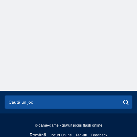
© game-game - gratuit jocuri flash online
English
Română
Jocuri Online
Tag-uri
Feedback