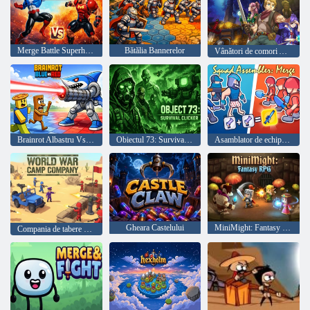
Merge Battle Superhero Fight
Bătălia Bannerelor
Vânători de comori Arcuz
Brainrot Albastru Vs Roșu
Obiectul 73: Survival Clicker
Asamblator de echipă: Îmbinați
Gheara Castelului
MiniMight: Fantasy RPG
Compania de tabere de război mondial