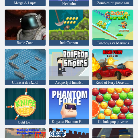
Merge & Luptă
Zombies nu poate sari
Hexholm
Battle Zona
Indi Cannon
Cowboys vs Martians
Cuirasat de război
Acoperișul lunetist
Road of Fury Desert Strike
Kogama Phantom Force
Cu bule pop poveste
Cuțit lovit