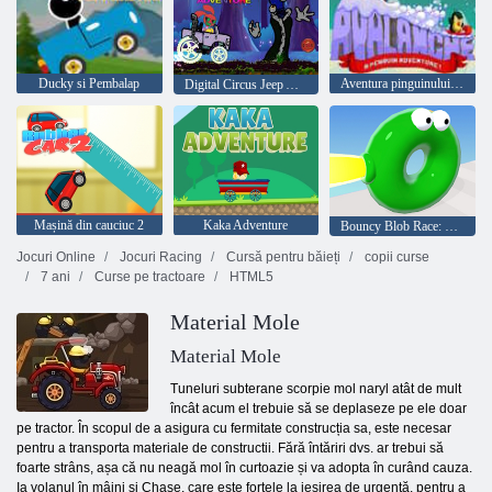
Ducky si Pembalap
Aventura pinguinului avalanșă!
Digital Circus Jeep Adventure
Mașină din cauciuc 2
Kaka Adventure
Bouncy Blob Race: Cursa cu obstacole
Jocuri Online
Jocuri Racing
Cursă pentru băieți
copii curse
7 ani
Curse pe tractoare
HTML5
Material Mole
Material Mole
Tuneluri subterane scorpie mol naryl atât de mult
încât acum el trebuie să se deplaseze pe ele doar
pe tractor. În scopul de a asigura cu fermitate construcția sa, este necesar
pentru a transporta materiale de constructii. Fără întăriri dvs. ar trebui să
foarte strâns, așa că nu neagă mol în curtoazie și va adopta în curând cauza.
Ia volanul în mâini și Chase, care este forțele la ieșirea de urgență, pentru a