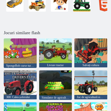
Jocuri similare flash
Livrare tractor
Salvați cultura
SpongeBob curse turneu
300: Calea șoferului de tractor
Joc de agricultură simulatoare de tractor
Simulator de agricultură a tractorului