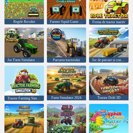
Regele Recoltei
Farmer Squid Game Challenge
Ferma de tractor inactiv
Joc Farm Simulator Township
Parcarea tractorului
Joc de parcare și conducere a tractorului
Farm Simulator 2024
Tractor Drift 3D
Tractor Farming Simulation 3D