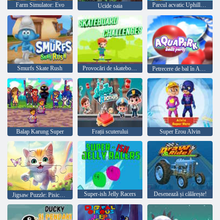
Farm Simulator: Evo
Parcul acvatic Uphill Rush 3D
Ucide oaia
Smurfs Skate Rush
Provocări de skateboard
Petrecere de bal în Aquapark
Balap Karung Super
Frații scuterului
Super Erou Alvin
Super-ish Jelly Racers
Desenează și călărește!
Jigsaw Puzzle: Pisicuță cu fluture