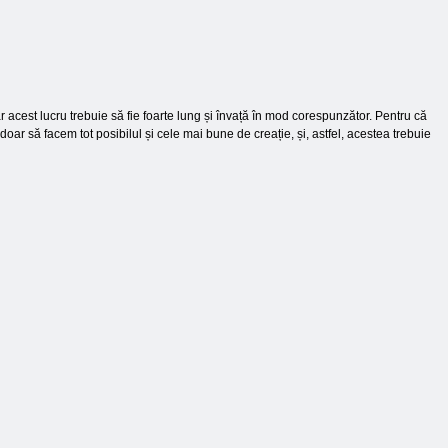
 acest lucru trebuie să fie foarte lung și învață în mod corespunzător. Pentru că
oar să facem tot posibilul și cele mai bune de creație, și, astfel, acestea trebuie