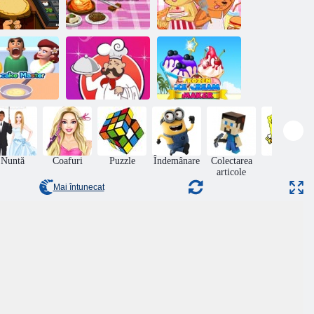
Pizzeria de
Gătirea lecției
Halloween
coreene
Bucătarii Zoo
Cele mai bune
Produs de
Maestru de
rețete de gătit din
înghețată
clătite
lume
înghețată
Nuntă
Coafuri
Puzzle
Îndemânare
Colectarea
Jocuri
articole
online
Mai întunecat