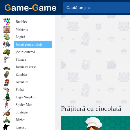
Bubbles
Mahjong
Logică
Jocuri pentru băieți
jocuri cisternă
Filmare
Jocuri cu curse
Zombies
Aventură
Fotbal
Lego NinjaGo
Spider-Man
Prăjitură cu ciocolată
Strategie
Război
lunetist