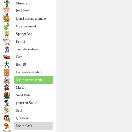
Minecraft
Pat Hazel
jocuri desene animate
De învățământ
SpongeBob
Fermă
Transformatoare
Cars
Ben 10
Cameră de evadare
Jocuri pentru copii
Mario
Snail Bob
jocuri cu Sonic
Schi
Quest-uri
Jocuri flash