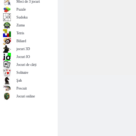
Meci de 3 jocuri
Puzzle
Sudoku
Zuma
Tetris
Biliard
jocuri 3D
Jocuri IO
Jocuri de cărți
Solitaire
Şah
Pescuit
Jocuri online