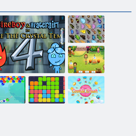
Butterfly Kyodai
Delicious Emily
Home Sweet
Home
Unsprezece
arms cu bule
Foc si Apa 4
unsprezece
Cookie Crush 2