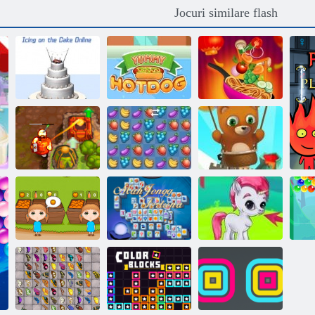
Jocuri similare flash
Gheață pe tort
Gătit rulouri de
online
Hotdog delicios
primăvară
Comoara
Bubble Shooter
blestemată 2
Fruta Crush
Infinitului
Mahjong
Orange Ranch
Fortuna
Gemes cu bule
Ch