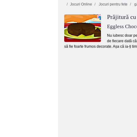
Jocuri Online
Jocuri pentru fete
gă
Prăjitură cu
Eggless Choc
Nu iubesc doar pen
de fiecare dată câ
să fie foarte frumos decorate. Așa că ia-ți tim
Bubbles fără sfârșit