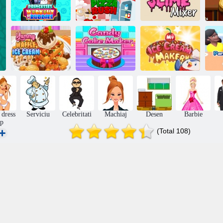
Elsa și Tiana
Amicii
Mixerul meu
antrenament
Pizza Rush
subțire
Înghețată de
Prăjitură de
waffle cu
prăjituri cu
Creatorul meu
napolitane
bomboane
de înghețată
 dress
Serviciu
Celebritati
Machiaj
Desen
Barbie
p
(Total 108)