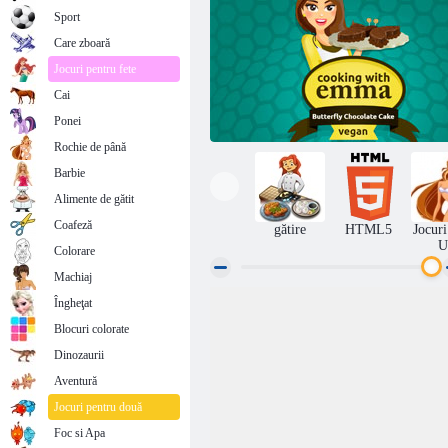
Sport
Care zboară
Jocuri pentru fete
Cai
Ponei
Rochie de până
Barbie
Alimente de gătit
Coafeză
gătire
HTML5
Jocuri
U
Colorare
Machiaj
Îngheţat
Fluture de ciocolată tort: ​​gătit, cu Emma
Blocuri colorate
Dinozaurii
Aventură
Jocuri pentru două
Foc si Apa