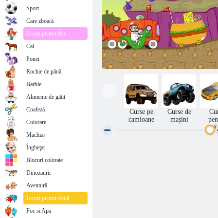
Sport
Care zboară
Jocuri pentru fete
Cai
Ponei
Rochie de până
Barbie
Alimente de gătit
Coafeză
Curse pe
Curse de
Cu
camioane
mașini
pen
Colorare
băi
Machiaj
Îngheţat
SpongeBob curse turneu
Blocuri colorate
Dinozaurii
Aventură
Jocuri pentru două
Foc si Apa