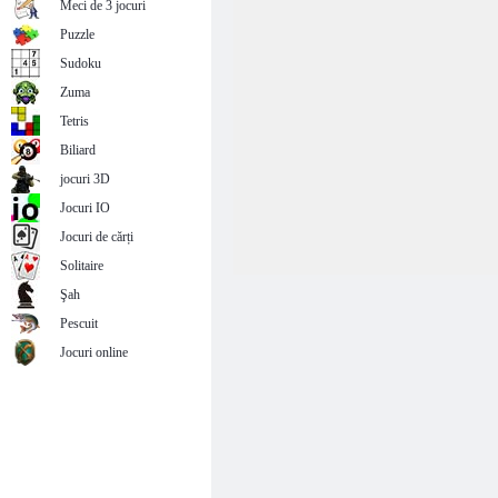
Meci de 3 jocuri
Puzzle
Sudoku
Zuma
Tetris
Biliard
jocuri 3D
Jocuri IO
Jocuri de cărți
Solitaire
Şah
Pescuit
Jocuri online