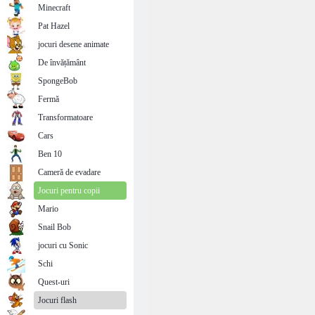
Minecraft
Pat Hazel
jocuri desene animate
De învățământ
SpongeBob
Fermă
Transformatoare
Cars
Ben 10
Cameră de evadare
Jocuri pentru copii
Mario
Snail Bob
jocuri cu Sonic
Schi
Quest-uri
Jocuri flash