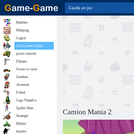
Bubbles
Mahjong
Logică
Jocuri pentru băieți
jocuri cisternă
Filmare
Jocuri cu curse
Zombies
Aventură
Fotbal
Lego NinjaGo
Spider-Man
Camion Mania 2
Strategie
Război
lunetist