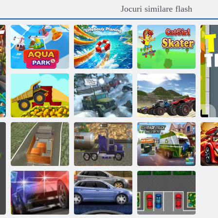
Jocuri similare flash
Planificarea
colacului de
Pisica Fată
Parc acvatic. io
salvare
Skater
Off-Road Cargo
Camioane
Mega camion
Drive Simulator
monstru offroad
Simulator
Transport
Simulator
camion de marfă
petrolier
camion de gunoi