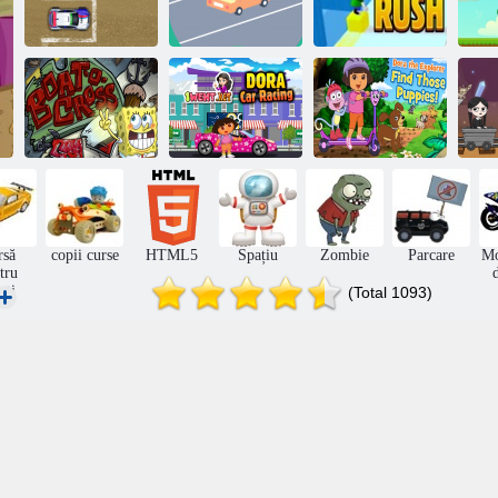
Rally Racer
Drumul drăguț
Cube Rush
La
Dora
exploratorul
Curse de mașini
găsește acei
H
Boat-O-Cross 2
Dora
cățeluși
rsă
copii curse
HTML5
Spațiu
Zombie
Parcare
Mo
tru
eți
(Total 1093)