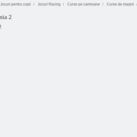
Jocuri pentru copii
Jocuri Racing
Curse pe camioane
Curse de mașini
ia 2
Stradă
Cursa de furie
Parcare cu
exercitarea
stradă
pasiune
2