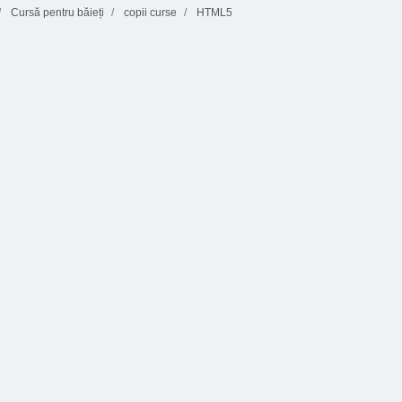
Cursă pentru băieți
copii curse
HTML5