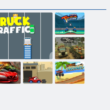
Monster Truck
Soccer
Ploaia de pe
șosea:
Simulatorul de
marfă
Camion de
Mașina mănâncă
transport fără
Spy auto
Camion trafic
mașina 2
sfârșit