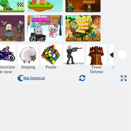
Labubu Skate
Labubu Zombie
bubu Gokart
Parkour
Miner
Du-te Diego
Peștera de
Du-te! Salvarea
alloween de
Labubu Auto
off-road a lui
miercuri
Adventure
Diego în Africa
tociclete
Jumping
Puzzle
Tower
Aventuri
de curse
Defense
Mai întunecat