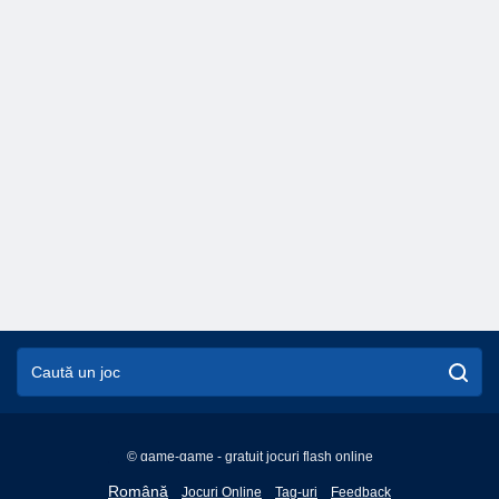
© game-game - gratuit jocuri flash online
English
Română
Jocuri Online
Tag-uri
Feedback