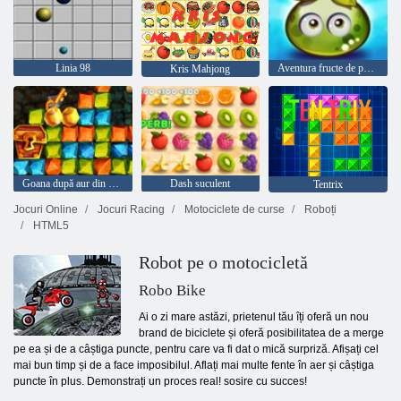
Linia 98
Aventura fructe de padure suculente
Kris Mahjong
Goana după aur din vânătoare de comori
Dash suculent
Tentrix
Jocuri Online
Jocuri Racing
Motociclete de curse
Roboți
HTML5
Robot pe o motocicletă
Robo Bike
Ai o zi mare astăzi, prietenul tău îți oferă un nou
brand de biciclete și oferă posibilitatea de a merge
pe ea și de a câștiga puncte, pentru care va fi dat o mică surpriză. Afișați cel
mai bun timp și de a face imposibilul. Aflați mai multe fente în aer și câștiga
puncte în plus. Demonstrați un proces real! sosire cu succes!