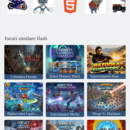
Jocuri similare flash
Robot Memory Match
Supraviețuitorii Bazooka
Coborârea Fierului
Război robot Luptă cu supereroi
Merge Vs Machines
Exterminatori Mecha