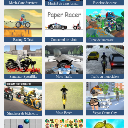
Mech-Core Survivor
Biciclete de curse
Mașină de transformare a robotului lupului
Racing-X Trial
Concursul de hârtie
Curse de încercare Moto
Simulator SportBike
Moto Trafic
Trafic cu motociclete
Moto Beach
Vegas Crime City
Simulator de biciclete de autostradă