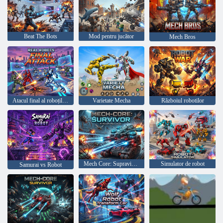
Beat The Bots
Mod pentru jucător
Mech Bros
Atacul final al roboților reali
Varietate Mecha
Războiul robotilor
Mech Core: Supraviețuitor
Simulator de robot
Samurai vs Robot