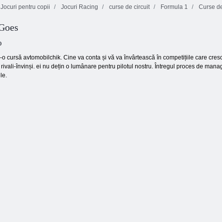
Jocuri pentru copii
Jocuri Racing
curse de circuit
Formula 1
Curse de
 Goes
Cursa de furie
stradă
Rush Mini Race
Thug Racer
o
tr-o cursă avtomobilchik. Cine va conta și vă va învârtească în competițiile care cres
 rivali-învinși. ei nu dețin o lumânare pentru pilotul nostru. Întregul proces de man
le.