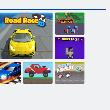
Curse de
camioane
minuscule
Toaletă Racer
Stradă
rag Race 3D
Road Race 3D
Uphill Racing 2
exercitarea