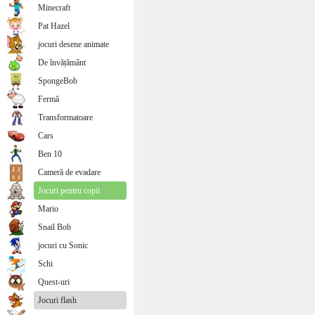
Minecraft
Pat Hazel
jocuri desene animate
De învățământ
SpongeBob
Fermă
Transformatoare
Cars
Ben 10
Cameră de evadare
Jocuri pentru copii
Mario
Snail Bob
jocuri cu Sonic
Schi
Quest-uri
Jocuri flash