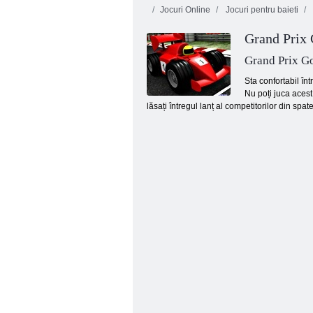
Jocuri Online
Jocuri pentru baieti
Grand Prix
Grand Prix G
Sta confortabil în
Nu poți juca acest
lăsați întregul lanț al competitorilor din spate
Multiplayer de curse în derivă