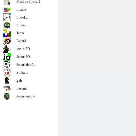
Meci de 3 jocuri
Puzzle
Sudoku
Zuma
Tetris
Biliard
jocuri 3D
Jocuri IO
Jocuri de cărți
Solitaire
Şah
Pescuit
Jocuri online