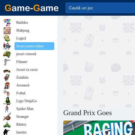
Bubbles
Mahjong
Logică
Jocuri pentru băieți
jocuri cisternă
Filmare
Jocuri cu curse
Zombies
Aventură
Fotbal
Lego NinjaGo
Spider-Man
Grand Prix Goes
Strategie
Război
lunetist