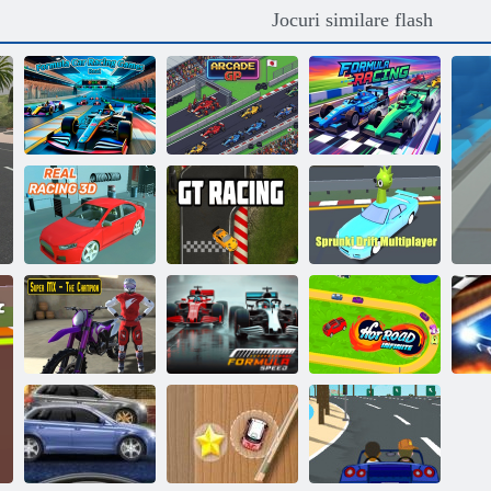
Jocuri similare flash
Jocuri de curse
de mașini cu
Curse de
formule reale
Arcade GP
Formula
Sprunki Drift
Real Racing 3D
GT Racing
Multiplayer
Super MX –
Campionul
Viteza formulei
Hot Road Infinit
D