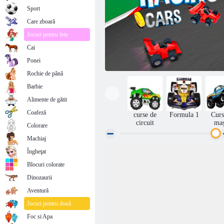
Sport
Care zboară
Jocuri pentru fete
Cai
Ponei
Rochie de până
Barbie
Alimente de gătit
Coafeză
curse de
Formula 1
Curs
circuit
maș
Colorare
Machiaj
Îngheţat
Febra cu formula
Blocuri colorate
Dinozaurii
Aventură
Jocuri pentru două
Foc si Apa