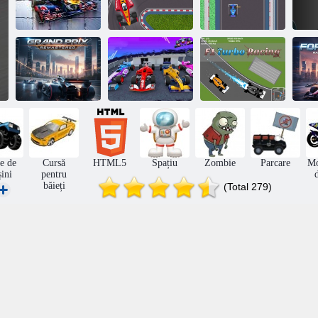
Curse de
Rapid Apex
F1 puzzle jigsaw
formulă
Rush
F
Joc de curse cu
Grand Prix
mașini de
F1 Turbo
Remastered
formulă
Racing
F
e de
Cursă
HTML5
Spațiu
Zombie
Parcare
Mo
ini
pentru
băieți
(Total 279)