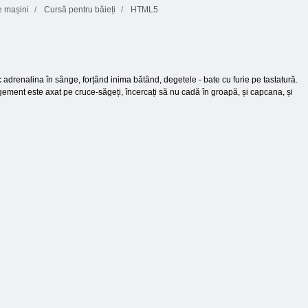
 mașini
Cursă pentru băieți
HTML5
c adrenalina în sânge, forțând inima bătând, degetele - bate cu furie pe tastatură.
agement este axat pe cruce-săgeți, încercați să nu cadă în groapă, și capcana, și