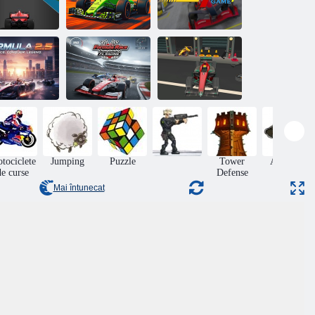
Jocuri de curse
Formula trafic
cu mașini de
ormula Rush
de trafic
formulă
Formula Race
Championship
Formula F1
ormula 2. 5
F1 Racing
Race Lite
tociclete
Jumping
Puzzle
Tower
Aventuri
de curse
Defense
Mai întunecat