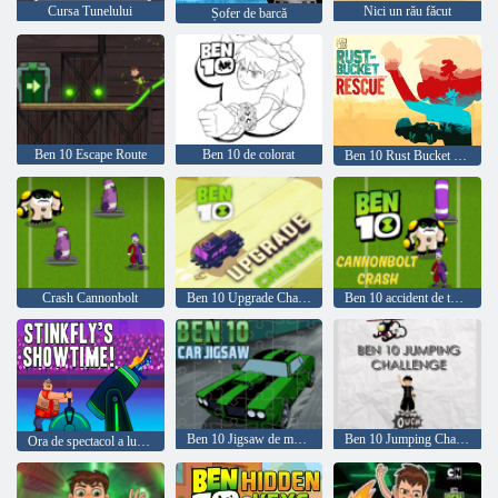
Cursa Tunelului
Nici un rău făcut
Șofer de barcă
Ben 10 Escape Route
Ben 10 de colorat
Ben 10 Rust Bucket Rescue
Crash Cannonbolt
Ben 10 Upgrade Chasers
Ben 10 accident de tun cannonbolt
Ben 10 Jigsaw de mașini
Ben 10 Jumping Challenge
Ora de spectacol a lui Stinkfly