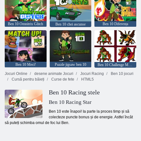
Ben 10 Omnitrix Glitch
Ben 10 Diferența
Ben 10 chei ascunse
Ben 10 Meci!
Puzzle jigsaw ben 10
Ben 10 Challenge Memory
Jocuri Online
desene animate Jocuri
Jocuri Racing
Ben 10 jocuri
Cursă pentru băieți
Curse de fete
HTML5
Ben 10 Racing stele
Ben 10 Racing Star
Ben 10 este înapoi! Ia parte la proces timp și să
colecteze puncte bonus și de energie. Astfel încât
să puteți schimba omul de foc lui Ben.