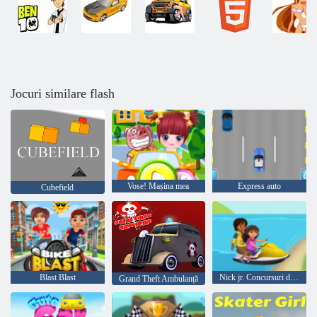
Jocuri similare flash
Vose! Mașina mea
Express auto
Cubefield
Blast Blast
Nick jr. Concursuri de partid
Grand Theft Ambulanță