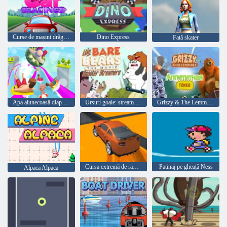
Curse de mașini drăguțe
Dino Express
Fată skater
Apa alunecoasă diapozitive Aquapark. io
Ursuri goale: streamere de scuter
Grizzy & The Lemmings: Yummy Run
Cursa extremă de rampe de mega
Patinaj pe gheață Ness
Alpaca Alpaca