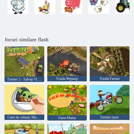
Jocuri similare flash
Youda Фермер
Youda Farmer
Farmer 2 - Salvați Village
Carte de colorat: Maestrul Yoda
Farmer-racer
Farm Mania