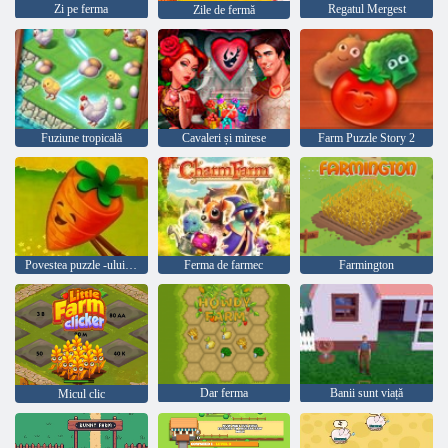
Zi pe ferma
Regatul Mergest
Zile de fermă
Fuziune tropicală
Cavaleri și mirese
Farm Puzzle Story 2
Povestea puzzle -ului fermei
Ferma de farmec
Farmington
Dar ferma
Banii sunt viață
Micul clic