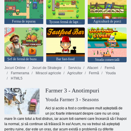
Ferma de iepuraș
Agricultură de porci
Tycoon fermă de lapte inactiv
Șef de fermă de buzunar inactiv
Bar fast-food
Strada comercială
Jocuri Online
Jocuri de Strategie
Serviciu
Afaceri
Fermă
Farmerama
Miracol agricole
Agricultor
Fermă
Youda
HTML5
Farmer 3 - Anotimpuri
Youda Farmer 3 - Seasons
Aici și acolo a fost o continuare mult așteptată de
un joc foarte interesant despre care nu un oraș
mare în care totul a fost distrus, iar acum toti oameni care încearcă să-l înapoi
la normal, și să continue să trăiască în ea! Acum, nu va trebui să așteptați
pentru ruine, dar este un oras, dar acum există o problemă cu diferite