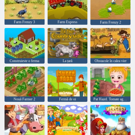
Farm Frenzy 3
Farm Express
Farm Frenzy 2
Construieste o ferma
La țară
Obstacole în calea vier
Nouă Farmer 2
Fermă de oi
Pat Hazel. Tomate agricole