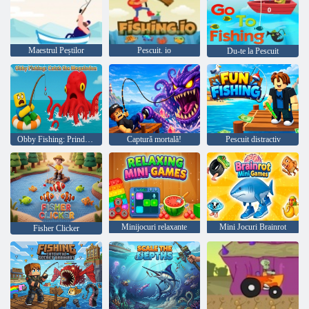
Maestrul Peștilor
Pescuit. io
Du-te la Pescuit
Obby Fishing: Prindeți Megalodonul
Captură mortală!
Pescuit distractiv
Minijocuri relaxante
Mini Jocuri Brainrot
Fisher Clicker