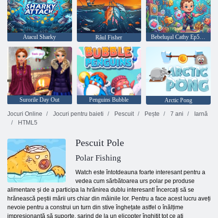
Atacul Sharky
Bebeluşul Cathy Ep51: Păzitorul acvariului
Râul Fisher
Surorile Day Out
Penguins Bubble
Arctic Pong
Jocuri Online
Jocuri pentru baieti
Pescuit
Pește
7 ani
Iarnă
HTML5
Pescuit Pole
Polar Fishing
Watch este întotdeauna foarte interesant pentru a
vedea cum sărbătoarea urs polar pe produse
alimentare și de a participa la hrănirea dublu interesant! Încercați să se
hrănească peștii mării urs chiar din mâinile lor. Pentru a face acest lucru aveți
nevoie pentru a construi un turn din stive înghețate astfel o înălțime
impresionantă să suporte, sarind de la un elicopter înghițit tot ce ați