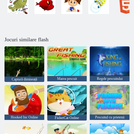
Jocuri similare flash
Marea pescuit
Regele pescuitului
Captură dimineață
Hooked Inc Online
Pescuitul cu prietenii
FisherCat Online