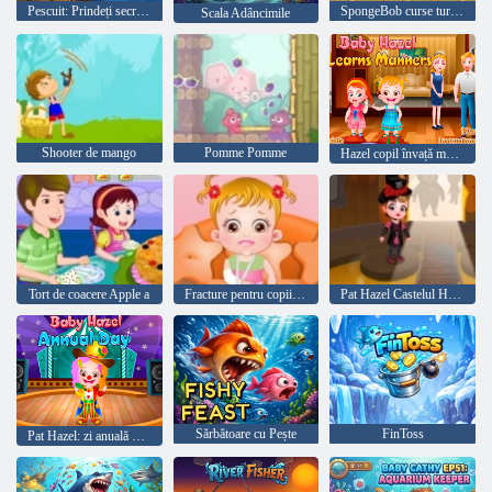
Pescuit: Prindeți secretul Brainrot
SpongeBob curse turneu
Scala Adâncimile
Shooter de mango
Pomme Pomme
Hazel copil învață maniere
Tort de coacere Apple a
Fracture pentru copii Hazel Hand
Pat Hazel Castelul Halloween
Sărbătoare cu Pește
FinToss
Pat Hazel: zi anuală de școală