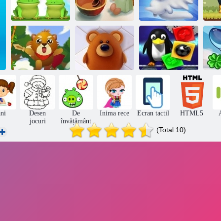
Leap Frog
Stele Bucătărie
Globe zăpadă
Me
Distructive
animale de
Veveriță Hero
Linii animale
companie Saga
S
ani
Desen
De
Inima rece
Ecran tactil
HTML5
jocuri
învățământ
(Total 10)