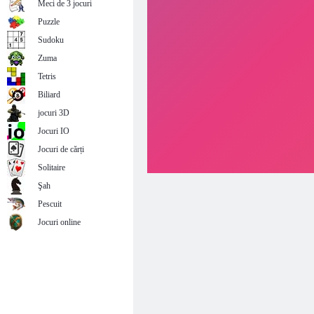
Meci de 3 jocuri
Puzzle
Sudoku
Zuma
Tetris
Biliard
jocuri 3D
Jocuri IO
Jocuri de cărți
Solitaire
Şah
Pescuit
Jocuri online