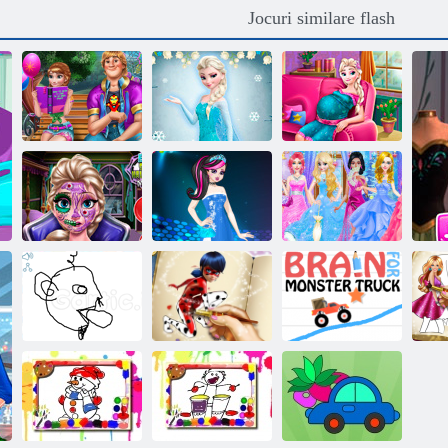
Jocuri similare flash
Ellie Dragoste
Congelate carte
Gravidă de
Trouble
de colorat II
naștere Elsa Pat
Elsa Scary
Mix de modă
Magazin de
machiaj de
Monster High
moda
Halloween
Princess
Cenusareasa
Cartea de colorat
pentru fete
Brain Pentru
Car
Gartic. io
punctate
Monster Truck