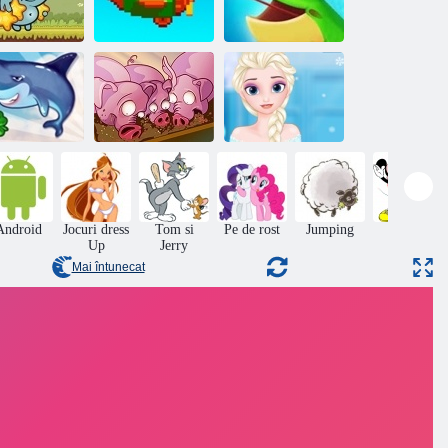
re Sboschik
Repetați din nou
Prinde broasca
Înghețate.
Run, de porc,
Design de
hark zboară
Run
coafura
Android
Jocuri dress
Tom si
Pe de rost
Jumping
Disney
Up
Jerry
Mai întunecat