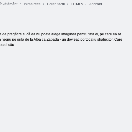
învățământ
Inima rece
Ecran tactil
HTML5
Android
a de pregătire ei că ea nu poate alege imaginea pentru fața ei, pe care ea ar
n negru pe grila de la Alba ca Zapada - un dovleac portocaliu strălucitor. Care
ectul său.