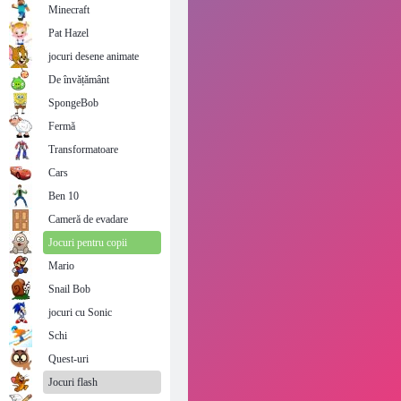
Minecraft
Pat Hazel
jocuri desene animate
De învățământ
SpongeBob
Fermă
Transformatoare
Cars
Ben 10
Cameră de evadare
Jocuri pentru copii
Mario
Snail Bob
jocuri cu Sonic
Schi
Quest-uri
Jocuri flash