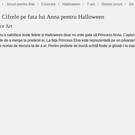
Jocuri pentru fete
Colorare
Halloween
7 ani
Desen jocuri
De 
 Cifrele pe fata lui Anna pentru Halloween
Cartea de colorat
Cartea de colorat
Cartea mea de
de iarna
muzical
colorat
ce Art
ru a satisface toate fetele și Halloween doar nu este gata să Princess Anne. Captur
te de a merge la prietenii ei. La fața Princess Elsa este reprezentată pe un păianje
umai de decizia ta de a ei. Pentru probele de buclă schiță festiv și glisați-l la asp