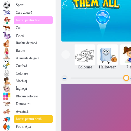
Sport
Care zboară
Jocuri pentru fete
Cai
Ponei
Rochie de până
Barbie
Alimente de gătit
Coafeză
Colorare
Halloween
7 
Colorare
Machiaj
Îngheţat
Le pe toate Rasstelyayte
Blocuri colorate
Dinozaurii
Aventură
Jocuri pentru două
Foc si Apa