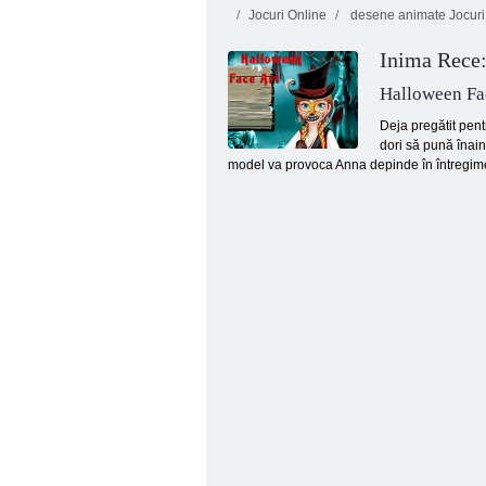
Jocuri Online
desene animate Jocuri
Inima Rece:
Halloween Fa
Deja pregătit pent
dori să pună înain
model va provoca Anna depinde în întregime n
Printese 3 Festivaluri de primăvară