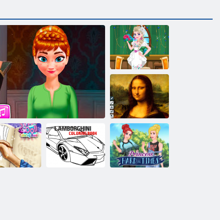
Rochii de
mireasa Elsei
Artă și Desen
tea de colorat
Cartea de colorat
Printesa Hard
a păpușilor
Anna Makeover
Lamborghini
Times