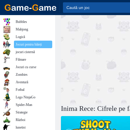
Bubbles
Mahjong
Logică
Jocuri pentru băieți
jocuri cisternă
Filmare
Jocuri cu curse
Zombies
Aventură
Fotbal
Lego NinjaGo
Spider-Man
Inima Rece: Cifrele pe 
Strategie
Război
lunetist