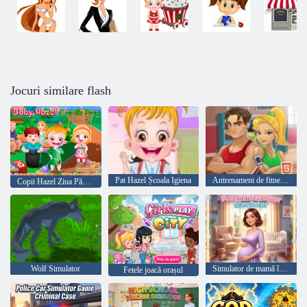
Jocuri similare flash
Pat Hazel Școala Igiena
Antrenament de fitness XL
Copii Hazel Ziua Pământului
Wolf Simulator
Simulator de mamă însărcinată
Fetele joacă orașul