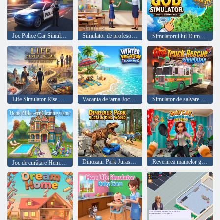
Joc Police Car Simulator Criminal Case
Simulator de profesor de liceu
Simulatorul lui Dumnezeu
Life Simulator Rise & Legacy
Vacanta de iarna Jocuri pe plaja
Simulator de salvare a camionului de pompieri
Dinozaur Park Jurassic Dino World
Revenirea mamelor glumelor pisici rele
Joc de curățare Home Makeover