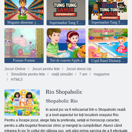
Magazin alimentar: joc de supermarket
Supermarket Tung Tung Sahur
Supermarket Tung Tung Sahur
Pomme Pomme
Tort de coacere Apple a
Copil Hazel Distracție de vară
Jocuri Online
Jocuri pentru fete
Jocuri dress Up
Simulările pentru fete
viață simulări
7 ani
magazine
HTML5
Rio Shopaholic
Shopaholic Rio
In acest joc va fi reîncarnat într-o Shopaholic reală
și a lovit aspectul lor toți locuitorii orașului Rio.
Pentru a începe jocul, alege fata ta preferata, setați ei horoscop caracter,
pentru a afla bugetul financiar zilnic și mergeți la cumpărături. Atunci când
intrarea în joc în colțul din stânga sus, veți găsi prima sarcina de a fi efectuate