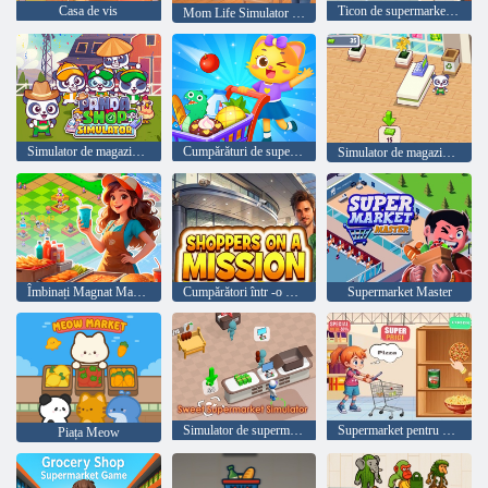
Casa de vis
Ticon de supermarket inactiv
Mom Life Simulator Baby Care
Simulator de magazine Panda
Cumpărături de supermarket pentru copii
Simulator de magazine Panda
Îmbinați Magnat Magazin ideal
Cumpărători într -o misiune
Supermarket Master
Simulator de supermarketuri dulci
Supermarket pentru copii
Piața Meow