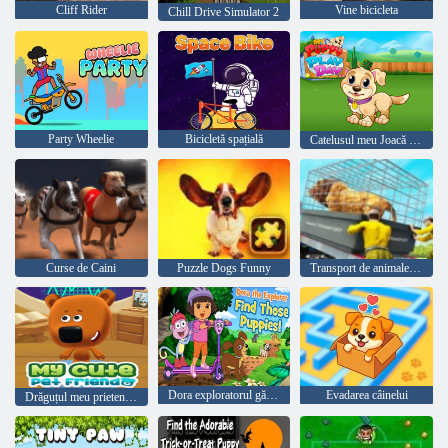
Cliff Rider
Vine bicicleta
Chill Drive Simulator 2
Party Wheelie
Bicicletă spațială
Catelusul meu Joacă Ziua
Curse de Caini
Puzzle Dogs Funny
Transport de animale ferme
Dora exploratorul găsește acei cățeluși
Evadarea câinelui
Drăguțul meu prieten de companie