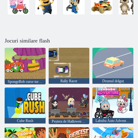
Jocuri similare flash
Rally Racer
Drumul drăguț
SpongeBob curse turneu
Cube Rush
Labubu Auto Adventure
Peștera de Halloween de miercuri