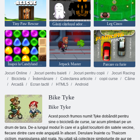
Tiny Paw Rescue
Leg Cinco
Găsiți cățelușul adorabil cu truc sau răsfăț
Înapoi la Candyland 4: Grădina Lollipop
Jetpack Master
Parcare cu furie
Jocuri Online
Jocuri pentru baieti
Jocuri pentru copii
Jocuri Racing
Bicicleta
Îndemânare
Colectarea articole
copii curse
Câine
Arcadă
Ecran tactil
HTML5
Android
Bike Tyke
Bike Tyke
Acest pooch frumos numit Tyke dobândit pentru
sine o bicicletă de curse, iar acum plimbari pe un
drum de tara. De-a lungul modul în care el a găsit locuitorii din satele vecine,
fiecare dintre care este angajată în afaceri. Derulare înainte cu Thaicom
ciclism, manipularea abil roata. Nu uitați să colecteze simbolurile de aur pe