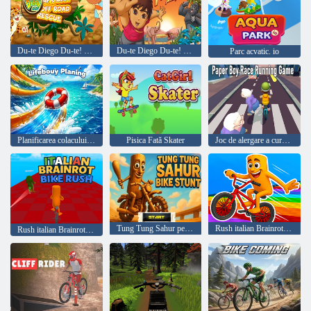
Du-te Diego Du-te! Salvarea off-road a lui Diego în Africa
Du-te Diego Du-te! Salvarea animalelor
Parc acvatic. io
Planificarea colacului de salvare
Pisica Fată Skater
Joc de alergare a cursei de hârtie de hârtie
Tung Tung Sahur pentru biciclete
Rush italian Brainrot Bike
Rush italian Brainrot Bike