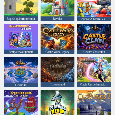
Regele apărării turnului
Revalia
Brainrot Albastru Vs Roșu
Echipa revoluționară
Castle Wars Legacy
Gheara Castelului
Throneward
Magic Castle Invasion: Idle RPG
Hexholm