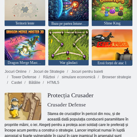
Teritorii lente
Slime King
Baza pe partea întunecată
Dragon Merge Master 3D
War gândaci
Eroii forței de atac 1
Jocuri Online
Jocuri de Strategie
Jocuri pentru baieti
Tower Defense
Război
simulare economică
Browser strategie
Castel
Bătălie
HTML5
Protecția Crusader
Crusader Defense
Starea de cruciaților în pericol din nou, și de
această dată populația conducerii paramilitare în
propriile mâini, o iei. Alegeți pentru a proteja acei soldați care le preferați și
începe acum pentru a construi o strategie. Lancer implicat numai în luptă
apropiat și foarte vulnerabile în cazul în care inamicul în arsenalul sunt