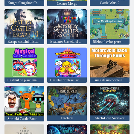
Knight Slingshot: Castle War
Castle Wars 2
Cetatea Merge
Escape castelul misterului 10
Evadarea Castelului Misterului 11
Războiul celor patru mini regate
Castelul de pisici magice
Castelul prințesei sirene Avater
Cursa de motociclete prin ruine
Fracturat
Mech-Core Survivor
Sprunki Castle Panic Toaletă Skibidi