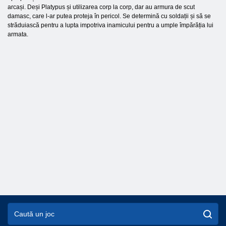
arcași. Deși Platypus și utilizarea corp la corp, dar au armura de scut
damasc, care l-ar putea proteja în pericol. Se determină cu soldații și să se
străduiască pentru a lupta impotriva inamicului pentru a umple împărăția lui
armata.