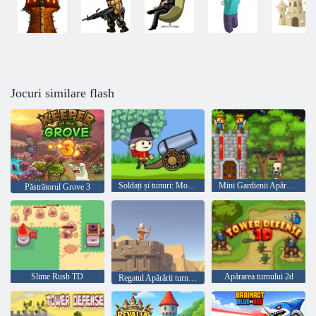
Jocuri similare flash
Soldați și tunuri: Mountain Attack
Mini Gardienii Apărării castelului
Păstrătorul Grove 3
Slime Rush TD
Apărarea turnului 2d
Regatul Apărării turnului