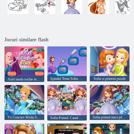
Jocuri similare flash
Spitalul Tema Sofia Crazy
Sofia și prieteni puzzle
Ariel moda rochie magazin
Vs Concurs Moda Amber Sofia
Sofia primul meci jeleu de
Sofia Primul: Caută deosebirile