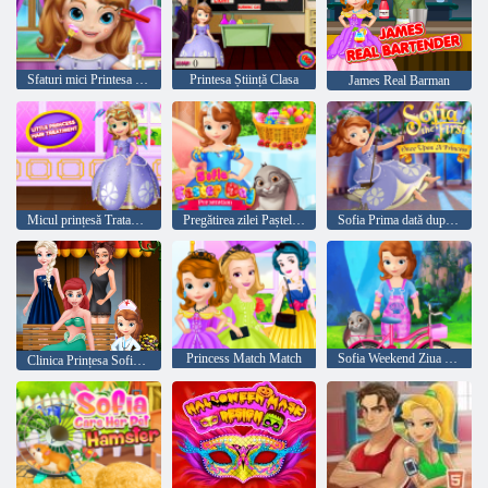
Sfaturi mici Printesa Frumusete
Printesa Știință Clasa
James Real Barman
Micul prințesă Tratamentul părului
Pregătirea zilei Paștelui de la Sofia
Sofia Prima dată după o prințesă
Princess Match Match
Sofia Weekend Ziua fericită
Clinica Prințesa Sofia Ocupată