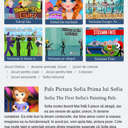
Salvați fata
Stickman Escape- Avion și navă
Iubitul îmi machiază
Stickman în lumea craftingience
Stickman pe câmpul de luptă
Stickman Fnite
Jocuri Online
desene animate Jocuri
jocuri de colorat
Jocuri pentru copii
Jocuri pentru fete
Colorare
Jocuri amuzante
Sofia minunat
Pals Pictura Sofia Prima lui Sofia
Sofia The First Sofia's Painting Pals
Sofia nostru favorit Mai întâi îi place să atragă, dar
ea are nevoie de ajutor, uneori, în desene
complexe. Ea este bun la desen contururile, dar bine alese culori și vopsea
imaginea ea nu funcționează. In acest joc, vom ajuta fata, pictura poze. Cele
mai multe start și selectați oricare dintre imaginile sugerate că Sofia deja