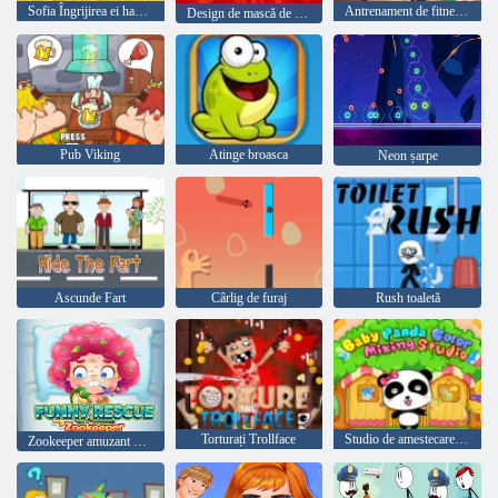
Sofia Îngrijirea ei hamster de companie
Antrenament de fitness XL
Design de mască de Halloween
Pub Viking
Atinge broasca
Neon șarpe
Ascunde Fart
Cârlig de furaj
Rush toaletă
Torturați Trollface
Studio de amestecare a culorilor Panda Baby
Zookeeper amuzant de salvare