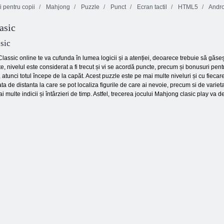
 pentru copii
Mahjong
Puzzle
Punct
Ecran tactil
HTML5
Andro
asic
Blocuri de meci
Stivuitor pătrat
Jewels Blitz 3
10x10
sic
ssic online te va cufunda în lumea logicii și a atenției, deoarece trebuie să găsești
e, nivelul este considerat a fi trecut și vi se acordă puncte, precum și bonusuri pent
atunci totul începe de la capăt. Acest puzzle este pe mai multe niveluri și cu fiecare
egata de distanta la care se pot localiza figurile de care ai nevoie, precum si de vari
 multe indicii și întârzieri de timp. Astfel, trecerea jocului Mahjong clasic play va de