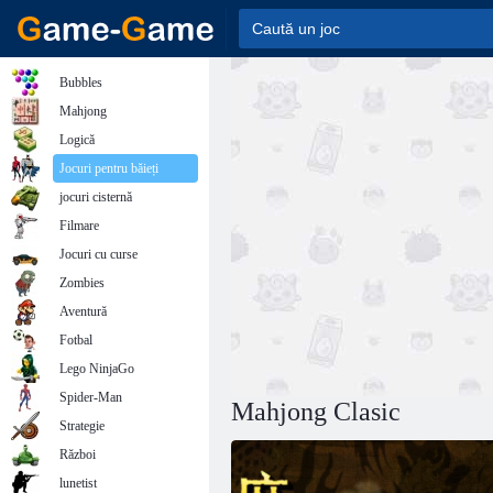
Bubbles
Mahjong
Logică
Jocuri pentru băieți
jocuri cisternă
Filmare
Jocuri cu curse
Zombies
Aventură
Fotbal
Lego NinjaGo
Spider-Man
Mahjong Clasic
Strategie
Război
lunetist