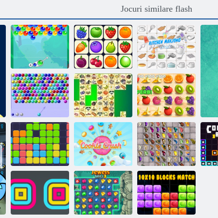
Jocuri similare flash
Bucătărie
Charms cu bule
Onet Connect
Mahjong
Shooter cu bule
HTML5
Kris Mahjong
Dash suculent
Unsprezece
Fluture Kyodai
unsprezece
Cookie Crush 2
HD