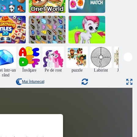
Meciul Zen
T Connect 2
Lumea Onet
Garden
ci de potrivire
3D
Butterfly Kyodai
Gemes cu bule
ei într-un
Învăţare
Pe de rost
puzzle
Labirint
Jocuri de
rând
masă
Mai întunecat