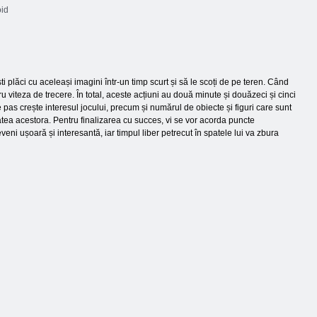
id
 plăci cu aceleași imagini într-un timp scurt și să le scoți de pe teren. Când
ru viteza de trecere. În total, aceste acțiuni au două minute și douăzeci și cinci
 pas crește interesul jocului, precum și numărul de obiecte și figuri care sunt
etatea acestora. Pentru finalizarea cu succes, vi se vor acorda puncte
veni ușoară și interesantă, iar timpul liber petrecut în spatele lui va zbura