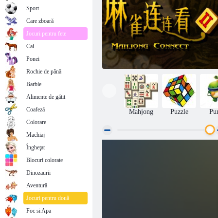
Sport
Care zboară
Jocuri pentru fete
Cai
Ponei
Rochie de până
Barbie
Alimente de gătit
Coafeză
Mahjong
Puzzle
Pu
Colorare
Machiaj
Îngheţat
Mahjong Connect 2
Blocuri colorate
Dinozaurii
Aventură
Jocuri pentru două
Foc si Apa