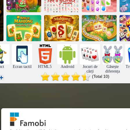
Mahjongg
Cel mai bun
dimensiuni
MonsterJong
Mahjong clasic
bomboane
PE
King of
Turnul
Mahjong
Mahjong:
Pla
Connecting Tiles
Mahjong Lines
puzzle-uri
nct
Ecran tactil
HTML5
Android
Jocuri de
Găsește
Tr
cărți
diferența
(Total 10)