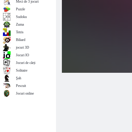
Meci de 3 jocuri
Puzzle
Sudoku
Zuma
Tetris
Biliard
jocuri 3D
Jocuri IO
Jocuri de cărți
Solitaire
Şah
Pescuit
Jocuri online