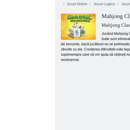
Jocuri Online
Jocuri Logice
Jocuri
Mahjong Cl
Mahjong Clas
Jucând Mahjong Cla
toate sunt eliminat
de secunde, dacă jucătorul nu se potrivește, 
Foc si Apa 4
stivuite cu ele. Cresterea dificultatii este l
suplimentare care vă vor ajuta să obțineți mai
neobservat.