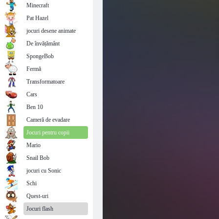
Minecraft
Pat Hazel
jocuri desene animate
De învățământ
SpongeBob
Fermă
Transformatoare
Cars
Ben 10
Cameră de evadare
Jocuri pentru copii
Mario
Snail Bob
jocuri cu Sonic
Schi
Quest-uri
Jocuri flash