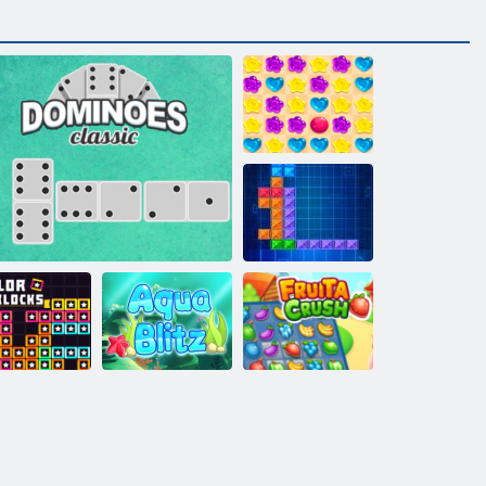
Candy Rain 5
Tentrix
Blocuri de
culoare
Domino Clasic
Aqua Blitz
Fruta Crush