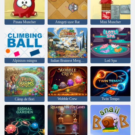
Pinata Muncher
Atingeți ușor Rat
Mini Muncher
Alpinism mingea
Italian Brainrot Merge Clicker
Lotl Spa
Wobble Crew
Twin Tempo
Câmp de flori