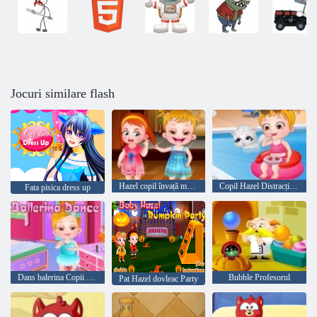
Jocuri similare flash
Hazel copil învață maniere
Copil Hazel Distracție de vară
Fata pisica dress up
Dans balerina Copii Hazel
Bubble Profesorul
Pat Hazel dovleac Party