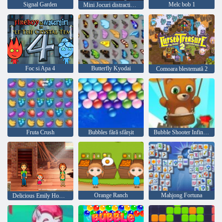
Signal Garden
Melc bob 1
Mini Jocuri distractive relaxante
Foc si Apa 4
Butterfly Kyodai
Comoara blestemată 2
Fruta Crush
Bubbles fără sfârșit
Bubble Shooter Infinitului
Orange Ranch
Mahjong Fortuna
Delicious Emily Home Sweet Home