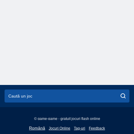
© game-game - gratuit jocuri flash online
English
Română
Jocuri Online
Tag-uri
Feedback