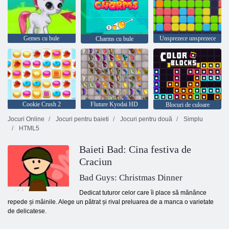
Gemes cu bule
Unsprezece unsprezece
Charms cu bule
Cookie Crush 2
Fluture Kyodai HD
Blocuri de culoare
Jocuri Online
Jocuri pentru baieti
Jocuri pentru două
Simplu
HTML5
Baieti Bad: Cina festiva de
Craciun
Bad Guys: Christmas Dinner
Dedicat tuturor celor care îi place să mănânce
repede și mâinile. Alege un pătrat și rival preluarea de a manca o varietate
de delicatese.