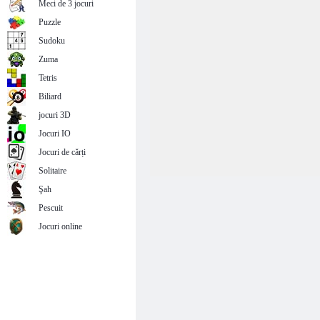
Meci de 3 jocuri
Puzzle
Sudoku
Zuma
Tetris
Biliard
jocuri 3D
Jocuri IO
Jocuri de cărți
Solitaire
Şah
Pescuit
Jocuri online