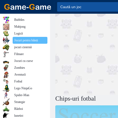
Bubbles
Mahjong
Logică
Jocuri pentru băieți
jocuri cisternă
Filmare
Jocuri cu curse
Zombies
Aventură
Fotbal
Lego NinjaGo
Spider-Man
Chips-uri fotbal
Strategie
Război
lunetist