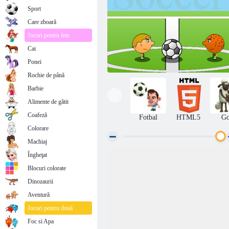
Sport
Care zboară
Jocuri pentru fete
Cai
Ponei
Rochie de până
Barbie
Alimente de gătit
Coafeză
Fotbal
HTML5
Go
Colorare
Machiaj
Îngheţat
Fotbal 1 pe 1
Blocuri colorate
Dinozaurii
Aventură
Jocuri pentru două
Foc si Apa