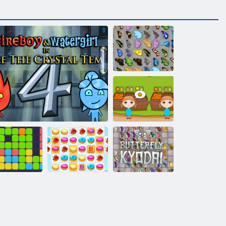
Butterfly Kyodai
Orange Ranch
Unsprezece
Fluture Kyodai
unsprezece
Foc si Apa 4
Cookie Crush 2
HD