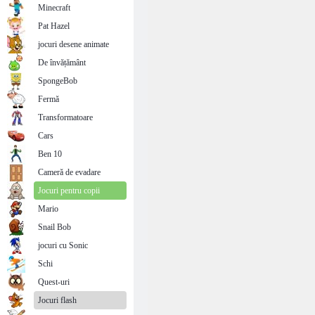
Minecraft
Pat Hazel
jocuri desene animate
De învățământ
SpongeBob
Fermă
Transformatoare
Cars
Ben 10
Cameră de evadare
Jocuri pentru copii
Mario
Snail Bob
jocuri cu Sonic
Schi
Quest-uri
Jocuri flash