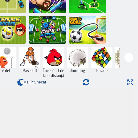
tălii de pixeli
Volei 2020
Fotbal 2020
nge de putere
de fotbal
Caps Kickers
Remiză la Gol
Volei
Baseball
Începând de
Jumping
Puzzle
Jocuri de
la o distanță
masă
Mai întunecat