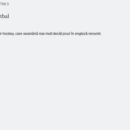
TML5
tbal
Blocuri de
Culoare Pixel
culoare
Stivuitor pătrat
Art Classic
ir hockey, care seamănă mai mult decât jocul în engleză renumit.