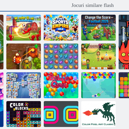
Jocuri similare flash
Scop minune:
lovitură de fotbal
Tiny Sports
Schimbați scorul
distractivă
Empire Idle
— Fotbal 2026
Delicious Emily
Comoara
Home Sweet
blestemată 2
Fruta Crush
Home
Mahjong
Fortuna
Gemes cu bule
Charms cu bule