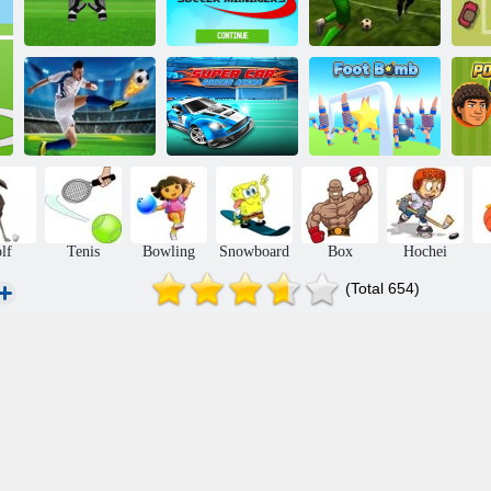
Top 10 manageri
Campioni de
Portar Challenge
de fotbal
fotbal 3D
Bă
Cupa Mondială
Super Car
Mi
2020 fotbal
Soccer Arena
Bombă la picior
lf
Tenis
Bowling
Snowboard
Box
Hochei
(Total 654)