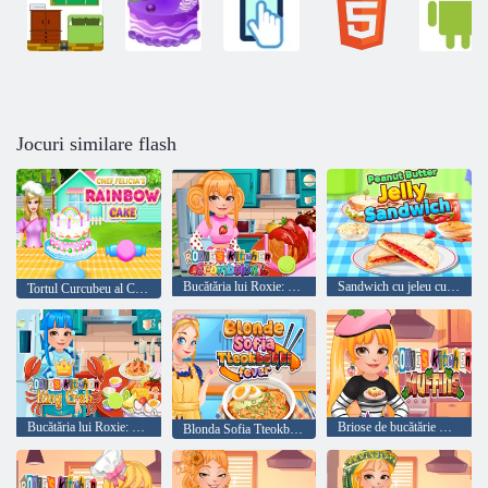
Jocuri similare flash
Bucătăria lui Roxie: Cromboloni
Sandwich cu jeleu cu unt de arahide
Tortul Curcubeu al Chef Felicia
Bucătăria lui Roxie: King Crab
Briose de bucătărie Roxie's
Blonda Sofia Tteokbokki Fever