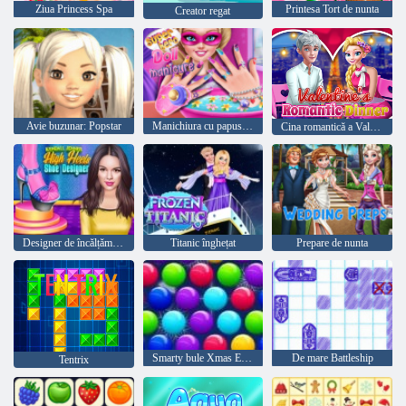
Ziua Princess Spa
Printesa Tort de nunta
Creator regat
Avie buzunar: Popstar
Manichiura cu papusa Superhero
Cina romantică a Valentinei
Designer de încălțăminte pentru tocuri înalte
Titanic înghețat
Prepare de nunta
Smarty bule Xmas Edition
De mare Battleship
Tentrix