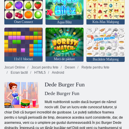
Onet Connect
Kris-Mas Mahjong
Aqua Blitz
11x11 blocuri
Meci de pădure
Bucătărie Mahjong
Jocuri Online
Jocuri pentru fete
Desen
Rețete pentru fete
Ecran tactil
HTML5
Android
Dede Burger Fun
Dede Burger Fun
Multi nutritionisti sustin dacă burgeri de nămol
nociv util. Dar un lucru este cunoscut tuturor, și
chiar Didi că burgeri incredibil de gustoase. Le puteți satisface foamea
pentru o lungă perioadă de timp, deoarece acestea sunt consistente, dar, de
asemenea, veni cu o umplere pe gustul dumneavoastră în joc Burger Dede
distractiv. Împreună cu un tânăr bucătar-șef Didi poți veni cu hamburgerul și