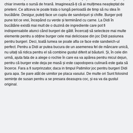
chiar inventa o sursă de hrană. Imaginează-ți că ai mulțimea neașteptat de
prieteni. Ce altceva le poate trata o lungă perioadă de timp să nu stea în
bucătărie. Desigur, puteți face un cuplu de sandvișuri și chifle. Burger poți
pune tot ce vrei, începând cu verde și terminând cu carne. La Didi în
bucătărie există mai mult de o duzină de ingrediente care pot fi
indispensabile atunci când burgeri de gătit. Încercați să selecteze mai multe
elemente pentru a obține burger cele mai delicioase din joc Didi pasiunea
pentru burgeri. Deci, toată lumea se poate afla ce face este sandwich-ul
perfect. Pentru a Didi ar putea bucura de un asemenea fel de mâncare unică,
nu uitați să ridica pentru el să combine gustul diferit al băuturii. Și, în cele din
urmă, ajuta fata de a alege o rochie în care ea va apărea pentru micul dejun,
pentru că burger este deja pe masă și este capodopera culinară este gata să
încerce. Fara a fi surprinzator, daca in timpul Patimilor joc pentru burgeri Didi
gura apa. Se pare atât de uimitor pe placa vasului. De multe ori Sunt folosind
semințe de susan pentru a se presara deasupra coc, și ea va da gustul
original.