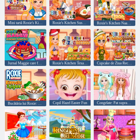
Mini tartă Roxie's Kitchen
Roxie's Kitchen Sushi Roll
Roxie's Kitchen Naan de casă
Jurnal Maggie care face clătite
Roxie's Kitchen Texas Hotdog
Cupcake de Ziua Recunoștinței de la Roxie’s Kitchen
Copil Hazel Easter Fun
Congelate: Pat supraetajat
Bucătăria lui Roxie: Kimchi Jjigae