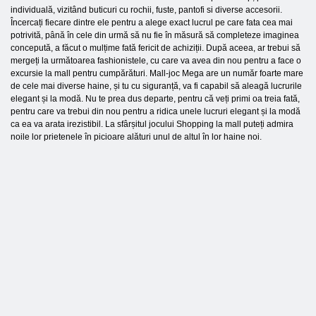
individuală, vizitând buticuri cu rochii, fuste, pantofi si diverse accesorii.
Încercați fiecare dintre ele pentru a alege exact lucrul pe care fata cea mai
potrivită, până în cele din urmă să nu fie în măsură să completeze imaginea
concepută, a făcut o mulțime fată fericit de achiziții. După aceea, ar trebui să
mergeți la următoarea fashionistele, cu care va avea din nou pentru a face o
excursie la mall pentru cumpărături. Mall-joc Mega are un număr foarte mare
de cele mai diverse haine, și tu cu siguranță, va fi capabil să aleagă lucrurile
elegant și la modă. Nu te prea dus departe, pentru că veți primi oa treia fată,
pentru care va trebui din nou pentru a ridica unele lucruri elegant și la modă
ca ea va arata irezistibil. La sfârșitul jocului Shopping la mall puteți admira
noile lor prietenele în picioare alături unul de altul în lor haine noi.