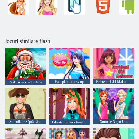
Jocuri similare flash
Fata pisica dress up
Prietenul Girl Makeover
Real Tunsorile lui Mos
Stil militar Săptămâna
Surorile Night Out
Gheata Printesa Real Tunsorile