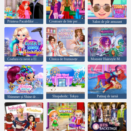
Printesa Pacalelilor Hair Salon
Creatoare de fete perfecte
Salon de păr amuzant
Coafura cu neon a Elizei
Clinica de frumusețe ASMR
Monster Hairstyle Makeover
Shopaholic: Tokyo
Patinaj de iarnă
Shimmer și Shine dress up