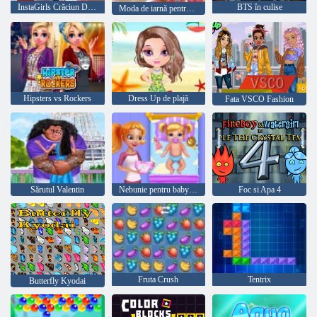
InstaGirls Crăciun Dress Up
BTS în culise
Moda de iarnă pentru bebeluși Hazel
Hipsters vs Rockers
Dress Up de plajă
Fata VSCO Fashion
Sărutul Valentin
Nebunie pentru babysitter
Foc si Apa 4
Fruta Crush
Tentrix
Butterfly Kyodai