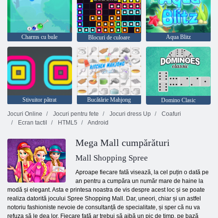
Charms cu bule
Aqua Blitz
Blocuri de culoare
Stivuitor pătrat
Bucătărie Mahjong
Domino Clasic
Jocuri Online
Jocuri pentru fete
Jocuri dress Up
Coafuri
Ecran tactil
HTML5
Android
Mega Mall cumpărături
Mall Shopping Spree
Aproape fiecare fată visează, la cel puțin o dată pe
an pentru a cumpăra un număr mare de haine la
modă și elegant. Asta e printesa noastra de vis despre acest loc și se poate
realiza datorită jocului Spree Shopping Mall. Dar, uneori, chiar și un astfel
notoriu fashioniste nevoie de consultanță de specialitate, și sper că nu va
refuza să le dea lor. Fiecare fată ar trebui să aibă un pic de timp, pe bază