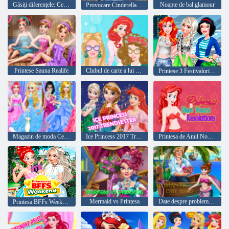
Găsiți diferențele: Cenușăreasa
Noapte de bal glamour
Provocare Cinderella Tile Slide
Printese Sauna Realife
Clubul de carte a lui Barbie
Printese 3 Festivaluri de primăvară
Magazin de moda Cenusareasa
Ice Princess 2017 Trendsetter
Printesa de Anul Nou Rezoluții
Mermaid vs Prințesa
Date despre problemele romantice
Printesa BFFs Weekend