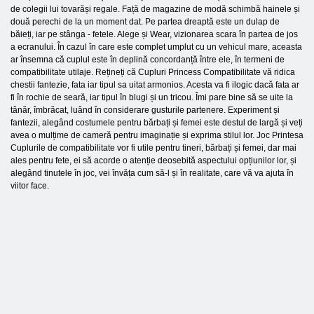
de colegii lui tovarăși regale. Față de magazine de modă schimbă hainele și
două perechi de la un moment dat. Pe partea dreaptă este un dulap de
băieți, iar pe stânga - fetele. Alege și Wear, vizionarea scara în partea de jos
a ecranului. În cazul în care este complet umplut cu un vehicul mare, aceasta
ar însemna că cuplul este în deplină concordanță între ele, în termeni de
compatibilitate utilaje. Rețineți că Cupluri Princess Compatibilitate vă ridica
chestii fantezie, fata iar tipul sa uitat armonios. Acesta va fi ilogic dacă fata ar
fi în rochie de seară, iar tipul în blugi și un tricou. Îmi pare bine să se uite la
tânăr, îmbrăcat, luând în considerare gusturile partenere. Experiment și
fantezii, alegând costumele pentru bărbați și femei este destul de largă și veți
avea o mulțime de cameră pentru imaginație și exprima stilul lor. Joc Printesa
Cuplurile de compatibilitate vor fi utile pentru tineri, bărbați și femei, dar mai
ales pentru fete, ei să acorde o atenție deosebită aspectului opțiunilor lor, și
alegând tinutele în joc, vei învăța cum să-l și în realitate, care vă va ajuta în
viitor face.