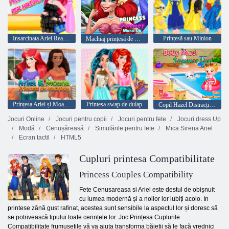
Insarcinata Ariel Real Makeover
Prințesă sau Minion
Machiaj prințesă de vară
Prințesa Ariel și Moana în vacanță
Printesa swap de dulap
Copil Hazel Distracție de vară
Jocuri Online
Jocuri pentru copii
Jocuri pentru fete
Jocuri dress Up
Modă
Cenușăreasă
Simulările pentru fete
Mica Sirena Ariel
Ecran tactil
HTML5
Cupluri printesa Compatibilitate
Princess Couples Compatibility
Fete Cenusareasa si Ariel este destul de obișnuit
cu lumea modernă și a noilor lor iubiți acolo. In
printese zână gust rafinat, acestea sunt sensibile la aspectul lor și doresc să
se potrivească tipului toate cerințele lor. Joc Prințesa Cuplurile
Compatibilitate frumusețile vă va ajuta transforma băieții să le facă vrednici