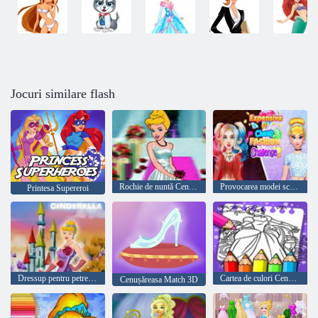
Jocuri similare flash
Rochie de nuntă Cenușăreasa
Provocarea modei scumpe vs ieftine
Printesa Supereroi
Dressup pentru petrecerea Cenușăreasa
Cartea de culori Cenușăreasa
Cenușăreasa Match 3D