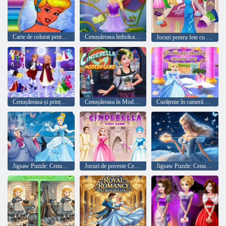
Carte de colorat pentru Cenușăreasa
Cenușăreasa îmbrăcați moda nova
Jocuri pentru fete cu Cenușăreasa
Cenușăreasa și prințul fermecător
Cenușăreasa în Modernland
Curățenie în cameră prințesă
Jigsaw Puzzle: Cenușăreasa se transformă
Jocuri de poveste Cenușăreasa
Jigsaw Puzzle: Cenușăreasa