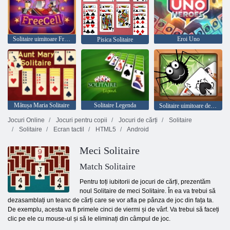
Solitaire uimitoare Freecell
Eroi Uno
Pisica Solitaire
Mătușa Maria Solitaire
Solitaire Legenda
Solitaire uimitoare de păianjen
Jocuri Online
Jocuri pentru copii
Jocuri de cărți
Solitaire
Solitaire
Ecran tactil
HTML5
Android
Meci Solitaire
Match Solitaire
Pentru toți iubitorii de jocuri de cărți, prezentăm
noul Solitaire de meci Solitaire. În ea va trebui să
dezasamblați un teanc de cărți care se vor afla pe pânza de joc din fața ta.
De exemplu, acesta va fi primele cinci de viermi și de vârf. Va trebui să faceți
clic pe ele cu mouse-ul și să le eliminați din câmpul de joc.