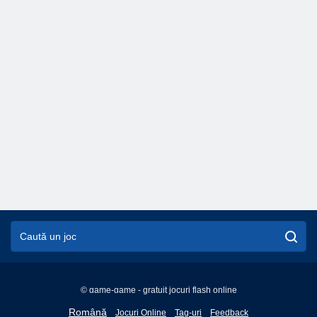
© game-game - gratuit jocuri flash online
English
Română
Jocuri Online
Tag-uri
Feedback