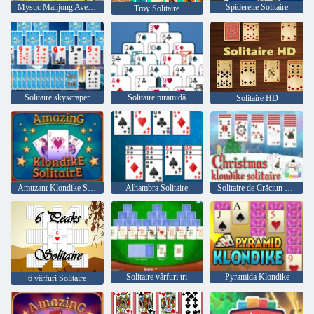
Mystic Mahjong Aventuri
Spiderette Solitaire
Troy Solitaire
Solitaire skyscraper
Solitaire piramidă
Solitaire HD
Amuzant Klondike Solitaire
Alhambra Solitaire
Solitaire de Crăciun Klondike
Solitaire vârfuri tri
Pyramida Klondike
6 vârfuri Solitaire