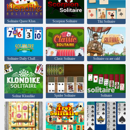
Solitaire Quest Klondike
Scorpion Solitaire
Tiki Solitaire
Solitaire Daily Challenge
Clasic Solitaire
Solitaire cu aer cald
Spider Solitaire
Solitaire
Solitar Klondike