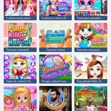
Coafura nunta pentru printese
Coafura cu neon a Elizei
Tunsoarea animalelor de companie Salon de înfrumusețare
Tunsoare amuzantă Kitty
Tunsoare barbat
Tunsoare amuzantă Angela
Salon de coafură Chic Baby Kitty
Design coafură Coachella
Ziua părului Baby Taylor