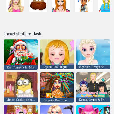
Jocuri similare flash
Copilul Hazel Ingrijirea parului
Înghețate. Design de coafura
Real Tunsorile lui Mos
Minion Coafuri de mireasa
Kendall Jenner & Friends salon de coafură
Cleopatra Real Tunsorile