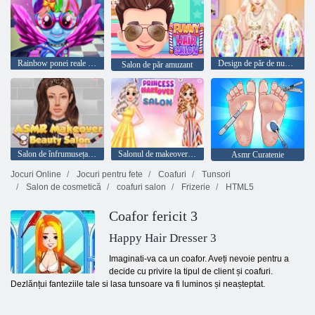
Rainbow ponei reale tunsoare
Design de păr de nuntă regală
Salon de păr amuzant
Salon de înfrumusețare ASMR Makeover
Salonul de makeover prințesă
Asmr Curatenie
Jocuri Online
Jocuri pentru fete
Coafuri
Tunsori
Salon de cosmetică
coafuri salon
Frizerie
HTML5
Coafor fericit 3
Happy Hair Dresser 3
Imaginati-va ca un coafor. Aveți nevoie pentru a
decide cu privire la tipul de client și coafuri.
Dezlănțui fanteziile tale si lasa tunsoare va fi luminos și neașteptat.