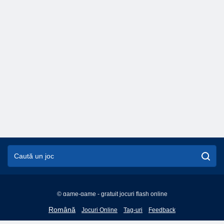
© game-game - gratuit jocuri flash online
English
Română
Jocuri Online
Tag-uri
Feedback