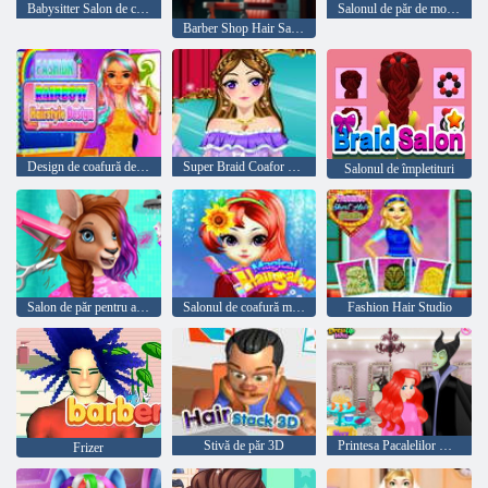
Babysitter Salon de coafură pentru copii
Salonul de păr de modă animală
Barber Shop Hair Salon Sim
Design de coafură de modă curcubeu
Super Braid Coafor HD
Salonul de împletituri
Salon de păr pentru animale din Australia
Salonul de coafură magic
Fashion Hair Studio
Stivă de păr 3D
Printesa Pacalelilor Hair Salon
Frizer