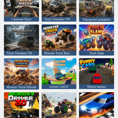
Camioane Racer
Truck Simulator OffRoad 4
Transportul animalelor
Truck Simulator Offroad 2
Monster Truck Racing Joc Truck Race
Truck Slam
Livrare CarGO
Mașini haioase
Monster Truck Offroad