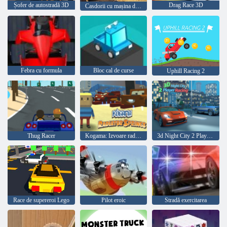
Șofer de autostradă 3D
Drag Race 3D
Casdorii cu mașina de munte
Febra cu formula
Bloc cal de curse
Uphill Racing 2
Thug Racer
Kogama: Izvoare radiatoare
3d Night City 2 Player Racing
Race de supereroi Lego
Pilot eroic
Stradă exercitarea