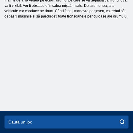
Înainte de a vă vedea pe ecran, drumul pe care se va deplasa camionul dvs.
va fi vizibil. Vor fi obstacole în calea mișcării sale. De asemenea, alte
vehicule vor conduce pe drum. Când faceți manevre pe șosea, va trebui să
depășiți mașinile și să parcurgeți toate tronsoanele periculoase ale drumului.