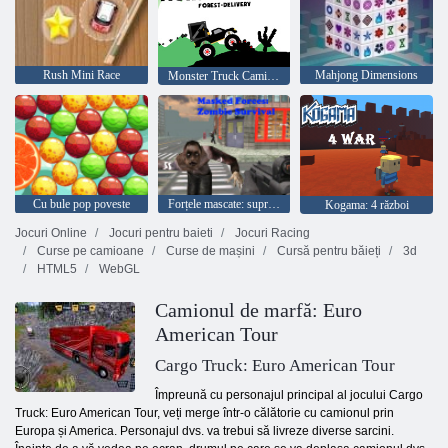
Rush Mini Race
Mahjong Dimensions
Monster Truck Camion-Livery
Cu bule pop poveste
Forțele mascate: supraviețuirea zombie
Kogama: 4 război
Jocuri Online
Jocuri pentru baieti
Jocuri Racing
Curse pe camioane
Curse de mașini
Cursă pentru băieți
3d
HTML5
WebGL
Camionul de marfă: Euro
American Tour
Cargo Truck: Euro American Tour
Împreună cu personajul principal al jocului Cargo
Truck: Euro American Tour, veți merge într-o călătorie cu camionul prin
Europa și America. Personajul dvs. va trebui să livreze diverse sarcini.