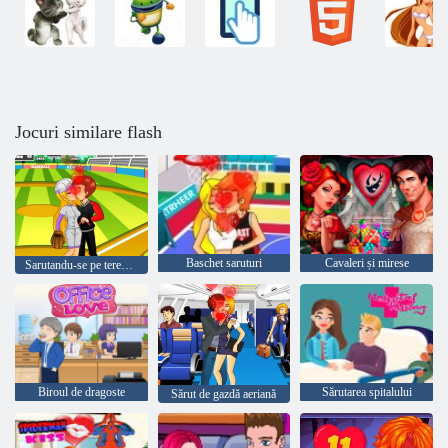
Jocuri similare flash
Baschet saruturi
Cavaleri și mirese
Sarutandu-se pe terenul de baseball
Biroul de dragoste
Sărutarea spitalului
Sărut de gazdă aeriană