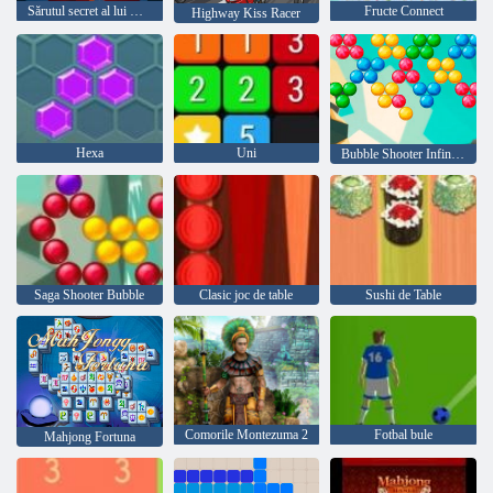
Sărutul secret al lui Moș Crăciun
Fructe Connect
Highway Kiss Racer
Hexa
Uni
Bubble Shooter Infinitului
Saga Shooter Bubble
Clasic joc de table
Sushi de Table
Comorile Montezuma 2
Fotbal bule
Mahjong Fortuna