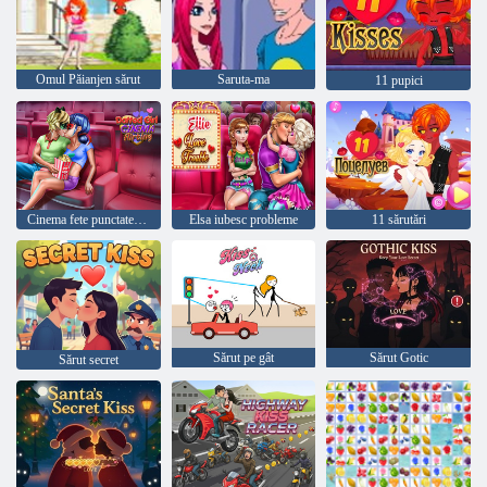
Omul Păianjen sărut
Saruta-ma
11 pupici
Cinema fete punctate flirtează
Elsa iubesc probleme
11 sărutări
Sărut pe gât
Sărut Gotic
Sărut secret