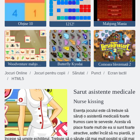
Obține 10
Mahjong Mania
1212!
Woodventure mahjong conecta
Butterfly Kyodai
Comoara blestemată 2
Jocuri Online
Jocuri pentru copii
Sărutat
Punct
Ecran tactil
HTML5
Sarut asistente medicale
Nurse kissing
Esența jocului este că trebuie să
săruți o asistentă medicală foarte
frumos care te serveste. Acesta vă
place foarte mult de ea si sunt foarte
atractive, astfel încât să nu piardă, și
începe să umple echilibrul. Trebuie să o sărute cât mai mult posibil și cât mai