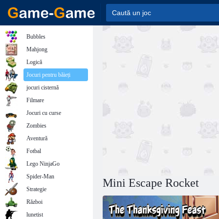
Bubbles
Mahjong
Logică
Jocuri pentru băieți
jocuri cisternă
Filmare
Jocuri cu curse
Zombies
Aventură
Fotbal
Lego NinjaGo
Spider-Man
Mini Escape Rocket
Strategie
Război
lunetist