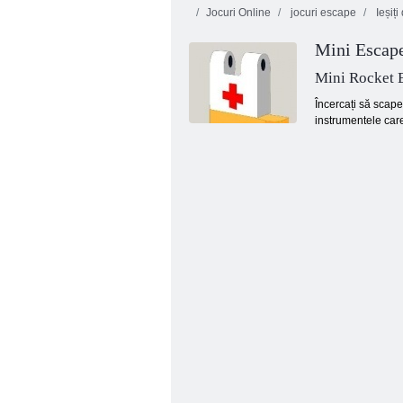
Jocuri Online
jocuri escape
Ieșiți
Mini Escap
Mini Rocket 
Încercați să scape 
instrumentele care 
Smarty bule Xmas Edition