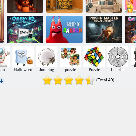
Evadare din
Fnaf Secret: Of
camera
C
The Mimic
difuzorului
Crăciunul 5
R
Obby: IQ
Evadare din
Prison Master:
laborator
Grădina BanBan
Escape Journey
Ca
țiu
Halloween
Jumping
puzzle
Puzzle
Labirint
(Total 49)