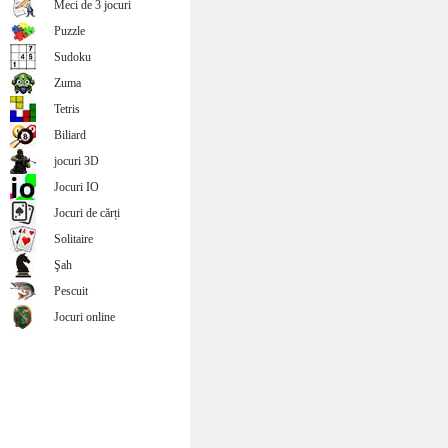
Meci de 3 jocuri
Puzzle
Sudoku
Zuma
Tetris
Biliard
jocuri 3D
Jocuri IO
Jocuri de cărți
Solitaire
Şah
Pescuit
Jocuri online