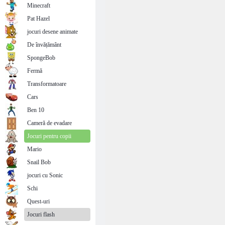
Minecraft
Pat Hazel
jocuri desene animate
De învățământ
SpongeBob
Fermă
Transformatoare
Cars
Ben 10
Cameră de evadare
Jocuri pentru copii
Mario
Snail Bob
jocuri cu Sonic
Schi
Quest-uri
Jocuri flash