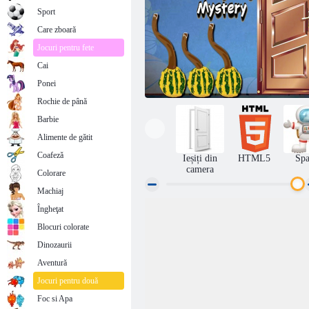
Sport
Care zboară
Jocuri pentru fete
Cai
Ponei
Rochie de până
Barbie
Alimente de gătit
Coafeză
Ieșiți din
HTML5
Spa
camera
Colorare
Machiaj
Îngheţat
Misterul Sărbătorii de Ziua Recunoștinței
Blocuri colorate
Dinozaurii
Aventură
Jocuri pentru două
Foc si Apa