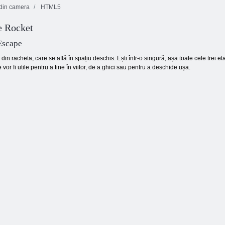
 din camera
HTML5
e Rocket
Shooter cu bule
Domino Clasic
HTML5
Jewels Blitz 3
Escape
din racheta, care se află în spațiu deschis. Ești într-o singură, așa toate cele trei e
vor fi utile pentru a tine în viitor, de a ghici sau pentru a deschide ușa.