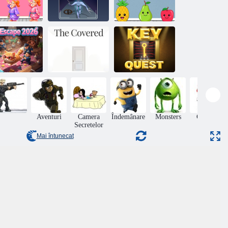
Înregistrare de
Evadare în
andy Puzzle
conținut
cameră cu fructe
oom Escape
anomalie
colorate
t Escape 2026
Cel Acoperit
Key Quest
Aventuri
Camera
Îndemânare
Monsters
Crăciun
Secretelor
Mai întunecat