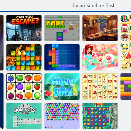
Jocuri similare flash
Ultimele 15
Escape Room
minute
Decodare rapidă
Hotel Escape
Goana după aur
din vânătoare de
Bomboane cu
comori
Tentrix
bule
Kris-Mas
Onet Connect
Aqua Blitz
Mahjong
1