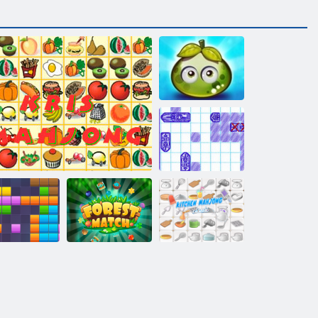
Aventura fructe
de padure
suculente
De mare
Battleship
Bucătărie
1x11 blocuri
Kris Mahjong
Meci de pădure
Mahjong