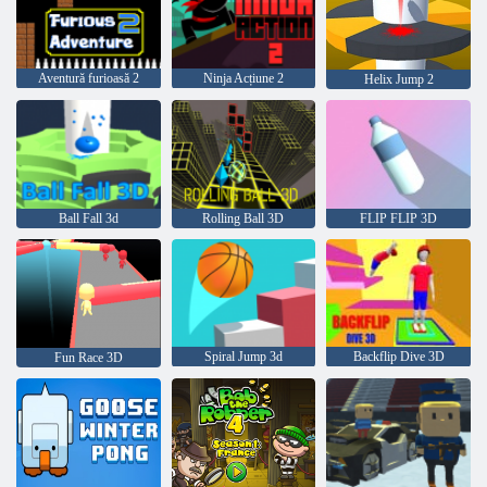
Aventură furioasă 2
Ninja Acțiune 2
Helix Jump 2
Ball Fall 3d
Rolling Ball 3D
FLIP FLIP 3D
Spiral Jump 3d
Backflip Dive 3D
Fun Race 3D