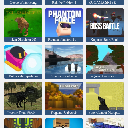
Goose Winter Pong
KOGAMA SKI SKIGING !!
Bob the Robber 4
Tiger Simulator 3D
Kogama Phantom Force
Kogama: Boss Battle
Bulgare de zapada. io
Simulator de barca
Kogama: Aventura în junglă
Kogama: Cubecraft
Pixel Combat Multiplayer
Jurassic Dino Vânătoare