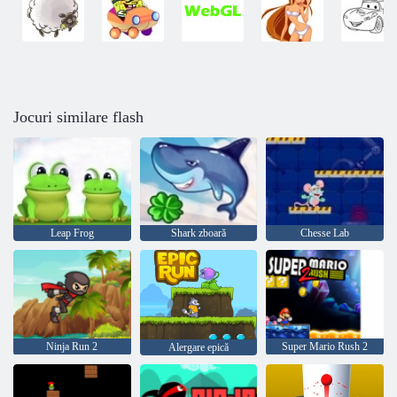
Jocuri similare flash
Leap Frog
Shark zboară
Chesse Lab
Ninja Run 2
Super Mario Rush 2
Alergare epică