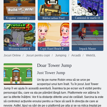
Kogama: construiți pentru a câștiga
Camionul de marfă 18
Război nebun Pixel
Misiunea zombie 4
Copii Hazel Beach Party
Jetpack Master
Jocuri Online
Jocuri pentru copii
Jumping
Arcadă
WebGL
Doar Tower Jump
Just Tower Jump
Un tip pe nume Robin vrea să se urce pe
acoperișul unui turn înalt. Tu în jocul Just Tower
Jump îl vei ajuta în această aventură. Înaintea ta pe ecran va fi vizibil pentru
personajul tău, care va sta pe pământ lângă turn. Platformele vor atârna în
aer la diferite înălțimi. Vor fi la distanțe diferite unul de celălalt. Sarcina ta este
să controlezi acțiunile eroului pentru a-l face să sară în direcția de care ai
nevoie. Astfel, tipul va sări de pe o platformă pe alta și se va ridica treptat pe