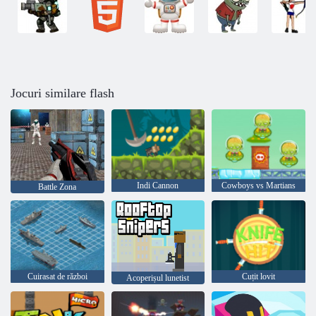
Jocuri similare flash
Indi Cannon
Cowboys vs Martians
Battle Zona
Cuirasat de război
Cuțit lovit
Acoperișul lunetist