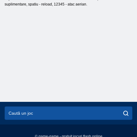
suplimentare, spatiu - reload, 12345 - atac aerian.
© game-game - gratuit jocuri flash online