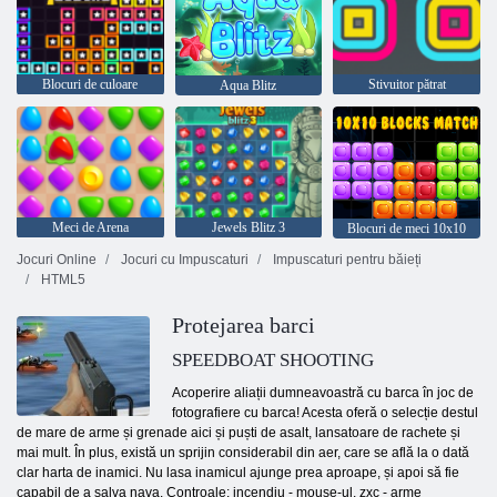
Blocuri de culoare
Stivuitor pătrat
Aqua Blitz
Meci de Arena
Jewels Blitz 3
Blocuri de meci 10x10
Jocuri Online
Jocuri cu Impuscaturi
Impuscaturi pentru băieți
HTML5
Protejarea barci
SPEEDBOAT SHOOTING
Acoperire aliații dumneavoastră cu barca în joc de
fotografiere cu barca! Acesta oferă o selecție destul
de mare de arme și grenade aici și puști de asalt, lansatoare de rachete și
mai mult. În plus, există un sprijin considerabil din aer, care se află la o dată
clar harta de inamici. Nu lasa inamicul ajunge prea aproape, și apoi să fie
capabil de a salva nava. Controale: incendiu - mouse-ul, zxc - arme