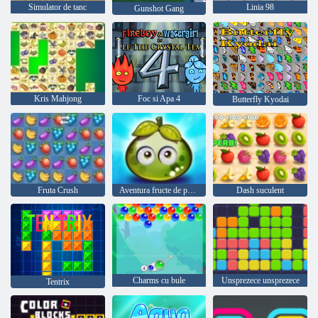
Simulator de tanc
Linia 98
Gunshot Gang
Kris Mahjong
Foc si Apa 4
Butterfly Kyodai
Fruta Crush
Aventura fructe de padure suculente
Dash suculent
Charms cu bule
Unsprezece unsprezece
Tentrix