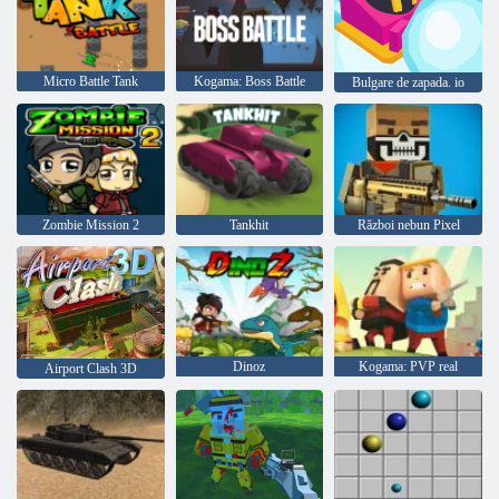
Micro Battle Tank
Kogama: Boss Battle
Bulgare de zapada. io
Zombie Mission 2
Tankhit
Război nebun Pixel
Dinoz
Kogama: PVP real
Airport Clash 3D