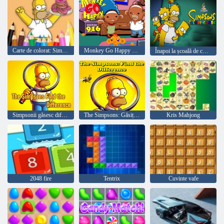
Carte de colorat: Simpson Donut
Monkey Go Happy Stage 916
Înapoi la școală de colorat Simpsons
Simpsonii găsesc diferența
The Simpsons: Găsiți diferența
Kris Mahjong
2048 fire
Tentrix
Cuvinte vafe