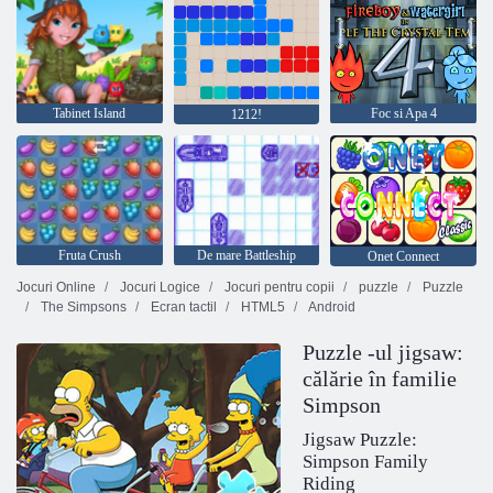
Tabinet Island
Foc si Apa 4
1212!
Fruta Crush
De mare Battleship
Onet Connect
Jocuri Online
Jocuri Logice
Jocuri pentru copii
puzzle
Puzzle
The Simpsons
Ecran tactil
HTML5
Android
Puzzle -ul jigsaw:
călărie în familie
Simpson
Jigsaw Puzzle:
Simpson Family
Riding