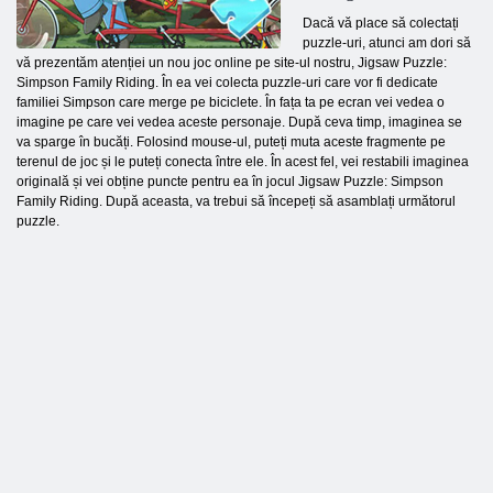
Dacă vă place să colectați
puzzle-uri, atunci am dori să
vă prezentăm atenției un nou joc online pe site-ul nostru, Jigsaw Puzzle:
Simpson Family Riding. În ea vei colecta puzzle-uri care vor fi dedicate
familiei Simpson care merge pe biciclete. În fața ta pe ecran vei vedea o
imagine pe care vei vedea aceste personaje. După ceva timp, imaginea se
va sparge în bucăți. Folosind mouse-ul, puteți muta aceste fragmente pe
terenul de joc și le puteți conecta între ele. În acest fel, vei restabili imaginea
originală și vei obține puncte pentru ea în jocul Jigsaw Puzzle: Simpson
Family Riding. După aceasta, va trebui să începeți să asamblați următorul
puzzle.