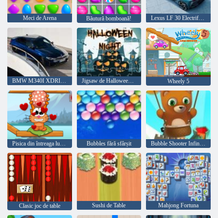
Meci de Arena
Lexus LF 30 Electrificat
Băutură bomboană!
BMW M340I XDRIVE
Jigsaw de Halloween de noapte
Wheely 5
Pisica din întreaga lume - Alpine Lakes
Bubbles fără sfârșit
Bubble Shooter Infinitului
Sushi de Table
Mahjong Fortuna
Clasic joc de table