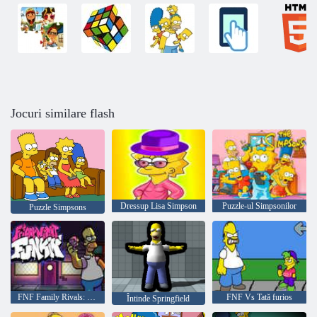
Jocuri similare flash
Dressup Lisa Simpson
Puzzle-ul Simpsonilor
Puzzle Simpsons
FNF Family Rivals: Simpsons vs Peppa Pig
FNF Vs Tată furios
Întinde Springfield