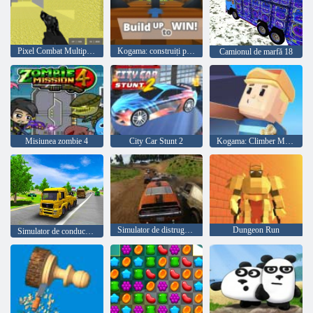
Pixel Combat Multiplayer
Kogama: construiți pentru a câștiga
Camionul de marfă 18
Misiunea zombie 4
City Car Stunt 2
Kogama: Climber Mountain
Simulator de distrugere a derby-ului
Dungeon Run
Simulator de conducere a transportului