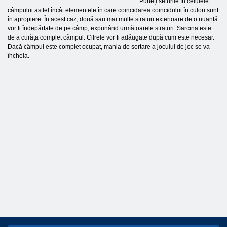
Puneți seturile în celulele
câmpului astfel încât elementele în care coincidarea coincidului în culori sunt
în apropiere. În acest caz, două sau mai multe straturi exterioare de o nuanță
vor fi îndepărtate de pe câmp, expunând următoarele straturi. Sarcina este
de a curăța complet câmpul. Cifrele vor fi adăugate după cum este necesar.
Dacă câmpul este complet ocupat, mania de sortare a jocului de joc se va
încheia.