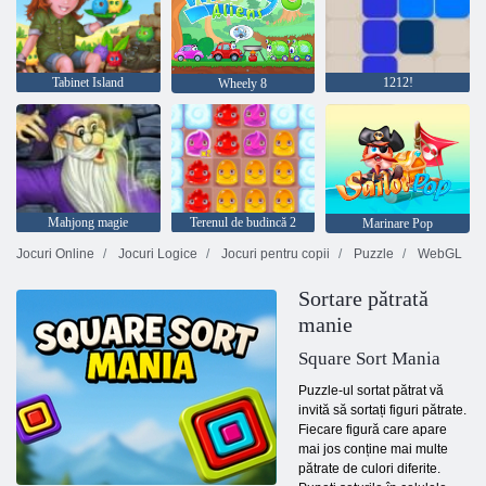
Tabinet Island
1212!
Wheely 8
Mahjong magie
Terenul de budincă 2
Marinare Pop
Jocuri Online
Jocuri Logice
Jocuri pentru copii
Puzzle
WebGL
Sortare pătrată
manie
Square Sort Mania
Puzzle-ul sortat pătrat vă
invită să sortați figuri pătrate.
Fiecare figură care apare
mai jos conține mai multe
pătrate de culori diferite.