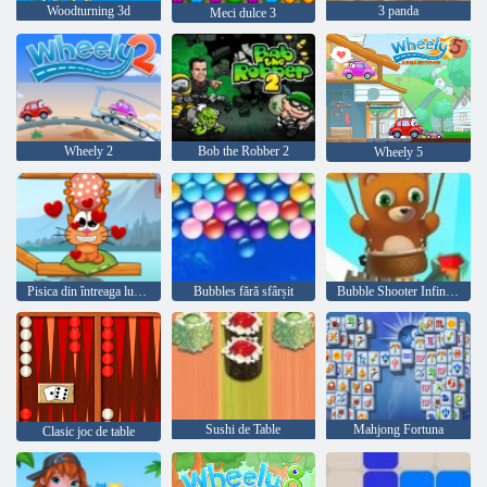
Woodturning 3d
3 panda
Meci dulce 3
Wheely 2
Bob the Robber 2
Wheely 5
Pisica din întreaga lume - Alpine Lakes
Bubbles fără sfârșit
Bubble Shooter Infinitului
Sushi de Table
Mahjong Fortuna
Clasic joc de table