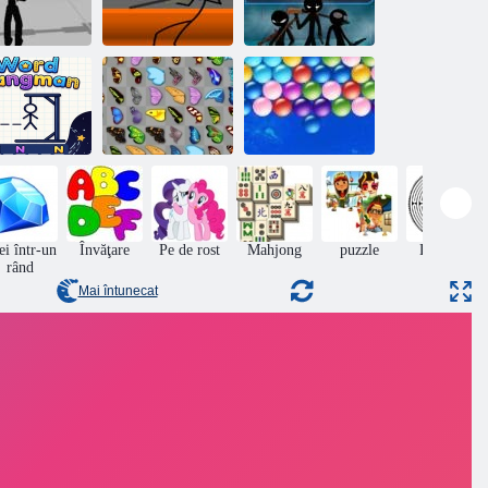
Shootter cu
Stickman Sniper
Forța echipei
pistol 3D
3
StickMan
Cuvântul
Bubbles fără
spânzurat
Butterfly Kyodai
sfârșit
ei într-un
Învăţare
Pe de rost
Mahjong
puzzle
Labirint
rând
Mai întunecat