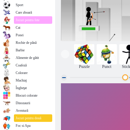
Sport
Care zboară
Jocuri pentru fete
Cai
Ponei
Rochie de până
Barbie
Alimente de gătit
Coafeză
Puzzle
Punct
Stic
Colorare
Machiaj
Îngheţat
Stickman Archer online
Blocuri colorate
Dinozaurii
Aventură
Jocuri pentru două
Foc si Apa