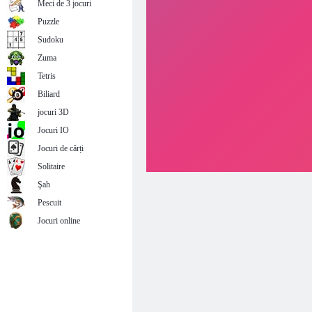
Meci de 3 jocuri
Puzzle
Sudoku
Zuma
Tetris
Biliard
jocuri 3D
Jocuri IO
Jocuri de cărți
Solitaire
Şah
Pescuit
Jocuri online