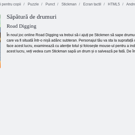
 pentru copii
Puzzle
Punct
Stickman
Ecran tactil
HTML5
Andr
Săpătură de drumuri
Kris-Mas
Mahjong
11x11 blocuri
Meci de pădure
Road Digging
În noul joc online Road Digging va trebui să-i ajuți pe Stickmen să sape drumuri 
care va fi situată într-o nișă adânc subteran. Personajul tău va sta la suprafață c
face acest lucru, examinează cu atenție totul și folosește mouse-ul pentru a ind
acest lucru, veți vedea cum Stickman sapă un drum și o salvează pe fată. De în