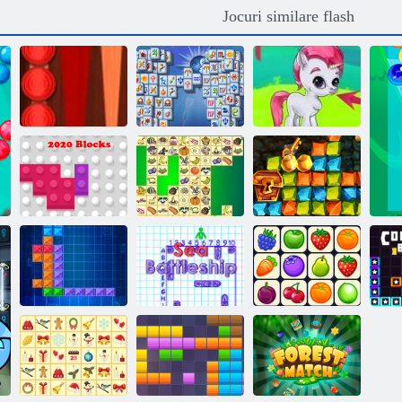
Jocuri similare flash
Clasic joc de
Mahjong
table
Fortuna
Gemes cu bule
Goana după aur
din vânătoare de
2020 blocuri
Kris Mahjong
comori
De mare
Tentrix
Battleship
Onet Connect