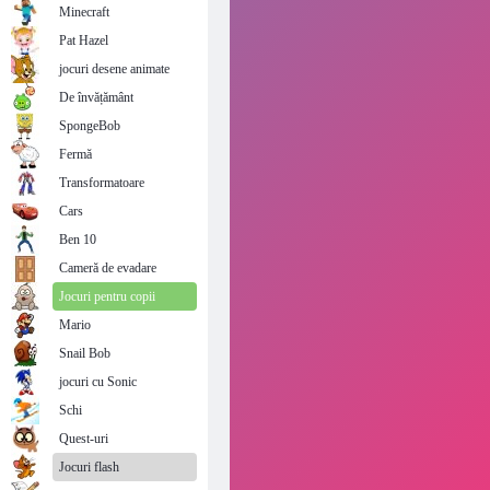
Minecraft
Pat Hazel
jocuri desene animate
De învățământ
SpongeBob
Fermă
Transformatoare
Cars
Ben 10
Cameră de evadare
Jocuri pentru copii
Mario
Snail Bob
jocuri cu Sonic
Schi
Quest-uri
Jocuri flash