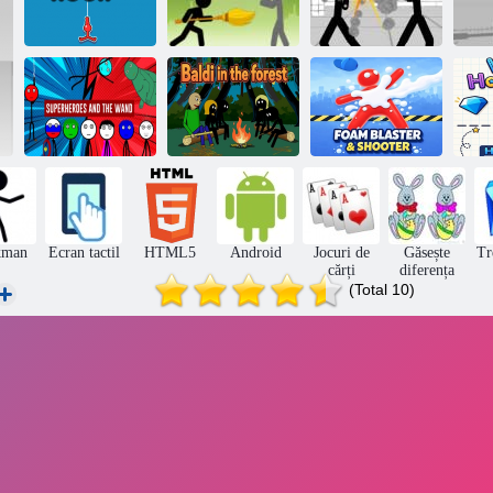
Stickman
Fighter Mega
Stickman
Stickman Hook
Brawl
luptând 3d
Supereroii și
Spumă Blaster
Bagheta
Baldi în pădure
& Shooter
kman
Ecran tactil
HTML5
Android
Jocuri de
Găsește
Tr
cărți
diferența
(Total 10)