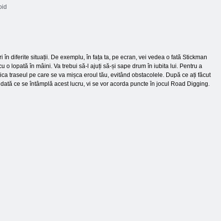
oid
în diferite situații. De exemplu, în fața ta, pe ecran, vei vedea o fată Stickman
u o lopată în mâini. Va trebui să-l ajuți să-și sape drum în iubita lui. Pentru a
ica traseul pe care se va mișca eroul tău, evitând obstacolele. După ce ați făcut
dată ce se întâmplă acest lucru, vi se vor acorda puncte în jocul Road Digging.