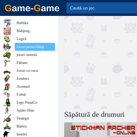
Bubbles
Mahjong
Logică
Jocuri pentru băieți
jocuri cisternă
Filmare
Jocuri cu curse
Zombies
Aventură
Fotbal
Lego NinjaGo
Spider-Man
Săpătură de drumuri
Strategie
Război
lunetist