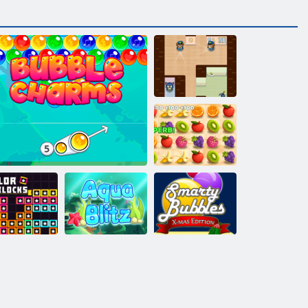
James Sneaky
Dash suculent
Blocuri de
Smarty bule
culoare
Charms cu bule
Aqua Blitz
Xmas Edition