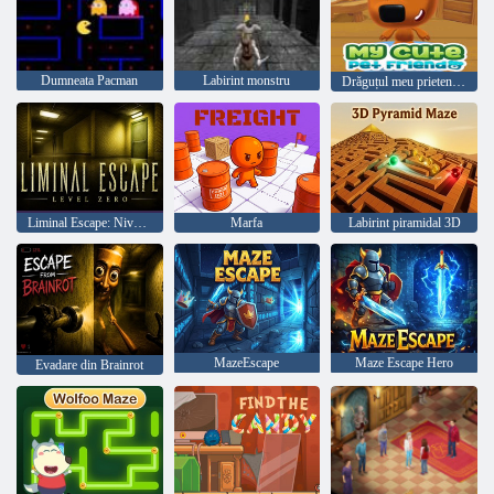
Dumneata Pacman
Labirint monstru
Drăguțul meu prieten de companie
Liminal Escape: Nivelul Zero
Marfa
Labirint piramidal 3D
MazeEscape
Maze Escape Hero
Evadare din Brainrot