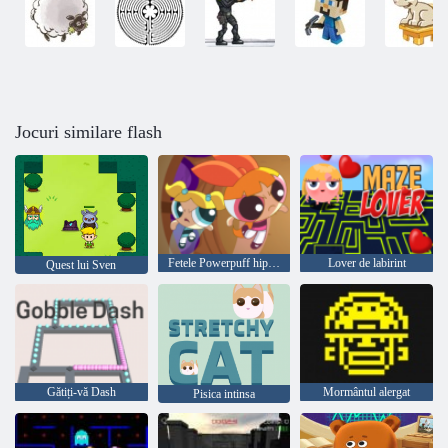
Jocuri similare flash
Fetele Powerpuff hipno-fericit
Lover de labirint
Quest lui Sven
Gătiți-vă Dash
Mormântul alergat
Pisica intinsa