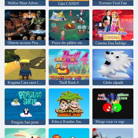
Wolfoo Maze Adventure
Evermor Firul Fate
Găsi CANDY
Obiecte ascunse Pirate Treasure
Pisica din pălărie stie foarte multe despre asta! timp de tabara
Cinema Ziua Îndrăgostiților
Kogama Casa casei fantomă
Thrill Rush 4
Globe zăpadă
Kiba și Kumba: Jungle Run
Minge roșie vs rege verde
Penguin Sari peste