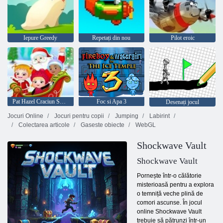
Iepure Greedy
Repetați din nou
Pilot eroic
Pat Hazel Craciun Surpriza
Foc si Apa 3
Desenați jocul
Jocuri Online
Jocuri pentru copii
Jumping
Labirint
Colectarea articole
Gaseste obiecte
WebGL
Shockwave Vault
Shockwave Vault
Pornește într-o călătorie
misterioasă pentru a explora
o temniță veche plină de
comori ascunse. În jocul
online Shockwave Vault
trebuie să pătrunzi într-un