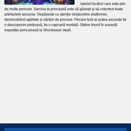
labirint încâlcit care este plin
de multe pericole. Sarcina ta principală este să găsești și să colectezi toate
artefactele ascunse. Depășește cu atenție obstacolele platformei,
demonstrând agilitate și sărituri de precizie. Fiecare tură ar putea ascunde fie
o descoperire prețioasă, fie o capcană mortală. Obține triumf în această
expediție periculoasă la Shockwave Vault.