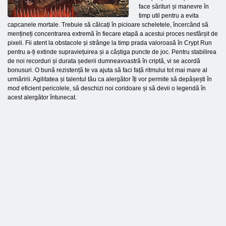
face sărituri și manevre în
timp util pentru a evita
capcanele mortale. Trebuie să călcați în picioare scheletele, încercând să
mențineți concentrarea extremă în fiecare etapă a acestui proces nesfârșit de
pixeli. Fii atent la obstacole și strânge la timp prada valoroasă în Crypt Run
pentru a-ți extinde supraviețuirea și a câștiga puncte de joc. Pentru stabilirea
de noi recorduri și durata șederii dumneavoastră în criptă, vi se acordă
bonusuri. O bună rezistență te va ajuta să faci față ritmului tot mai mare al
urmăririi. Agilitatea și talentul tău ca alergător îți vor permite să depășești în
mod eficient pericolele, să deschizi noi coridoare și să devii o legendă în
acest alergător întunecat.