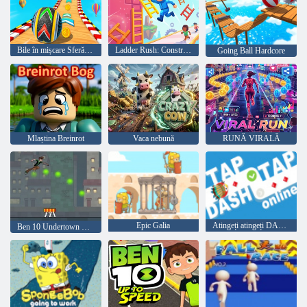
Bile în mișcare Sferă de mers
Ladder Rush: Construiește și cursă
Going Ball Hardcore
Mlaștina Breinrot
Vaca nebună
RUNĂ VIRALĂ
Epic Galia
Atingeți atingeți DASH ONLINE
Ben 10 Undertown Runner