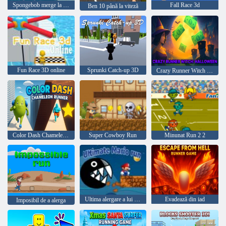
Spongebob merge la lucru
Fall Race 3d
Ben 10 până la viteză
Fun Race 3D online
Sprunki Catch-up 3D
Crazy Runner Witch Halloween
Color Dash Chameleon Runner
Super Cowboy Run
Minunat Run 2 2
Ultima alergare a lui Mario
Evadează din iad
Imposibil de a alerga