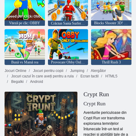
Viteză pe clic: OBBY
Blocks Shooter 3D! Fugiți, trageți, îmbinați armele!
Crăciun Santa Surfer Joc de alergare
Bună vs Mamă rea
Provocare Obby Only Up
Thrill Rush 3
Jocuri Online
Jocuri pentru copii
Jumping
Alergător
Jocuri cazul în care aveți pentru a rula
Ecran tactil
HTML5
Begalki
Android
Crypt Run
Crypt Run
Aventurile periculoase din
Crypt Run vor transforma
explorarea temnițelor
întunecate într-un test al
reacției și abilității tale de a