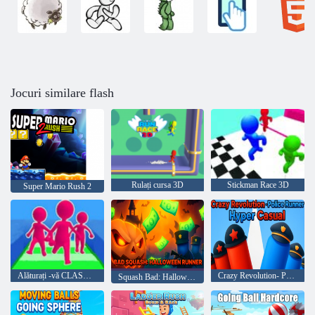
Jocuri similare flash
Rulați cursa 3D
Stickman Race 3D
Super Mario Rush 2
Alăturați -vă CLASH 3D
Crazy Revolution- Police Runner Hyper Casual
Squash Bad: Halloween Runner