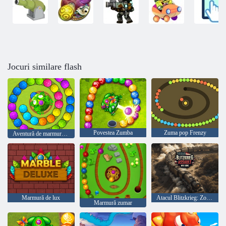
Jocuri similare flash
Povestea Zumba
Zuma pop Frenzy
Aventură de marmură de frogtastic
Marmură de lux
Atacul Blitzkrieg: Zona de război!
Marmură zumar