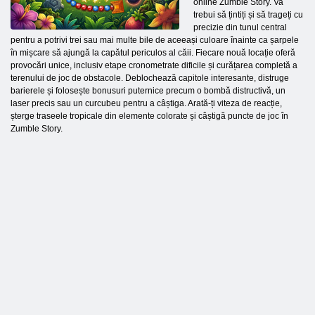
online Zumble Story. Va
trebui să țintiți și să trageți cu
precizie din tunul central
pentru a potrivi trei sau mai multe bile de aceeași culoare înainte ca șarpele
în mișcare să ajungă la capătul periculos al căii. Fiecare nouă locație oferă
provocări unice, inclusiv etape cronometrate dificile și curățarea completă a
terenului de joc de obstacole. Deblochează capitole interesante, distruge
barierele și folosește bonusuri puternice precum o bombă distructivă, un
laser precis sau un curcubeu pentru a câștiga. Arată-ți viteza de reacție,
șterge traseele tropicale din elemente colorate și câștigă puncte de joc în
Zumble Story.