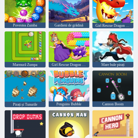
Povestea Zumba
Gardieni de grădină
Girl Rescue Dragon Out
Marmură Zumpa
Girl Rescue Dragon Out
Mare bule pirați
Penguins Bubble
Cannon Boom
Pirați și Tunurile