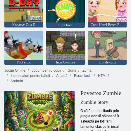
Kogama: Ziua D
Copii Hazel Beach Party
Cuțit lovit
Pilot eroic
Inca Aventura
Eroi de curte
Jocuri Online
Jocuri pentru copii
Guns
Zuma
Impuscaturi pentru băieți
Arcadă
Ecran tactil
HTML5
Android
Povestea Zumble
Zumble Story
O călătorie incitantă prin
jungla densă sălbatică îi
așteaptă pe toți fanii
lanțurilor clasice în jocul