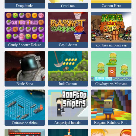
Drop dunks
Cannon Hero
Omul tun
Candy Shooter Deluxe
Coșul de tun
Zombies nu poate sari
Battle Zona
Indi Cannon
Cowboys vs Martians
Acoperișul lunetist
Kogama Rainbow Parkour
Cuirasat de război