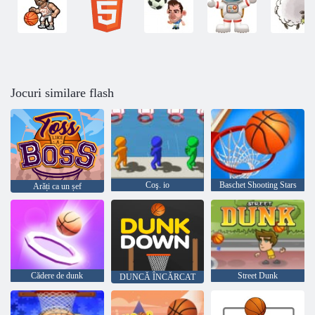
Jocuri similare flash
Coş. io
Baschet Shooting Stars
Arăți ca un șef
Cădere de dunk
Street Dunk
DUNCĂ ÎNCĂRCAT