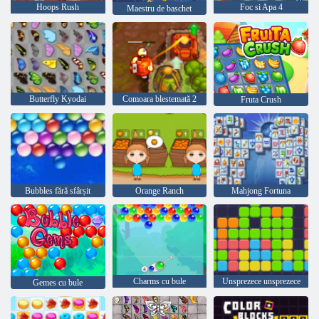
Hoops Rush
Foc si Apa 4
Maestru de baschet
Butterfly Kyodai
Comoara blestemată 2
Fruta Crush
Bubbles fără sfârșit
Orange Ranch
Mahjong Fortuna
Charms cu bule
Unsprezece unsprezece
Gemes cu bule