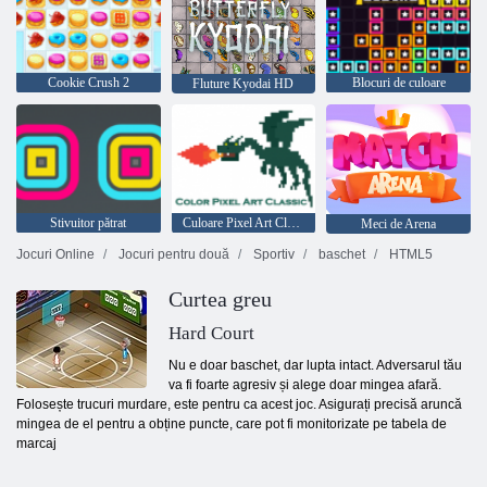
Cookie Crush 2
Blocuri de culoare
Fluture Kyodai HD
Stivuitor pătrat
Culoare Pixel Art Classic
Meci de Arena
Jocuri Online
Jocuri pentru două
Sportiv
baschet
HTML5
Curtea greu
Hard Court
Nu e doar baschet, dar lupta intact. Adversarul tău
va fi foarte agresiv și alege doar mingea afară.
Folosește trucuri murdare, este pentru ca acest joc. Asigurați precisă aruncă
mingea de el pentru a obține puncte, care pot fi monitorizate pe tabela de
marcaj