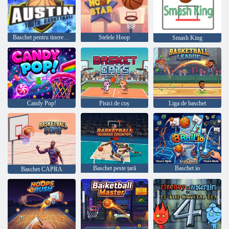
Baschet pentru tineret Austin
Stelele Hoop
Smash King
Candy Pop!
Pisici de coș
Liga de baschet
Baschet peste țară
Baschet io
Baschet CAPRA