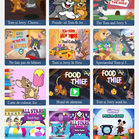
Tom și Jerry: Cheese Dash
Puzzle -ul Tom & Jerry Jigsaw
The Tom and Jerry Show Storybook Cat in the Hole
Ne fais pas de bêtises
Tom și Jerry în New York: taxiuri
Spectacolul Tom și Jerry constată diferența
Hoțul de alimente
Tom și Jerry arată hoțul de mâncare
Carte de colorat: Ice Cream Jerry