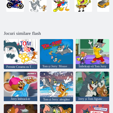
Jocuri similare flash
Tom și Jerry: Mouse-ul Mazy
Îmbrăcați-vă Tom Jerry
Permite Crearea cu Tom si Jerry
Jerry îmbracă-te
Jerry și Tom Jigsaw Puzzle
Tom și Jerry: alergător