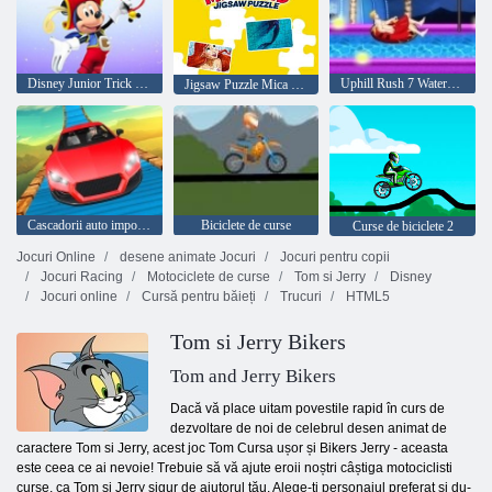
Disney Junior Trick sau Tricks
Uphill Rush 7 Waterpark
Jigsaw Puzzle Mica Sirenă
Cascadorii auto imposibile 3d
Biciclete de curse
Curse de biciclete 2
Jocuri Online
desene animate Jocuri
Jocuri pentru copii
Jocuri Racing
Motociclete de curse
Tom si Jerry
Disney
Jocuri online
Cursă pentru băieți
Trucuri
HTML5
Tom si Jerry Bikers
Tom and Jerry Bikers
Dacă vă place uitam povestile rapid în curs de
dezvoltare de noi de celebrul desen animat de
caractere Tom si Jerry, acest joc Tom Cursa ușor și Bikers Jerry - aceasta
este ceea ce ai nevoie! Trebuie să vă ajute eroii noștri câștiga motociclisti
curse, ca Tom si Jerry sigur de ajutorul tău. Alege-ti personajul preferat si du-