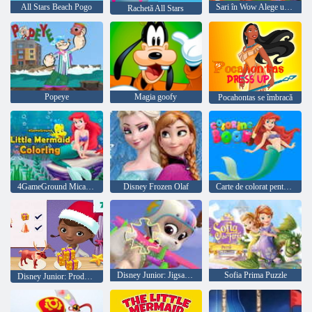
All Stars Beach Pogo
Sari în Wow Alege un joc
Rachetă All Stars
Popeye
Magia goofy
Pocahontas se îmbracă
4GameGround Mica Sirenă de colorat
Disney Frozen Olaf
Carte de colorat pentru Ariel Mermaid
Disney Junior: Jigsaw Puzzle
Sofia Prima Puzzle
Disney Junior: Producător de jucării