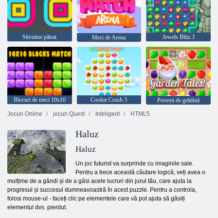
Stivuitor pătrat
Jewels Blitz 3
Meci de Arena
Blocuri de meci 10x10
Cookie Crush 3
Povești de grădină
Jocuri Online
jocuri Quest
Inteligent
HTML5
Haluz
Haluz
Un joc futurist va surprinde cu imaginile sale.
Pentru a trece această căutare logică, veți avea o
mulțime de a gândi și de a găsi acele lucruri din jurul tău, care ajuta la
progresul și succesul dumneavoastră în acest puzzle. Pentru a controla,
folosi mouse-ul - faceți clic pe elementele care vă pot ajuta să găsiți
elementul dvs. pierdut.