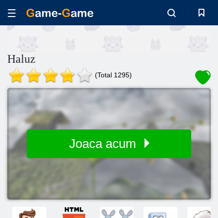
Haluz
(Total 1295)
Joaca acum