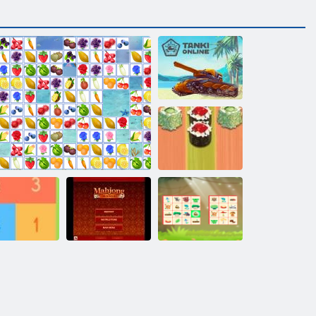
Tanki online
Sushi de Table
Woodventure
Obține 10
Fructe Connect
Mahjong Mania
mahjong conecta