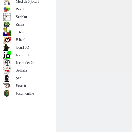
Meci de 3 jocuri
Puzzle
Sudoku
Zuma
Tetris
Biliard
jocuri 3D
Jocuri IO
Jocuri de cărți
Solitaire
Şah
Pescuit
Jocuri online