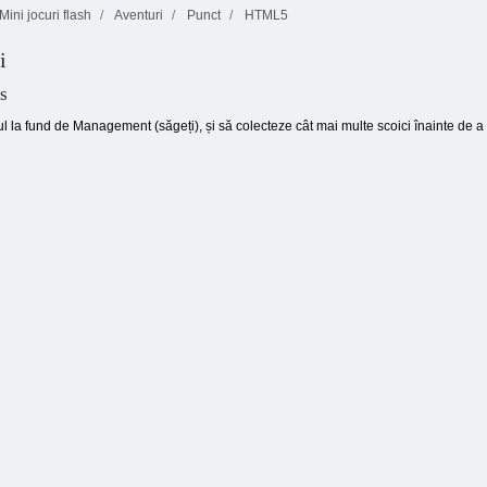
Mini jocuri flash
Aventuri
Punct
HTML5
i
FROUTA
Turneul mondial
SWIPE 2
de tenis de masă
Linia 98
s
l la fund de Management (săgeți), și să colecteze cât mai multe scoici înainte de 