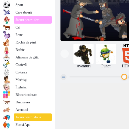
Sport
Care zboară
Jocuri pentru fete
Cai
Ponei
Rochie de până
Barbie
Alimente de gătit
Coafeză
Aventuri
Punct
HT
Colorare
Machiaj
Îngheţat
Feudalism 3
Blocuri colorate
Dinozaurii
Aventură
Jocuri pentru două
Foc si Apa