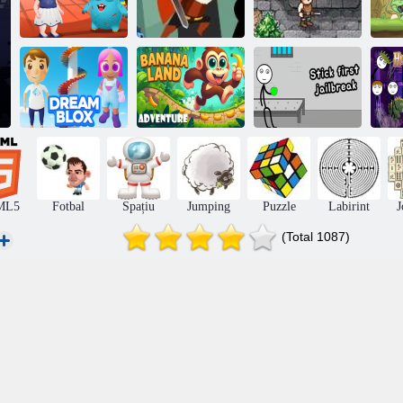
Pat Hazel prieten
Alien
Curajos Squad
RPG de buzunar
Kn
Banana Land
Stick primul
Dream Blox
Adventure
jailbreak
Hun
ML5
Fotbal
Spațiu
Jumping
Puzzle
Labirint
J
(Total 1087)