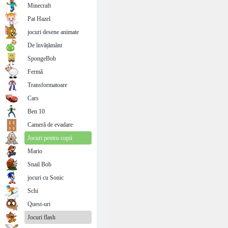
Minecraft
Pat Hazel
jocuri desene animate
De învățământ
SpongeBob
Fermă
Transformatoare
Cars
Ben 10
Cameră de evadare
Jocuri pentru copii
Mario
Snail Bob
jocuri cu Sonic
Schi
Quest-uri
Jocuri flash