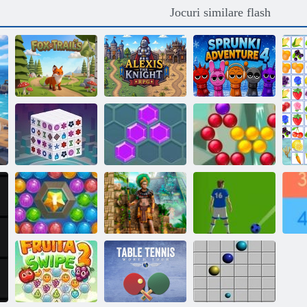
Jocuri similare flash
Alexis Cavalerul
Sprunki
Traseele vulpii
RPG
Adventure 4
Mahjong
Saga Shooter
Dimensions
Hexa
Bubble
De mare Bubble
Comorile
Shooter
Montezuma 2
Fotbal bule