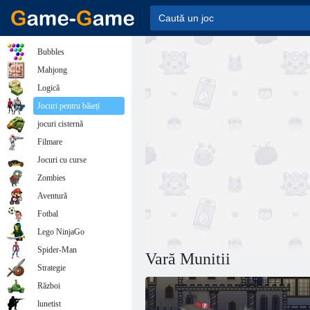
Bubbles
Mahjong
Logică
Jocuri pentru băieți
jocuri cisternă
Filmare
Jocuri cu curse
Zombies
Aventură
Fotbal
Lego NinjaGo
Spider-Man
Vară Munitii
Strategie
Război
lunetist