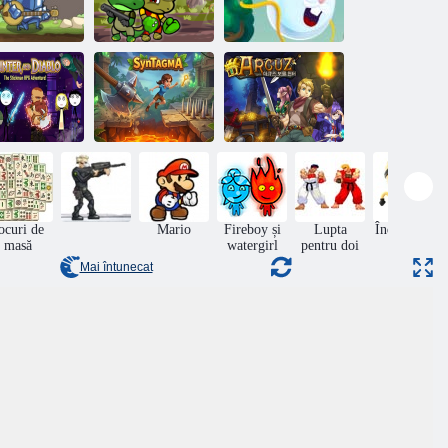
Dino Squad
Iepure Samurai
ight Dragoste
Adventure 3
2
Vânători de
ter și Diablo
Sintagmă
comori Arcuz
ocuri de
Mario
Fireboy și
Lupta
Îndemânare
masă
watergirl
pentru doi
Mai întunecat