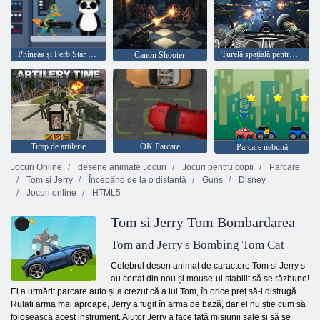
Phineas și Ferb Star Wars Agent P Rebel Spy
Turelă spațială pentru avioane
Canon Shooter
Timp de artilerie
OK Parcare
Parcare nebună
Jocuri Online
desene animate Jocuri
Jocuri pentru copii
Parcare
Tom si Jerry
Începând de la o distanță
Guns
Disney
Jocuri online
HTML5
Tom si Jerry Tom Bombardarea
Tom and Jerry's Bombing Tom Cat
Celebrul desen animat de caractere Tom si Jerry s-
au certat din nou și mouse-ul stabilit să se răzbune!
El a urmărit parcare auto și a crezut că a lui Tom, în orice preț să-l distrugă.
Rulati arma mai aproape, Jerry a fugit în arma de bază, dar el nu știe cum să
folosească acest instrument. Ajutor Jerry a face față misiunii sale și să se