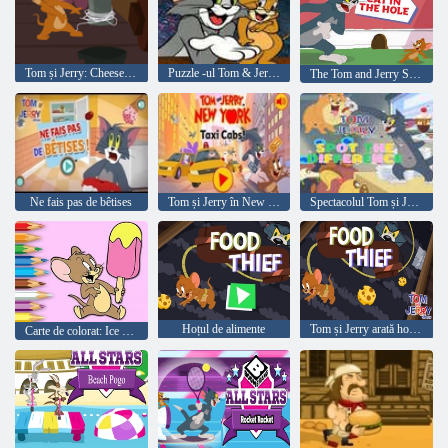
Tom și Jerry: Cheese Dash
Puzzle -ul Tom & Jerry Jigsaw
The Tom and Jerry Show Storybook Cat in the Hole
Ne fais pas de bêtises
Tom și Jerry în New York: taxiuri
Spectacolul Tom și Jerry constată diferența
Hoțul de alimente
Tom și Jerry arată hoțul de mâncare
Carte de colorat: Ice Cream Jerry