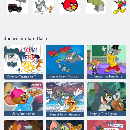
Jocuri similare flash
Tom și Jerry: Mouse-ul Mazy
Îmbrăcați-vă Tom Jerry
Permite Crearea cu Tom si Jerry
Jerry îmbracă-te
Jerry și Tom Jigsaw Puzzle
Tom și Jerry: alergător