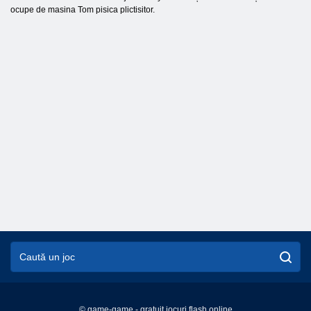
ocupe de masina Tom pisica plictisitor.
© game-game - gratuit jocuri flash online